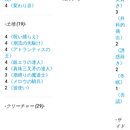
4
《変わり谷》
き》
3
《外
-土地 (19)-
科的
摘
4
《呪い捕らえ》
出》
4
《潮流の先駆け》
2
4
《アトランティスの
《誘
王》
惑蒔
4
《銀エラの達人》
き》
4
《真珠三叉矛の達人》
2
3
《潮縛りの魔道士》
《冬
4
《メロウの騎兵》
眠》
2
《波使い》
1
《否
認》
-クリーチャー (29)-
-サ
イド