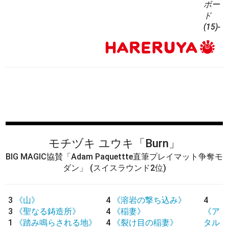
ボー
ド
(15)-
モチヅキ ユウキ
「Burn」
BIG MAGIC協賛「Adam Paquettte直筆プレイマット争奪モ
ダン」
(スイスラウンド2位)
3
《山》
4
《溶岩の撃ち込み》
4
3
《聖なる鋳造所》
4
《稲妻》
《ア
1
《踏み鳴らされる地》
4
《裂け目の稲妻》
タル