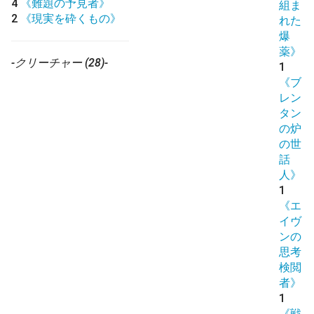
4
《難題の予見者》
組ま
2
《現実を砕くもの》
れた
爆
薬》
-クリーチャー (28)-
1
《ブ
レン
タン
の炉
の世
話
人》
1
《エ
イヴ
ンの
思考
検閲
者》
1
《戦