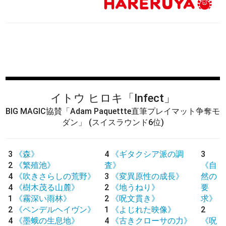
イトウ ヒロキ
「Infect」
BIG MAGIC協賛「Adam Paquettte直筆プレイマット争奪モ
ダン」
(スイスラウンド6位)
3
《森》
4
《ギタクシア派の調
3
2
《繁殖池》
査》
《自
4
《吹きさらしの荒野》
3
《変異原性の成長》
然の
4
《樹木茂る山麓》
2
《地うねり》
要
1
《霧深い雨林》
2
《呪文貫き》
求》
2
《ペンデルヘイヴン》
1
《よじれた映像》
2
4
《墨蛾の生息地》
4
《古きクローサの力》
《呪