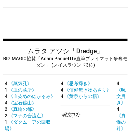
ムラタ アツシ
「Dredge」
BIG MAGIC協賛「Adam Paquettte直筆プレイマット争奪モ
ダン」
(スイスラウンド3位)
4
《蒸気孔》
4
《思考掃き》
4
1
《血の墓所》
4
《信仰無き物あさり》
《呪
4
《血染めのぬかるみ》
4
《黄泉からの橋》
文貫
4
《宝石鉱山》
き》
2
《真鍮の都》
4
-呪文(12)-
2
《マナの合流点》
《真
1
《ダクムーアの回収
髄の
場》
針》