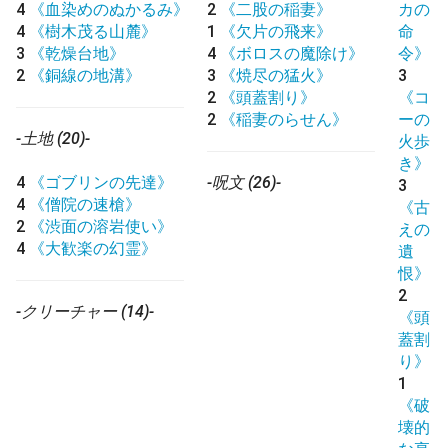
4
《血染めのぬかるみ》
2
《二股の稲妻》
カの
4
《樹木茂る山麓》
1
《欠片の飛来》
命
3
《乾燥台地》
4
《ボロスの魔除け》
令》
2
《銅線の地溝》
3
《焼尽の猛火》
3
2
《頭蓋割り》
《コ
2
《稲妻のらせん》
ーの
-土地 (20)-
火歩
き》
4
《ゴブリンの先達》
-呪文 (26)-
3
4
《僧院の速槍》
《古
2
《渋面の溶岩使い》
えの
4
《大歓楽の幻霊》
遺
恨》
2
-クリーチャー (14)-
《頭
蓋割
り》
1
《破
壊的