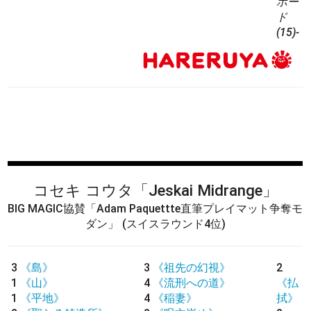
ボー
ド
(15)-
コセキ コウタ
「Jeskai Midrange」
BIG MAGIC協賛「Adam Paquettte直筆プレイマット争奪モ
ダン」
(スイスラウンド4位)
3
《島》
3
《祖先の幻視》
2
1
《山》
4
《流刑への道》
《払
1
《平地》
4
《稲妻》
拭》