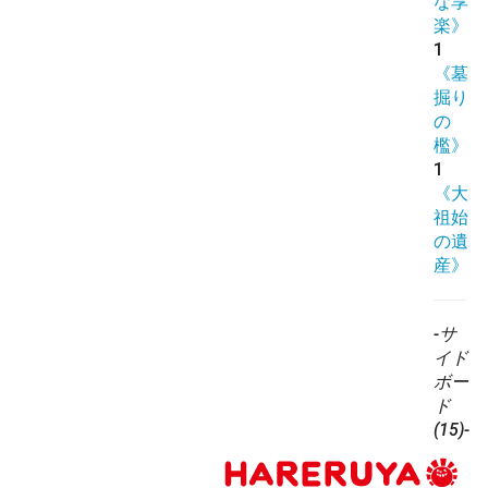
な享
楽》
1
《墓
掘り
の
檻》
1
《大
祖始
の遺
産》
-サ
イド
ボー
ド
(15)-