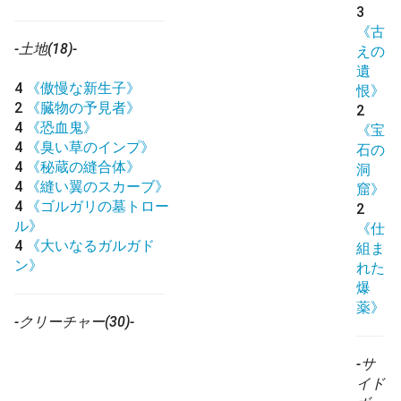
3
《古
-土地(18)-
えの
遺
4
《傲慢な新生子》
恨》
2
《臓物の予見者》
2
4
《恐血鬼》
《宝
4
《臭い草のインプ》
石の
4
《秘蔵の縫合体》
洞
4
《縫い翼のスカーブ》
窟》
4
《ゴルガリの墓トロー
2
ル》
《仕
4
《大いなるガルガド
組ま
ン》
れた
爆
薬》
-クリーチャー(30)-
-サ
イド