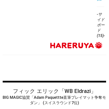
-サ
イド
ボー
ド
(15)-
フィック エリック
「WB Eldrazi」
BIG MAGIC協賛「Adam Paquettte直筆プレイマット争奪モ
ダン」
(スイスラウンド7位)