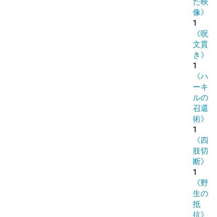
た映
像》
1
《呪
文貫
き》
1
《ハ
ーキ
ルの
召還
術》
1
《四
肢切
断》
1
《野
生の
抵
抗》