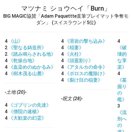
マツナミ ショウヘイ
「Burn」
BIG MAGIC協賛「Adam Paquettte直筆プレイマット争奪モ
ダン」
(スイスラウンド5位)
4
《山》
4
《溶岩の撃ち込み》
4
2
《聖なる鋳造所》
4
《稲妻》
《破
2
《踏み鳴らされる地》
4
《火柱》
壊的
4
《乾燥台地》
4
《頭蓋割り》
な享
4
《血染めのぬかるみ》
4
《アタルカの命令》
楽》
4
《樹木茂る山麓》
4
《ボロスの魔除け》
4
4
《裂け目の稲妻》
《墓
掘り
-土地 (20)-
の
-呪文 (28)-
檻》
4
《ゴブリンの先達》
3
4
《僧院の速槍》
《流
4
《大歓楽の幻霊》
刑へ
の
道》