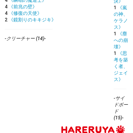
4
《瞬唱の魔道士》
決》
4
《前兆の壁》
1
《嵐
4
《修復の天使》
の神、
2
《鏡割りのキキジキ》
ケラノ
ス》
1
《塵
-クリーチャー (14)-
への崩
壊》
1
《思
考を築
く者、
ジェイ
ス》
-サイ
ドボー
ド
(15)-