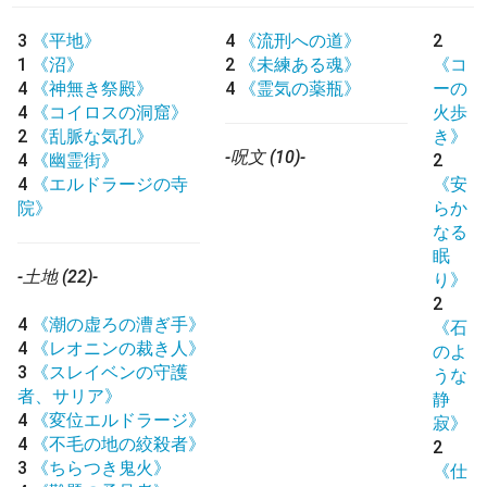
3
《平地》
4
《流刑への道》
2
1
《沼》
2
《未練ある魂》
《コ
4
《神無き祭殿》
4
《霊気の薬瓶》
ーの
4
《コイロスの洞窟》
火歩
2
《乱脈な気孔》
き》
-呪文 (10)-
4
《幽霊街》
2
4
《エルドラージの寺
《安
院》
らか
なる
眠
-土地 (22)-
り》
2
4
《潮の虚ろの漕ぎ手》
《石
4
《レオニンの裁き人》
のよ
3
《スレイベンの守護
うな
者、サリア》
静
4
《変位エルドラージ》
寂》
4
《不毛の地の絞殺者》
2
3
《ちらつき鬼火》
《仕