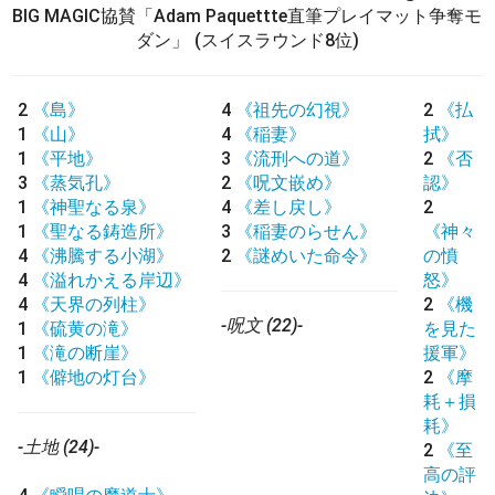
BIG MAGIC協賛「Adam Paquettte直筆プレイマット争奪モ
ダン」
(スイスラウンド8位)
2
《島》
4
《祖先の幻視》
2
《払
1
《山》
4
《稲妻》
拭》
1
《平地》
3
《流刑への道》
2
《否
3
《蒸気孔》
2
《呪文嵌め》
認》
1
《神聖なる泉》
4
《差し戻し》
2
1
《聖なる鋳造所》
3
《稲妻のらせん》
《神々
4
《沸騰する小湖》
2
《謎めいた命令》
の憤
4
《溢れかえる岸辺》
怒》
4
《天界の列柱》
2
《機
-呪文 (22)-
1
《硫黄の滝》
を見た
1
《滝の断崖》
援軍》
1
《僻地の灯台》
2
《摩
耗＋損
耗》
-土地 (24)-
2
《至
高の評