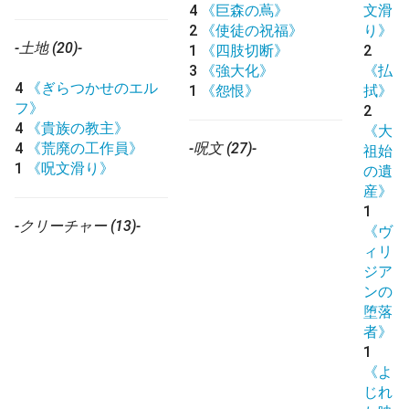
4
《巨森の蔦》
文滑
2
《使徒の祝福》
り》
-土地 (20)-
1
《四肢切断》
2
3
《強大化》
《払
4
《ぎらつかせのエル
1
《怨恨》
拭》
フ》
2
4
《貴族の教主》
《大
4
《荒廃の工作員》
-呪文 (27)-
祖始
1
《呪文滑り》
の遺
産》
1
-クリーチャー (13)-
《ヴ
ィリ
ジア
ンの
堕落
者》
1
《よ
じれ