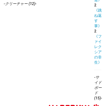
-クリーチャー (12)-
2
《跳
ね返
す
掌》
2
《フ
ァイ
レク
シア
の非
生》
-サ
イド
ボー
ド
(15)-