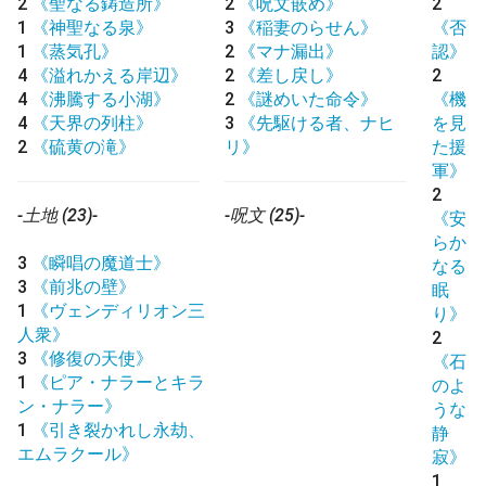
2
《聖なる鋳造所》
2
《呪文嵌め》
2
1
《神聖なる泉》
3
《稲妻のらせん》
《否
1
《蒸気孔》
2
《マナ漏出》
認》
4
《溢れかえる岸辺》
2
《差し戻し》
2
4
《沸騰する小湖》
2
《謎めいた命令》
《機
4
《天界の列柱》
3
《先駆ける者、ナヒ
を見
2
《硫黄の滝》
リ》
た援
軍》
2
-土地 (23)-
-呪文 (25)-
《安
らか
3
《瞬唱の魔道士》
なる
3
《前兆の壁》
眠
1
《ヴェンディリオン三
り》
人衆》
2
3
《修復の天使》
《石
1
《ピア・ナラーとキラ
のよ
ン・ナラー》
うな
1
《引き裂かれし永劫、
静
エムラクール》
寂》
1