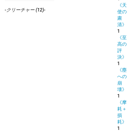
《天
-クリーチャー (12)-
使の
粛
清》
1
《至
高の
評
決》
1
《塵
への
崩
壊》
1
《摩
耗＋
損
耗》
1