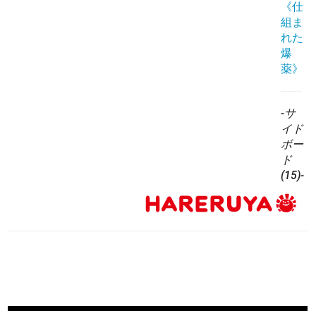
《仕
組ま
れた
爆
薬》
-サ
イド
ボー
ド
(15)-