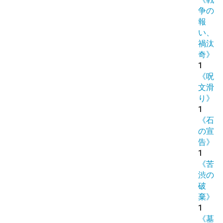
争の
報
い、
禍汰
奇》
1
《呪
文滑
り》
1
《石
の宣
告》
1
《苦
渋の
破
棄》
1
《墓