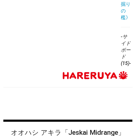
掘り
の
檻》
-サ
イド
ボー
ド
(15)-
オオハシ アキラ
「Jeskai Midrange」