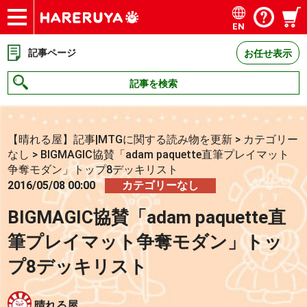
EN
ショップ
買取
記事
デッキ検索
デッキ構築
選手一覧
店舗一覧
イベント
お問い合わせ
記事ページ
お任せ表示
記事を検索
【晴れる屋】記事|MTGに関する読み物を更新
>
カテゴリー
なし
>
BIGMAGIC協賛「adam paquette直筆プレイマット
争奪モダン」トップ8デッキリスト
2016/05/08 00:00
カテゴリーなし
BIGMAGIC協賛「adam paquette直
筆プレイマット争奪モダン」トッ
プ8デッキリスト
晴れる屋