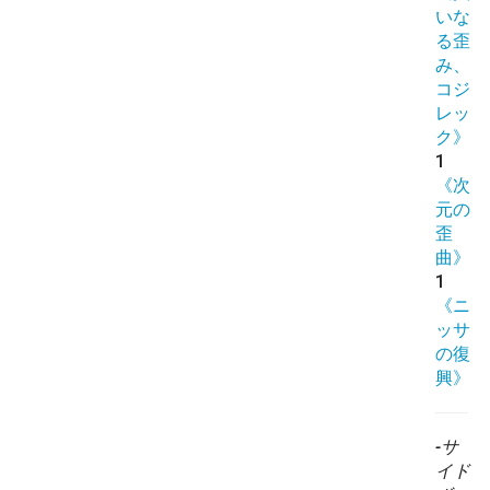
いな
る歪
み、
コジ
レッ
ク》
1
《次
元の
歪
曲》
1
《ニ
ッサ
の復
興》
-サ
イド