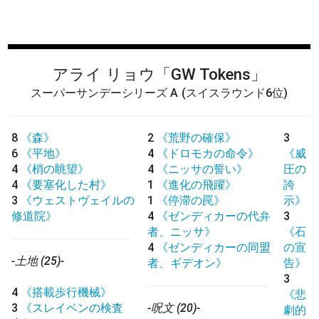
アライ リョウ
「GW Tokens」
スーパーサンデーシリーズ A
(スイスラウンド6位)
8
《森》
2
《荒野の確保》
3
6
《平地》
4
《ドロモカの命令》
《威
4
《梢の眺望》
4
《ニッサの誓い》
圧の
4
《要塞化した村》
1
《進化の飛躍》
誇
3
《ウェストヴェイルの
1
《停滞の罠》
示》
修道院》
4
《ゼンディカーの代弁
3
者、ニッサ》
《石
4
《ゼンディカーの同盟
の宣
-土地 (25)-
者、ギデオン》
告》
3
4
《搭載歩行機械》
《悲
3
《スレイベンの検査
-呪文 (20)-
劇的