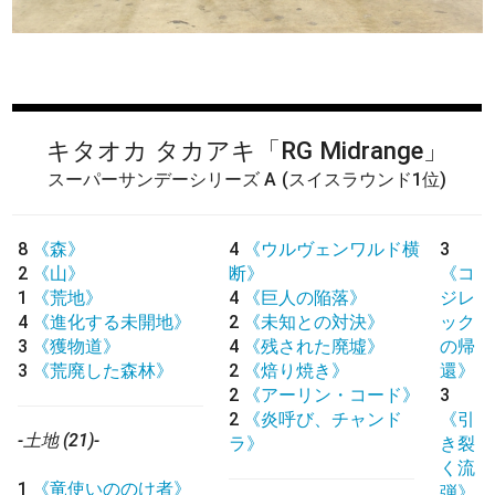
キタオカ タカアキ
「RG Midrange」
スーパーサンデーシリーズ A
(スイスラウンド1位)
8
《森》
4
《ウルヴェンワルド横
3
2
《山》
断》
《コ
1
《荒地》
4
《巨人の陥落》
ジレ
4
《進化する未開地》
2
《未知との対決》
ック
3
《獲物道》
4
《残された廃墟》
の帰
3
《荒廃した森林》
2
《焙り焼き》
還》
2
《アーリン・コード》
3
2
《炎呼び、チャンド
《引
-土地 (21)-
ラ》
き裂
く流
1
《竜使いののけ者》
弾》