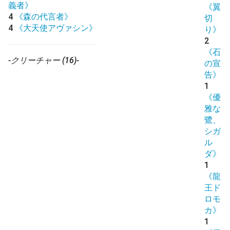
義者》
《翼
4
《森の代言者》
切
4
《大天使アヴァシン》
り》
2
《石
-クリーチャー (16)-
の宣
告》
1
《優
雅な
鷺、
シガ
ル
ダ》
1
《龍
王ド
ロモ
カ》
1