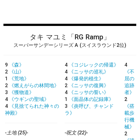
タキ マユミ
「RG Ramp」
スーパーサンデーシリーズ A
(スイスラウンド2位)
9
《森》
4
《コジレックの帰還》
4
2
《山》
4
《ニッサの巡礼》
《不
1
《荒地》
4
《爆発的植生》
屈の
2
《燃えがらの林間地》
2
《ニッサの復興》
追跡
3
《獲物道》
4
《ニッサの誓い》
者》
4
《ウギンの聖域》
1
《面晶体の記録庫》
2
4
《見捨てられた神々の
3
《炎呼び、チャンド
《搭
神殿》
ラ》
載歩
行機
械》
-土地 (25)-
-呪文 (22)-
2