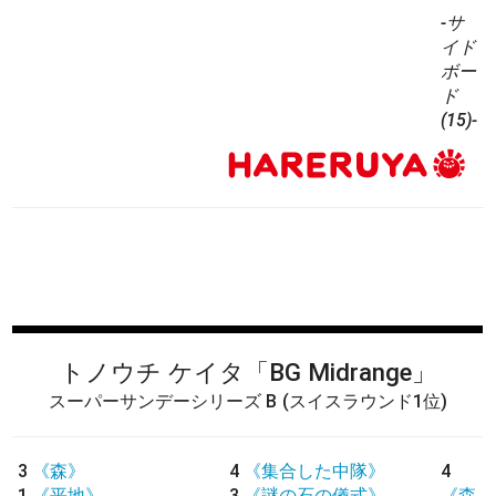
-サ
イド
ボー
ド
(15)-
トノウチ ケイタ
「BG Midrange」
スーパーサンデーシリーズ B
(スイスラウンド1位)
3
《森》
4
《集合した中隊》
4
1
《平地》
3
《謎の石の儀式》
《森