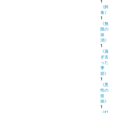
1
《餌
食》
1
《無
限の
抹
消》
1
《過
ぎ去
った
季
節》
1
《悪
性の
疫
病》
1
《灯