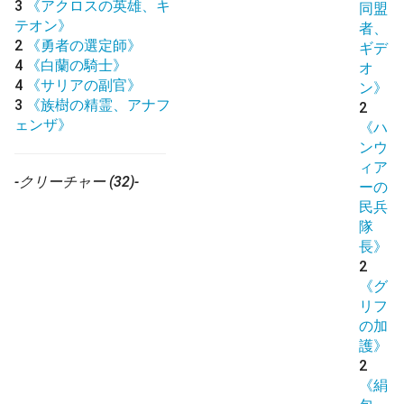
3
《アクロスの英雄、キ
同盟
テオン》
者、
2
《勇者の選定師》
ギデ
4
《白蘭の騎士》
オ
4
《サリアの副官》
ン》
3
《族樹の精霊、アナフ
2
ェンザ》
《ハ
ンウ
ィア
-クリーチャー (32)-
ーの
民兵
隊
長》
2
《グ
リフ
の加
護》
2
《絹