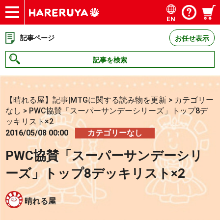
EN
ショップ
買取
記事
デッキ検索
デッキ構築
選手一覧
店舗一覧
イベント
お問い合わせ
記事ページ
お任せ表示
記事を検索
【晴れる屋】記事|MTGに関する読み物を更新
>
カテゴリー
なし
>
PWC協賛「スーパーサンデーシリーズ」トップ8デ
ッキリスト×2
2016/05/08 00:00
カテゴリーなし
PWC協賛「スーパーサンデーシリ
ーズ」トップ8デッキリスト×2
晴れる屋