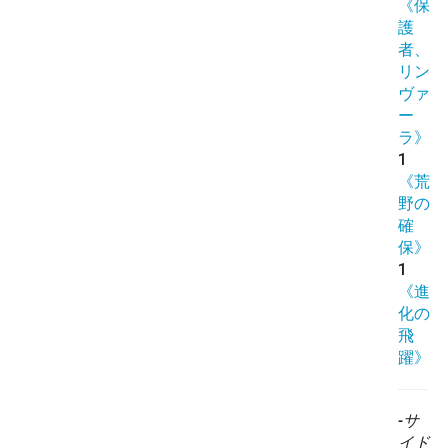
《保
護
者、
リン
ヴァ
ー
ラ》
1
《荒
野の
確
保》
1
《進
化の
飛
躍》
-サ
イド