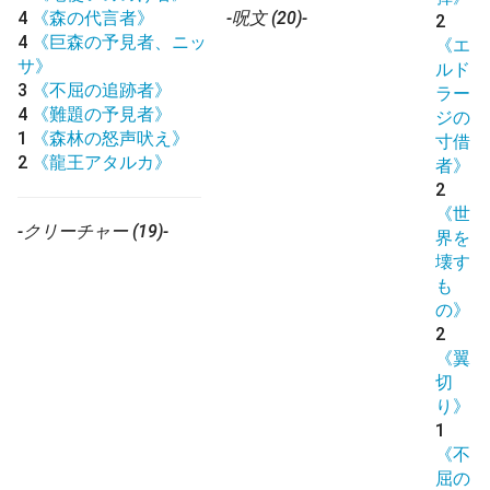
4
《森の代言者》
-呪文 (20)-
2
4
《巨森の予見者、ニッ
《エ
サ》
ルド
3
《不屈の追跡者》
ラー
4
《難題の予見者》
ジの
1
《森林の怒声吠え》
寸借
2
《龍王アタルカ》
者》
2
《世
-クリーチャー (19)-
界を
壊す
も
の》
2
《翼
切
り》
1
《不
屈の