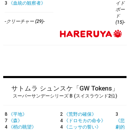
3
《血統の観察者》
イド
ボー
ド
-クリーチャー (29)-
(15)-
サトムラ シュンスケ
「GW Tokens」
スーパーサンデーシリーズ B
(スイスラウンド2位)
8
《平地》
2
《荒野の確保》
3
7
《森》
4
《ドロモカの命令》
《悲
4
《梢の眺望》
4
《ニッサの誓い》
劇的