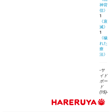
神背
信》
1
《衰
滅》
1
《穢
れた
療
法》
-サ
イド
ボー
ド
(15)-