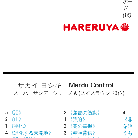
ボー
ド
(15)-
サカイ ヨシキ
「Mardu Control」
スーパーサンデーシリーズ A
(スイスラウンド3位)
5
《沼》
2
《焦熱の衝動》
4
3
《山》
1
《強迫》
《罪
1
《平地》
3
《闇の掌握》
を誘
4
《進化する未開地》
3
《精神背信》
うも