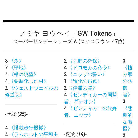
ノミヤ ヨウヘイ
「GW Tokens」
スーパーサンデーシリーズ A
(スイスラウンド7位)
8
《森》
2
《荒野の確保》
3
7
《平地》
4
《ドロモカの命令》
《棲
4
《梢の眺望》
2
《ニッサの誓い》
み家
4
《要塞化した村》
1
《進化の飛躍》
の防
2
《ウェストヴェイルの
2
《停滞の罠》
御
修道院》
4
《ゼンディカーの同盟
者》
者、ギデオン》
3
4
《ゼンディカーの代弁
《悲
-土地 (25)-
者、ニッサ》
劇的
な傲
4
《搭載歩行機械》
慢》
4
《ラムホルトの平和主
-呪文 (19)-
2