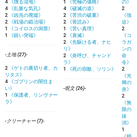
4
《燻る湿地》
1
《究極の価格》
の》
4
《乱脈な気孔》
4
《破滅の道》
2
2
《凶兆の廃墟》
2
《苦渋の破棄》
《強
2
《戦場の鍛冶場》
2
《骨読み》
迫》
1
《コイロスの洞窟》
1
《苦い真理》
2
1
《鋭い突端》
2
《衰滅》
《コ
2
《先駆ける者、ナヒ
ラガ
リ》
ンの
-土地 (27)-
2
《炎呼び、チャンド
命
ラ》
令》
2
《ゲトの裏切り者、カ
1
《死の宿敵、ソリン》
2
リタス》
《光
4
《ゴブリンの闇住ま
輝の
い》
-呪文 (26)-
炎》
1
《保護者、リンヴァー
2
ラ》
《無
限の
抹
-クリーチャー (7)-
消》
1
《精