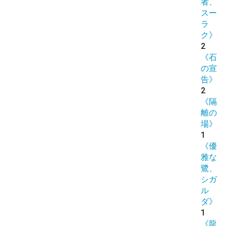
者、
スー
ラ
ク》
2
《石
の宣
告》
2
《隔
離の
場》
1
《優
雅な
鷺、
シガ
ル
ダ》
1
《龍