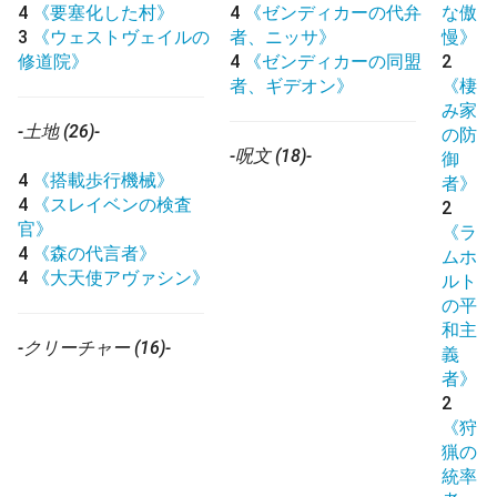
4
《要塞化した村》
4
《ゼンディカーの代弁
な傲
3
《ウェストヴェイルの
者、ニッサ》
慢》
修道院》
4
《ゼンディカーの同盟
2
者、ギデオン》
《棲
み家
-土地 (26)-
の防
-呪文 (18)-
御
4
《搭載歩行機械》
者》
4
《スレイベンの検査
2
官》
《ラ
4
《森の代言者》
ムホ
4
《大天使アヴァシン》
ルト
の平
和主
-クリーチャー (16)-
義
者》
2
《狩
猟の
統率