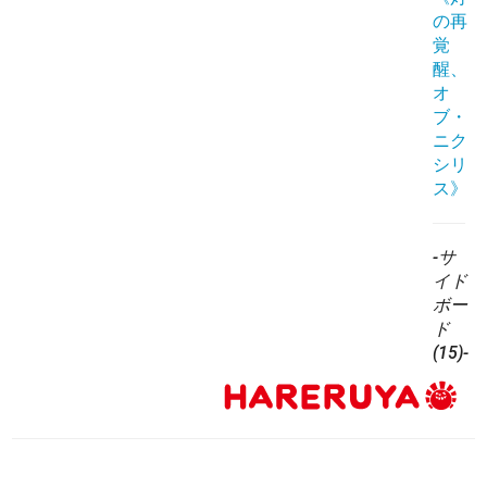
の再
覚
醒、
オ
ブ・
ニク
シリ
ス》
-サ
イド
ボー
ド
(15)-