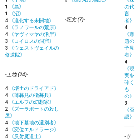
1
《島》
の代
1
《沼》
言
-呪文 (7)-
4
《進化する未開地》
者》
4
《ラノワールの荒原》
4
4
《ヤヴィマヤの沿岸》
《難
3
《コイロスの洞窟》
題の
3
《ウェストヴェイルの
予見
修道院》
者》
4
《現
-土地 (24)-
実を
砕く
4
《壌土のドライアド》
も
4
《薄暮見の徴募兵》
の》
4
《エルフの幻想家》
3
2
《ズーラポートの殺し
《否
屋》
認》
4
《地下墓地の選別者》
4
《変位エルドラージ》
4
《反射魔道士》
-サ