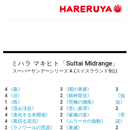
ミハラ マキヒト
「Sultai Midrange」
スーパーサンデーシリーズ A
(スイスラウンド5位)
4
《森》
3
《闇の掌握》
3
4
《沼》
2
《精神背信》
《強
1
《島》
2
《究極の価格》
迫》
4
《窪み渓谷》
2
《苦い真理》
2
4
《進化する未開地》
2
《破滅の道》
《否
4
《風切る泥沼》
1
《ムラーサの胎動》
認》
2
《ラノワールの荒原》
2
《衰滅》
2