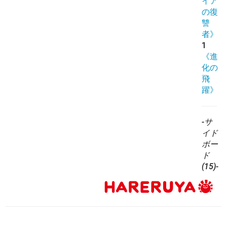
イア
の復
讐
者》
1
《進
化の
飛
躍》
-サ
イド
ボー
ド
(15)-