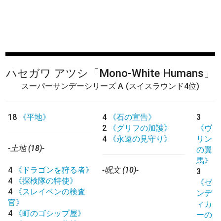
ハセガワ アツシ
「Mono-White Humans」
スーパーサンデーシリーズ A
(スイスラウンド4位)
18
《平地》
4
《石の宣告》
3
2
《グリフの加護》
《ヴ
4
《永遠の見守り》
リン
-土地 (18)-
の翼
馬》
4
《ドラゴンを狩る者》
-呪文 (10)-
3
4
《探検隊の特使》
《ゼ
4
《スレイベンの検査
ンデ
官》
ィカ
4
《町のゴシップ屋》
ーの