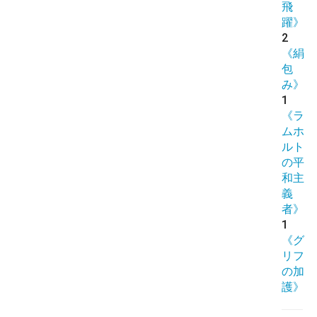
飛
躍》
2
《絹
包
み》
1
《ラ
ムホ
ルト
の平
和主
義
者》
1
《グ
リフ
の加
護》