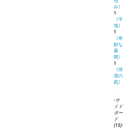
包
み》
1
《平
地》
1
《奇
妙な
幕
間》
1
《停
滞の
罠》
-サ
イド
ボー
ド
(15)-