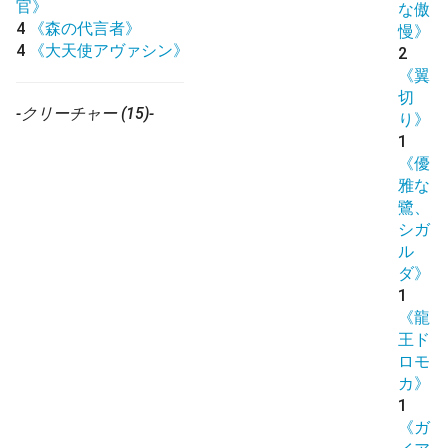
官》
な傲
4
《森の代言者》
慢》
4
《大天使アヴァシン》
2
《翼
切
-クリーチャー (15)-
り》
1
《優
雅な
鷺、
シガ
ル
ダ》
1
《龍
王ド
ロモ
カ》
1
《ガ