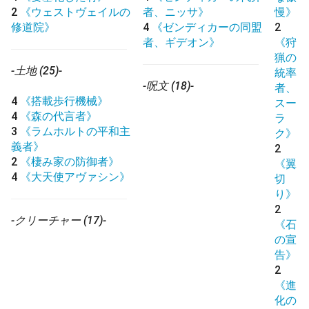
2
《ウェストヴェイルの
者、ニッサ》
慢》
修道院》
4
《ゼンディカーの同盟
2
者、ギデオン》
《狩
猟の
-土地 (25)-
統率
-呪文 (18)-
者、
4
《搭載歩行機械》
スー
4
《森の代言者》
ラ
3
《ラムホルトの平和主
ク》
義者》
2
2
《棲み家の防御者》
《翼
4
《大天使アヴァシン》
切
り》
2
-クリーチャー (17)-
《石
の宣
告》
2
《進
化の