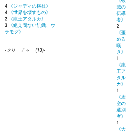
《破
4
《ジャディの横枝》
滅の
4
《世界を壊すもの》
伝導
2
《龍王アタルカ》
者》
3
《絶え間ない飢餓、ウ
2
ラモグ》
《歪
める
嘆
-クリーチャー (13)-
き》
1
《龍
王ア
タル
カ》
1
《虚
空の
選別
者》
1
《大