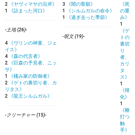
2
《ヤヴィマヤの沿岸》
3
《闇の誓願》
《死
1
《詰まった河口》
1
《シルムガルの命令》
の重
1
《過ぎ去った季節》
み》
1
-土地 (26)-
《ゲ
-呪文 (19)-
トの
4
《ヴリンの神童、ジェ
裏切
イス》
り
4
《森の代言者》
者、
2
《巨森の予見者、ニッ
カリ
サ》
タ
1
《棲み家の防御者》
ス》
2
《ゲトの裏切り者、カ
1
リタス》
《帰
2
《龍王シルムガル》
化》
1
《鞭
-クリーチャー (15)-
打つ
触
手》