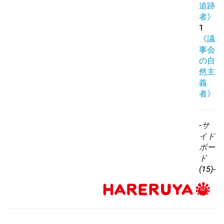
追跡
者》
1
《議
事会
の自
然主
義
者》
-サ
イド
ボー
ド
(15)-