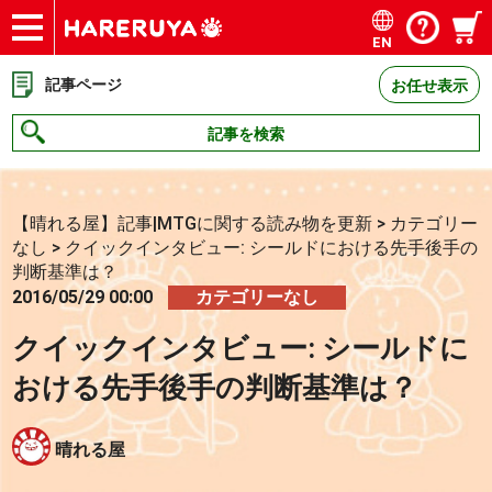
EN
ショップ
買取
記事
デッキ検索
デッキ構築
選手一覧
店舗一覧
イベント
お問い合わせ
記事ページ
お任せ表示
記事を検索
【晴れる屋】記事|MTGに関する読み物を更新
>
カテゴリー
なし
>
クイックインタビュー: シールドにおける先手後手の
判断基準は？
2016/05/29 00:00
カテゴリーなし
クイックインタビュー: シールドに
おける先手後手の判断基準は？
晴れる屋