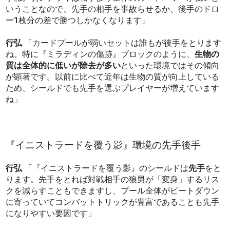
いうことなので、先手の相手を事故らせるか、後手のドロ
ー1枚分の差で勝つしかなくなります」
行弘
「カードプールが弱いセットは誰もが後手をとります
ね。特に『ミラディンの傷跡』ブロックのように、
生物の
質は全体的に低いが除去が多い
といった環境ではその傾向
が顕著です。以前に比べて近年は生物の質が向上している
ため、シールドでも先手を選ぶプレイヤーが増えています
ね」
『イニストラードを覆う影』環境の先手後手
行弘
「『イニストラードを覆う影』のシールドは
先手
をと
ります。先手をとれば対戦相手の狼男が「変身」するリス
クを減らすこともできますし、プール全体がビートダウン
に寄っていてコンバットトリックが豊富であることも先手
になりやすい要因です」