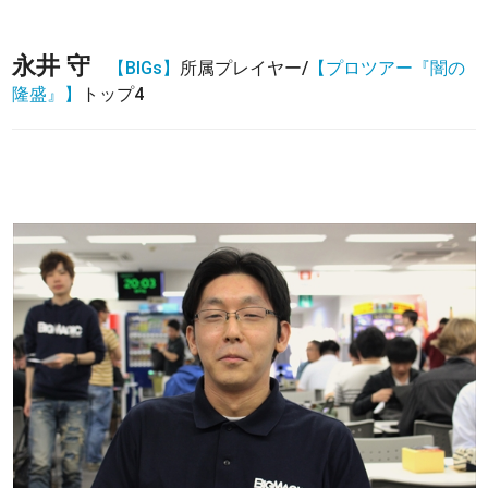
永井 守
【BIGs】
所属プレイヤー/
【プロツアー『闇の
隆盛』】
トップ4