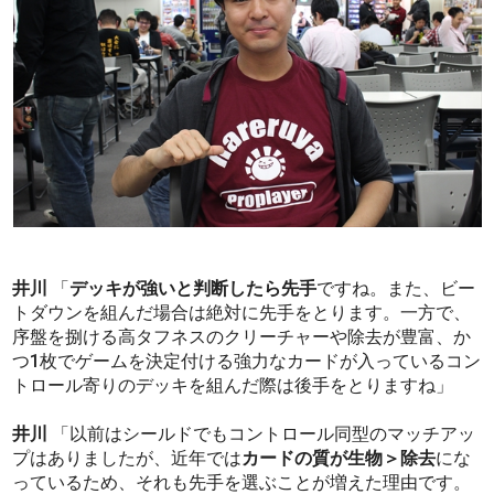
井川
「
デッキが強いと判断したら先手
ですね。また、ビー
トダウンを組んだ場合は絶対に先手をとります。一方で、
序盤を捌ける高タフネスのクリーチャーや除去が豊富、か
つ1枚でゲームを決定付ける強力なカードが入っているコン
トロール寄りのデッキを組んだ際は後手をとりますね」
井川
「以前はシールドでもコントロール同型のマッチアッ
プはありましたが、近年では
カードの質が生物＞除去
にな
っているため、それも先手を選ぶことが増えた理由です。