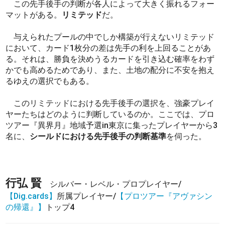
この先手後手の判断が各人によって大きく振れるフォー
マットがある。
リミテッド
だ。
与えられたプールの中でしか構築が行えないリミテッド
において、カード1枚分の差は先手の利を上回ることがあ
る。それは、勝負を決めうるカードを引き込む確率をわず
かでも高めるためであり、また、土地の配分に不安を抱え
るゆえの選択でもある。
このリミテッドにおける先手後手の選択を、強豪プレイ
ヤーたちはどのように判断しているのか。ここでは、プロ
ツアー『異界月』地域予選in東京に集ったプレイヤーから3
名に、
シールドにおける先手後手の判断基準
を伺った。
行弘 賢
シルバー・レベル・プロプレイヤー/
【Dig.cards】
所属プレイヤー/
【プロツアー『アヴァシン
の帰還』】
トップ4