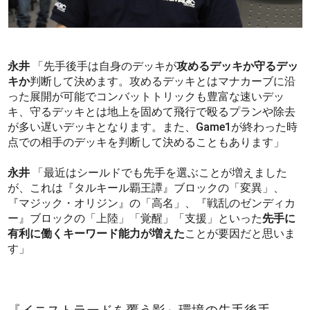
永井
「先手後手は自身のデッキが
攻めるデッキか守るデッ
キか
判断して決めます。攻めるデッキとはマナカーブに沿
った展開が可能でコンバットトリックも豊富な速いデッ
キ、守るデッキとは地上を固めて飛行で殴るプランや除去
が多い遅いデッキとなります。また、Game1が終わった時
点での相手のデッキを判断して決めることもあります」
永井
「最近はシールドでも先手を選ぶことが増えました
が、これは『タルキール覇王譚』ブロックの「変異」、
『マジック・オリジン』の「高名」、『戦乱のゼンディカ
ー』ブロックの「上陸」「覚醒」「支援」といった
先手に
有利に働くキーワード能力が増えた
ことが要因だと思いま
す」