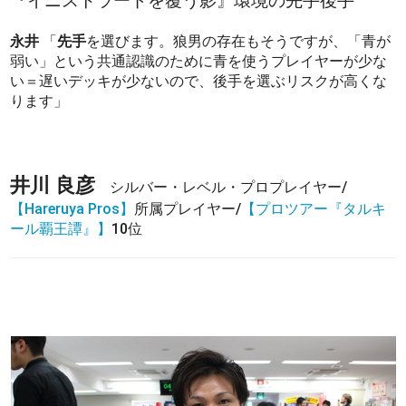
『イニストラードを覆う影』環境の先手後手
永井
「
先手
を選びます。狼男の存在もそうですが、「青が
弱い」という共通認識のために青を使うプレイヤーが少な
い＝遅いデッキが少ないので、後手を選ぶリスクが高くな
ります」
井川 良彦
シルバー・レベル・プロプレイヤー/
【Hareruya Pros】
所属プレイヤー/
【プロツアー『タルキ
ール覇王譚』】
10位