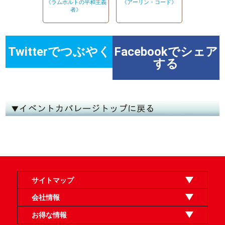
《ラムホルトの平和主義
《アーリン・コード》
者》
Twitterでつぶやく
Facebookでシェア
する
サイトマップ
オンラインショップ
買取
記事
選手一覧
デッキ検索
デッキ構築
イベント・大会
店舗のご案内
お問い合わせ
ヘルプ
FAQ
会社情報
利用規約
スタッフ募集
特定商取引法表示
個人情報保護方針
企業情報
お得な情報