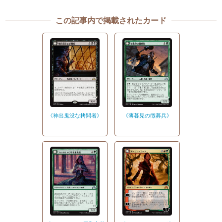
この記事内で掲載されたカード
《神出鬼没な拷問者》
《薄暮見の徴募兵》