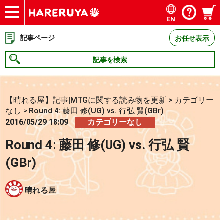
EN
ショップ
買取
記事
デッキ検索
デッキ構築
選手一覧
店舗一覧
イベント
お問い合わせ
記事ページ
お任せ表示
記事を検索
【晴れる屋】記事|MTGに関する読み物を更新
>
カテゴリー
なし
>
Round 4: 藤田 修(UG) vs. 行弘 賢(GBr)
2016/05/29 18:09
カテゴリーなし
Round 4: 藤田 修(UG) vs. 行弘 賢
(GBr)
晴れる屋