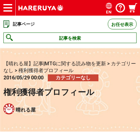
EN
ショップ
買取
記事
デッキ検索
デッキ構築
選手一覧
店舗一覧
イベント
お問い合わせ
記事ページ
お任せ表示
記事を検索
【晴れる屋】記事|MTGに関する読み物を更新
>
カテゴリー
なし
>
権利獲得者プロフィール
2016/05/29 00:00
カテゴリーなし
権利獲得者プロフィール
晴れる屋