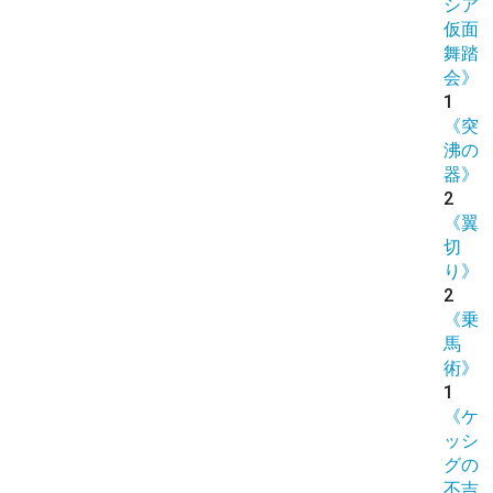
シア
仮面
舞踏
会》
1
《突
沸の
器》
2
《翼
切
り》
2
《乗
馬
術》
1
《ケ
ッシ
グの
不吉