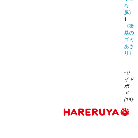
な
豚》
1
《黴
墓の
ゴミ
あさ
り》
-サ
イド
ボー
ド
(19)-