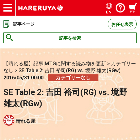
EN
ショップ
買取
記事
デッキ検索
デッキ構築
選手一覧
店舗一覧
イベント
お問い合わせ
記事ページ
お任せ表示
記事を検索
【晴れる屋】記事|MTGに関する読み物を更新
>
カテゴリー
なし
>
SE Table 2: 吉田 裕司(RG) vs. 境野 雄太(RGw)
2016/05/31 00:00
カテゴリーなし
SE Table 2: 吉田 裕司(RG) vs. 境野
雄太(RGw)
晴れる屋