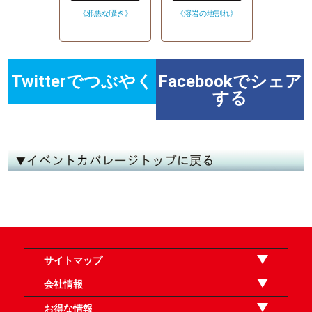
《邪悪な囁き》
《溶岩の地割れ》
Twitterでつぶやく
Facebookでシェア
する
サイトマップ
オンラインショップ
買取
記事
選手一覧
デッキ検索
デッキ構築
イベント・大会
店舗のご案内
お問い合わせ
ヘルプ
FAQ
会社情報
利用規約
スタッフ募集
特定商取引法表示
個人情報保護方針
企業情報
お得な情報