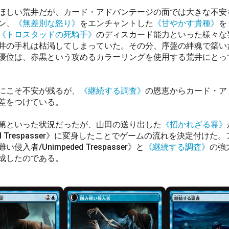
しい荒井だが、カード・アドバンテージの面では大きな不安
ン、
《無差別な怒り》
をエンチャントした
《甘やかす貴種》
を
《トロスタッドの死騎手》
のディスカード能力といった様々な
井の手札は枯渇してしまっていた。その分、序盤の絆魂で築い
優位は、赤黒という攻めるカラーリングを使用する荒井にとっ
にこそ不安が残るが、
《継続する調査》
の恩恵からカード・ア
差をつけている。
第といった状況だったが、山田の送り出した
《招かれざる霊》
ded Trespasser》に変身したことでゲームの流れを決定付け
入者/Unimpeded Trespasser》と
《継続する調査》
の強
成したのである。