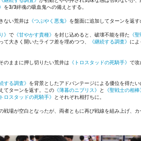
《継続する調査》
が初動とやや押され気味な感は否めないが、
》
を3/3絆魂の吸血鬼への備えとする。
きない荒井は
《つぶやく悪鬼》
を盤面に追加してターンを返す
り》
で
《甘やかす貴種》
を封じ込めると、破壊不能を得た
《聖
って大きく開いたライフ差を埋めつつ、
《継続する調査》
によ
そのままに押し切りたい荒井は
《トロスタッドの死騎手》
で攻
続する調査》
を背景としたアドバンテージによる優位を得たい
えてターンを返す。この
《薄暮のニブリス》
と
《聖戦士の相棒
トロスタッドの死騎手》
とそれぞれ相打ちに。
戦場が空白となったが、両者ともに再び戦線を組み上げ、カ