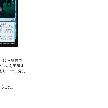
おける攻防で
から先を突破す
クにより、十二分に
下ろした。