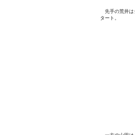
先手の荒井は
タート。