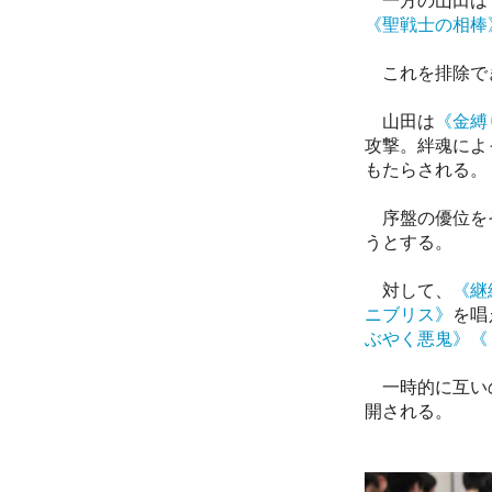
一方の山田は
《聖戦士の相棒
これを排除で
山田は
《金縛
攻撃。絆魂によ
もたらされる。
序盤の優位を
うとする。
対して、
《継
ニブリス》
を唱
ぶやく悪鬼》
《
一時的に互いの
開される。