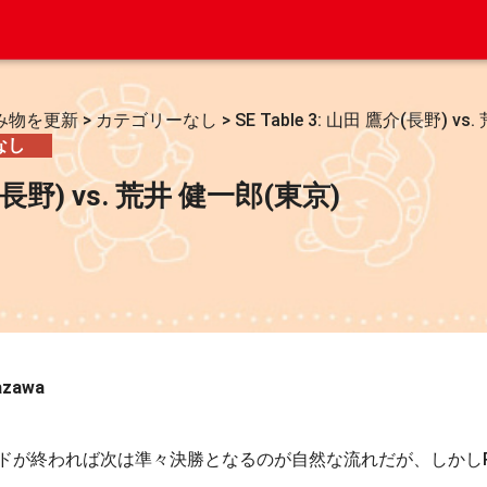
み物を更新
>
カテゴリーなし
>
SE Table 3: 山田 鷹介(長野) v
なし
介(長野) vs. 荒井 健一郎(東京)
azawa
が終われば次は準々決勝となるのが自然な流れだが、しかしR