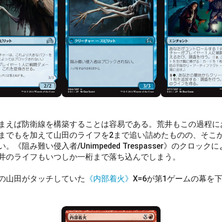
えば防衛線を構築することは容易である。荒井もこの過程に
までもを加えて山田のライフを2まで追い詰めたものの、そこ
《阻み難い侵入者/Unimpeded Trespasser》のクロッ
井のライフもいつしか一桁まで落ち込んでしまう。
の山田がタッチしていた
《内部着火》
X=6が第1ゲームの幕を