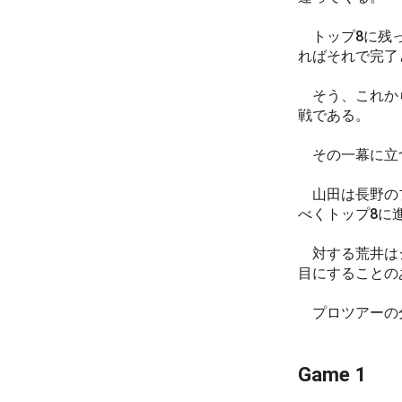
トップ8に残っ
ればそれで完了
そう、これから
戦である。
その一幕に立つは
山田は長野のプレ
べくトップ8に
対する荒井はジ
目にすることの
プロツアーの分
Game 1