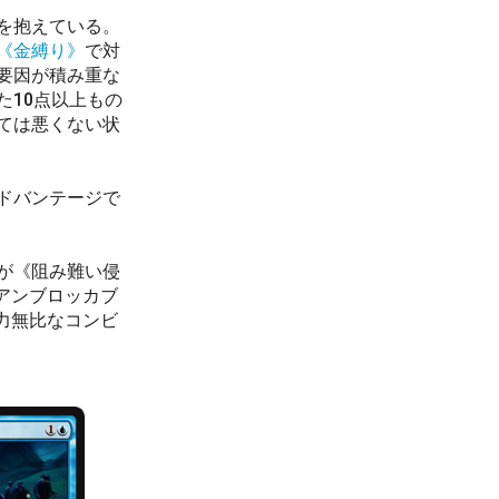
を抱えている。
《金縛り》
で対
要因が積み重な
た10点以上もの
ては悪くない状
ドバンテージで
が《阻み難い侵
た。アンブロッカブ
力無比なコンビ