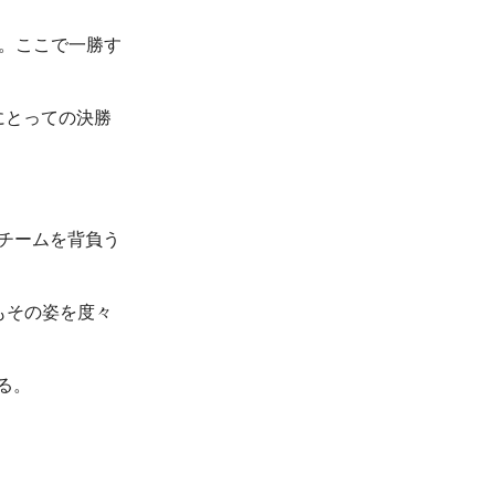
。ここで一勝す
にとっての決勝
、チームを背負う
もその姿を度々
る。