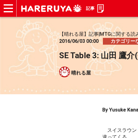
記事
ショップ
買取
記事
デッキ検索
デッキ構築
選手一覧
店舗一覧
イベント
お問い合わせ
【晴れる屋】記事|MTGに関する読
2016/06/03 00:00
カテゴリー
SE Table 3: 山田 鷹
晴れる屋
By Yusuke Kan
スイスラウンド
違ってくる。