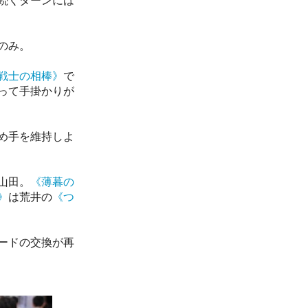
続くターンには
のみ。
戦士の相棒》
で
って手掛かりが
め手を維持しよ
山田。
《薄暮の
》
は荒井の
《つ
ードの交換が再