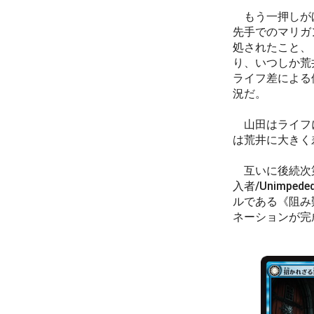
もう一押しがほ
先手でのマリガ
処されたこと、
り、いつしか荒
ライフ差による
況だ。
山田はライフ
は荒井に大きく
互いに後続次
入者/Unimpe
ルである《阻み難い侵
ネーションが完