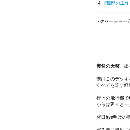
4
《荒廃の工作
-クリーチャー (1
突然の天啓。
出
僕はこのデッキ
すべてを託す経
行きの飛行機でOw
からは延々と一
翌日bye明け
寝る前に風呂に