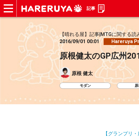
記事
ショップ
買取
記事
デッキ検索
デッキ構築
選手一覧
店舗一覧
イベント
お問い合わせ
【晴れる屋】記事|MTGに関する読
2016/09/01 00:01
Hareruya P
原根健太のGP広州20
原根 健太
モダン
原
【グランプリ・広