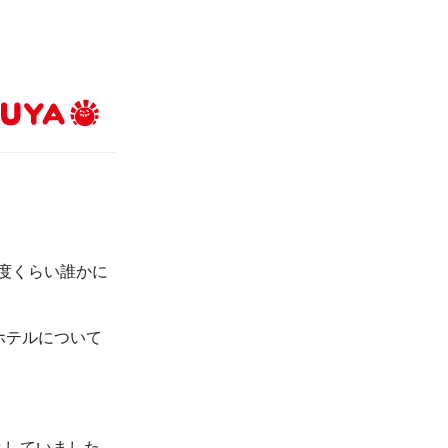
度くらい誰かに
、ホテルについて
としていました。