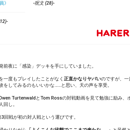
員》
-呪文 (28)-
2)-
発前夜に「感染」デッキを手にしていました。
を一度もプレイしたことがなく
正直かなりヤバい
のですが、一
験をしてみるのもいいかな……と思い、天の声を享受。
en TurtenwaldとTom Rossの対戦動画を見て勉強に励み
人回し。
の第3回戦が初の対人戦という運びです。
浸かりながら
「よくこんな状態でここまで来たな……」
と呆然