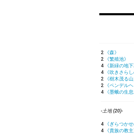
2
《森》
2
《繁殖池》
4
《新緑の地下
4
《吹きさらし
2
《樹木茂る山
2
《ペンデルヘ
4
《墨蛾の生息
-土地 (20)-
4
《ぎらつかせ
4
《貴族の教主