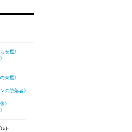
らせ屋》
》
の東屋》
ンの堕落者》
像》
》
5)-