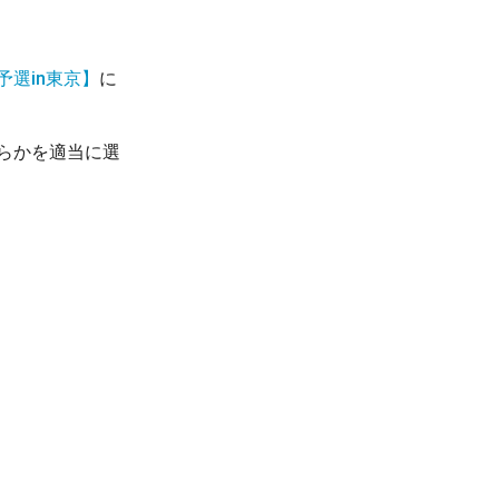
選in東京】
に
らかを適当に選