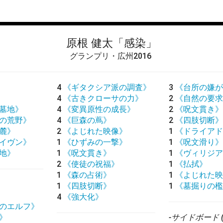
原根 健太
「感染」
グランプリ・広州2016
4
《ギタクシア派の調査》
3
《台所の嫌が
4
《古きクローサの力》
2
《自然の要求
墓地》
4
《変異原性の成長》
2
《呪文貫き》
の荒野》
4
《巨森の蔦》
2
《四肢切断》
麓》
2
《よじれた映像》
1
《ドライアド
イヴン》
1
《ひずみの一撃》
1
《呪文滑り》
地》
1
《呪文貫き》
1
《ヴィリジア
2
《使徒の祝福》
1
《払拭》
1
《森の占術》
1
《よじれた映
1
《四肢切断》
1
《墓掘りの檻
4
《強大化》
のエルフ》
》
-サイドボード (1