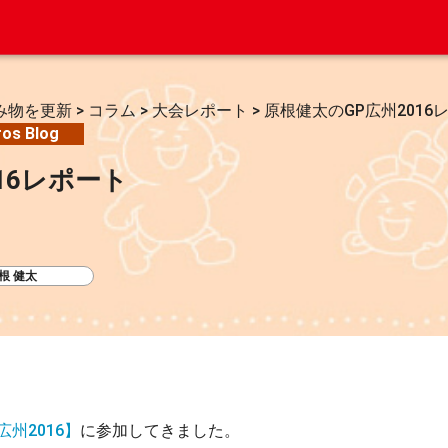
み物を更新
>
コラム
>
大会レポート
>
原根健太のGP広州2016
ros Blog
16レポート
根 健太
州2016】
に参加してきました。