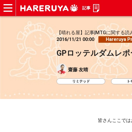
記事
ショップ
買取
記事
デッキ検索
デッキ構築
選手一覧
店舗一覧
イベント
お問い合わせ
【晴れる屋】記事|MTGに関する読
2016/11/21 00:00
Hareruya P
GPロッテルダムレ
齋藤 友晴
リミテッド
ト
皆さんここでは