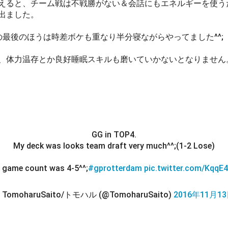
えると、チーム戦は不戦勝がない＆会話にもエネルギーを使う
出ました。
の最後のほうは時差ボケも重なり半分寝ながらやってました^^;
、体力温存とか良好睡眠スキルも磨いていかないとなりません
GG in TOP4.
My deck was looks team draft very much^^;(1-2 Lose)
game count was 4-5^^;
#gprotterdam
pic.twitter.com/KqqE
 TomoharuSaito/トモハル (@TomoharuSaito)
2016年11月1