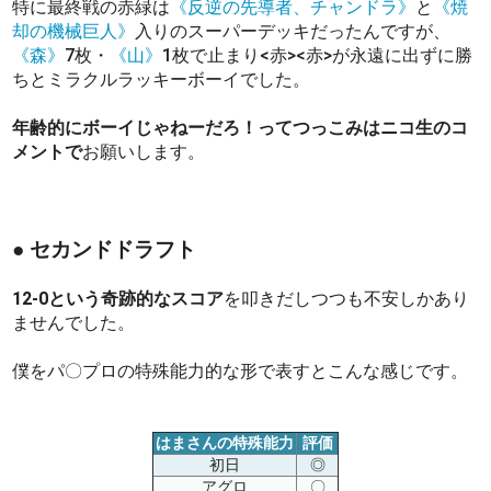
特に最終戦の赤緑は
《反逆の先導者、チャンドラ》
と
《焼
却の機械巨人》
入りのスーパーデッキだったんですが、
《森》
7枚・
《山》
1枚で止まり<赤><赤>が永遠に出ずに勝
ちとミラクルラッキーボーイでした。
年齢的にボーイじゃねーだろ！ってつっこみはニコ生のコ
メントで
お願いします。
● セカンドドラフト
12-0という奇跡的なスコア
を叩きだしつつも不安しかあり
ませんでした。
僕をパ〇プロの特殊能力的な形で表すとこんな感じです。
はまさんの特殊能力
評価
初日
◎
アグロ
〇