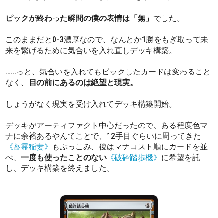
ピックが終わった瞬間の僕の表情は「無」
でした。
このままだと0-3濃厚なので、なんとか1勝をもぎ取って未
来を繋げるために気合いを入れ直しデッキ構築。
……っと、気合いを入れてもピックしたカードは変わること
なく、
目の前にあるのは絶望と現実。
しょうがなく現実を受け入れてデッキ構築開始。
デッキがアーティファクト中心だったので、ある程度色マ
ナに余裕あるやんてことで、12手目ぐらいに周ってきた
《蓄霊稲妻》
もぶっこみ、後はマナコスト順にカードを並
べ、
一度も使ったことのない
《破砕踏歩機》
に希望を託
し、デッキ構築を終えました。