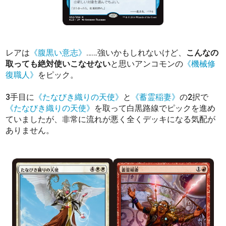
レアは
《腹黒い意志》
……強いかもしれないけど、
こんなの
取っても絶対使いこなせない
と思いアンコモンの
《機械修
復職人》
をピック。
3手目に
《たなびき織りの天使》
と
《蓄霊稲妻》
の2択で
《たなびき織りの天使》
を取って白黒路線でピックを進め
ていましたが、非常に流れが悪く全くデッキになる気配が
ありません。