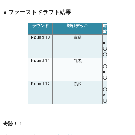
● ファーストドラフト結果
ラウンド
対戦デッキ
勝
敗
Round 10
青緑
×
〇
〇
Round 11
白黒
〇
×
〇
Round 12
赤緑
〇
×
〇
奇跡！！