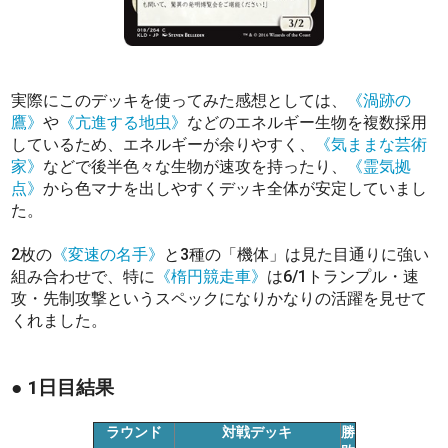
実際にこのデッキを使ってみた感想としては、
《渦跡の
鷹》
や
《亢進する地虫》
などのエネルギー生物を複数採用
しているため、エネルギーが余りやすく、
《気ままな芸術
家》
などで後半色々な生物が速攻を持ったり、
《霊気拠
点》
から色マナを出しやすくデッキ全体が安定していまし
た。
2枚の
《変速の名手》
と3種の「機体」は見た目通りに強い
組み合わせで、特に
《楕円競走車》
は6/1トランプル・速
攻・先制攻撃というスペックになりかなりの活躍を見せて
くれました。
● 1日目結果
ラウンド
対戦デッキ
勝