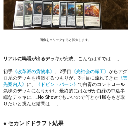
画像をクリックすると拡大します。
リアルに嗚咽が出るデッキ
が完成。こんなはずでは……。
初手
《改革派の貨物車》
、2手目
《光袖会の職工》
からアグ
ロ系のデッキを構築するつもりが、3手目に流れてきた
《雲
先案内人》
に、
《ドビン・バーン》
で白青のコントロール
気味のデッキになりかけ、最終的にはなぜか白緑の中途半
端なデッキに……No Showでもいいので何とか1勝をもぎ取
りたいと挑んだ結果は……。
● セカンドドラフト結果