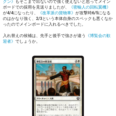
クン》
もそこまで出ないので強く使えないと思ってメイン
ボードでの採用を見送りましたが、
《密輸人の回転翼機》
が4/4になったり、
《改革派の貨物車》
が攻撃時6/5になる
のはかなり強く、2/3という本体自身のスペックも悪くなか
ったのでメインボードに入れるべきでした。
入れ替えの候補は、先手と後手で強さが違う
《博覧会の歓
迎者》
でしょうか。