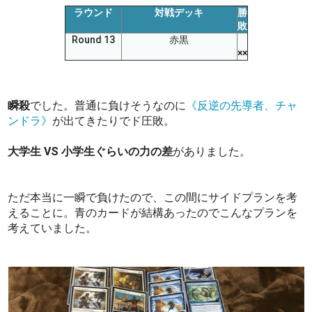
ラウンド
対戦デッキ
勝
敗
Round 13
赤黒
××
瞬殺
でした。普通に負けそうなのに
《反逆の先導者、チャ
ンドラ》
が出てきたりでド圧敗。
大学生 VS 小学生ぐらいの力の差
がありました。
ただ本当に一瞬で負けたので、この間にサイドプランを考
えることに。青のカードが結構あったのでこんなプランを
考えていました。