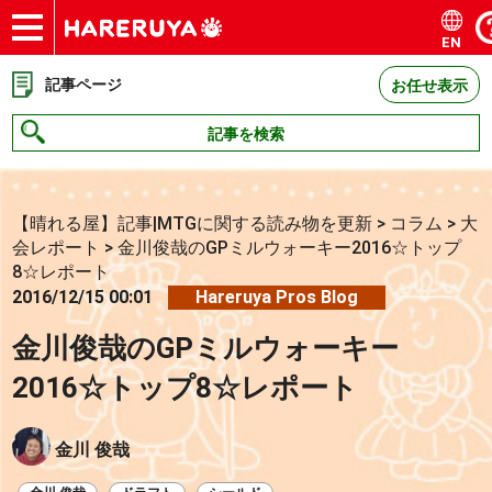
EN
ショップ
買取
記事
デッキ検索
デッキ構築
選手一覧
店舗一覧
イベント
お問い合わせ
記事ページ
お任せ表示
記事を検索
【晴れる屋】記事|MTGに関する読み物を更新
>
コラム
>
大
会レポート
>
金川俊哉のGPミルウォーキー2016☆トップ
8☆レポート
2016/12/15 00:01
Hareruya Pros Blog
金川俊哉のGPミルウォーキー
2016☆トップ8☆レポート
金川 俊哉