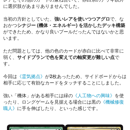
に選択肢があまりありませんでした。
当初の方針としていた、
強いレアを使いつつアグロ
で、な
おかつ
シナジー (機体・エネルギー) を活かしたデッキ構築
ができたため、かなり良いプールだったんではないかと思
います。
ただ問題としては、他の色のカードが赤白に比べて非常に
弱く、
サイドプランで色を変えての軸変更が難しい点
で
す。
今回は
《霊気拠点》
が2枚あったため、サイドボードからは
相手に応じて有効なカードをタッチすることにしました。
強い「機体」がある相手には緑の
《人工物への興味》
を使
ったり、ロングゲームを見据える場合には黒の
《機械修復
職人》
に手を伸ばしたり、といった感じです。