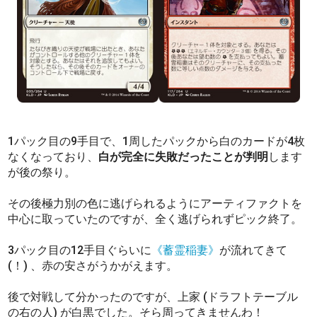
1パック目の9手目で、1周したパックから白のカードが4枚
なくなっており、
白が完全に失敗だったことが判明
します
が後の祭り。
その後極力別の色に逃げられるようにアーティファクトを
中心に取っていたのですが、全く逃げられずピック終了。
3パック目の12手目ぐらいに
《蓄霊稲妻》
が流れてきて
(！) 、赤の安さがうかがえます。
後で対戦して分かったのですが、上家 (ドラフトテーブル
の右の人) が白黒でした。そら周ってきませんわ！