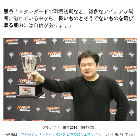
熊谷
「スタンダードの環境初期など、雑多なアイデアが周
囲に溢れている中から、
良いものとそうでないものを選び
取る能力
には自信があります」
グランプリ・東京2016、優勝写真。
※画像は
【マジック：ザ・ギャザリング 日本公式ウェブサイト】
より引用させていた