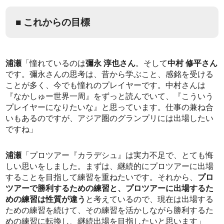
■ これからの目標
浦瀬
「憧れているのは
彌永 淳也さん
。そして
中村 修平さん
です。彌永さんの思考は、昔から学ぶこと、感銘を受ける
ことが多く、今でも憧れのプレイヤーです。中村さんは
『なかしゅー世界一周』をずっと読んでいて、『こういう
プレイヤーになりたいな』と思っています。仕事の兼ね合
いもあるのですが、アジア圏のグランプリには出場したい
ですね」
浦瀬
「プロツアー『カラデシュ』は実力不足で、とても悔
しい思いをしました。まずは、継続的にプロツアーに出場
することを目指して練習を重ねたいです。それから、
プロ
ツアーで勝利するための練習と、プロツアーに出場するた
めの練習は性質が違う
と考えているので、現在は出場する
ための練習を続けて、その練習を活かしながら勝利するた
めの練習に転換し、継続出場を目指したいと思います」