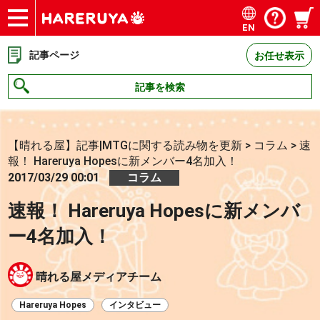
EN
ショップ
買取
記事
デッキ検索
デッキ構築
選手一覧
店舗一覧
イベント
お問い合わせ
記事ページ
お任せ表示
記事を検索
【晴れる屋】記事|MTGに関する読み物を更新
>
コラム
>
速
報！ Hareruya Hopesに新メンバー4名加入！
2017/03/29 00:01
コラム
速報！ Hareruya Hopesに新メンバ
ー4名加入！
晴れる屋メディアチーム
Hareruya Hopes
インタビュー