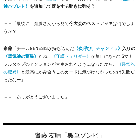
神ハゾレト》
を追加して蓋をする動きは強そう
」
－－「最後に、齋藤さんから見て
今大会のベストデッキ
は何でしょ
うか？」
齋藤
「チームGENESISが持ち込んだ
《炎呼び、チャンドラ》
入りの
《霊気池の驚異》
だね。
《守護フェリダー》
が禁止になって6マナ
フルタップのアクションが肯定されるようになったから、
《霊気池
の驚異》
と最高にかみ合うこのカードに気づけなかったのは失敗だ
ったなー」
－－「ありがとうございました」
齋藤 友晴
「黒単ゾンビ」