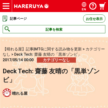
EN
ショップ
買取
記事
デッキ検索
デッキ構築
選手一覧
店舗一覧
イベント
お問い合わせ
記事ページ
お任せ表示
記事を検索
【晴れる屋】記事|MTGに関する読み物を更新
>
カテゴリー
なし
>
Deck Tech: 齋藤 友晴の「黒単ゾンビ」
2017/05/14 00:00
カテゴリーなし
Deck Tech: 齋藤 友晴の「黒単ゾン
ビ」
晴れる屋