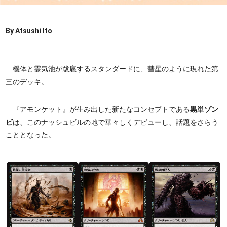
By Atsushi Ito
機体と霊気池が跋扈するスタンダードに、彗星のように現れた第
三のデッキ。
『アモンケット』が生み出した新たなコンセプトである
黒単ゾン
ビ
は、このナッシュビルの地で華々しくデビューし、話題をさらう
こととなった。