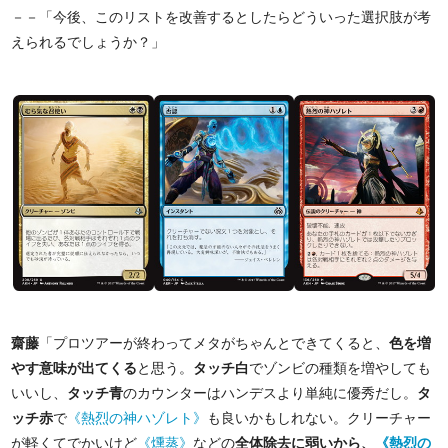
－－「今後、このリストを改善するとしたらどういった選択肢が考
えられるでしょうか？」
齋藤
「プロツアーが終わってメタがちゃんとできてくると、
色を増
やす意味が出てくる
と思う。
タッチ白
でゾンビの種類を増やしても
いいし、
タッチ青
のカウンターはハンデスより単純に優秀だし。
タ
ッチ赤
で
《熱烈の神ハゾレト》
も良いかもしれない。クリーチャー
が軽くてでかいけど
《燻蒸》
などの
全体除去に弱いから、
《熱烈の