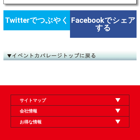
Twitterでつぶやく
Facebookでシェア
する
サイトマップ
オンラインショップ
買取
記事
選手一覧
デッキ検索
デッキ構築
イベント・大会
店舗のご案内
お問い合わせ
ヘルプ
FAQ
会社情報
利用規約
スタッフ募集
特定商取引法表示
個人情報保護方針
企業情報
お得な情報
晴れる屋X
晴れる屋チャンネル
「イベント開催の手引き」請求フォーム