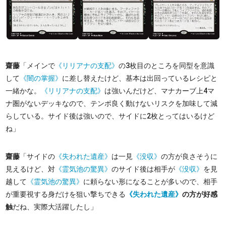
齋藤
「メインで
《リリアナの支配》
の3枚目のところを同型を意識
して
《闇の掌握》
に差し替えたけど、基本は出回っているレシピと
一緒かな。
《リリアナの支配》
は強いんだけど、マナカーブ上4マ
ナ圏がないデッキなので、テンポ良く動けないリスクを加味して減
らしている。サイド後は強いので、サイドに2枚とってはいるけど
ね」
齋藤
「サイドの
《失われた遺産》
は一見
《没収》
の方が良さそうに
見えるけど、対
《霊気池の驚異》
のサイド後は相手が
《没収》
を見
越して
《霊気池の驚異》
に頼らない形になることが多いので、相手
が重要視する身だけを狙い撃ちできる
《失われた遺産》
の方が好感
触
だね、実際大活躍したし」