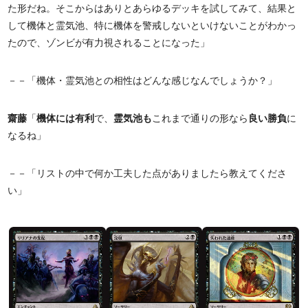
た形だね。そこからはありとあらゆるデッキを試してみて、結果と
して機体と霊気池、特に機体を警戒しないといけないことがわかっ
たので、ゾンビが有力視されることになった」
－－「機体・霊気池との相性はどんな感じなんでしょうか？」
齋藤
「
機体には有利
で、
霊気池も
これまで通りの形なら
良い勝負
に
なるね」
－－「リストの中で何か工夫した点がありましたら教えてくださ
い」