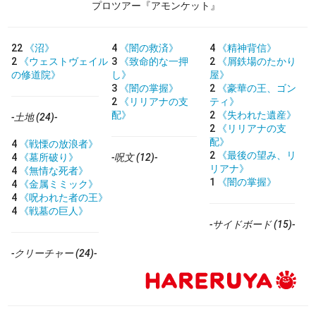
プロツアー『アモンケット』
22
《沼》
4
《闇の救済》
4
《精神背信》
2
《ウェストヴェイル
3
《致命的な一押
2
《屑鉄場のたかり
の修道院》
し》
屋》
3
《闇の掌握》
2
《豪華の王、ゴン
2
《リリアナの支
ティ》
配》
2
《失われた遺産》
-土地 (24)-
2
《リリアナの支
配》
4
《戦慄の放浪者》
2
《最後の望み、リ
4
《墓所破り》
-呪文 (12)-
リアナ》
4
《無情な死者》
1
《闇の掌握》
4
《金属ミミック》
4
《呪われた者の王》
4
《戦墓の巨人》
-サイドボード (15)-
-クリーチャー (24)-