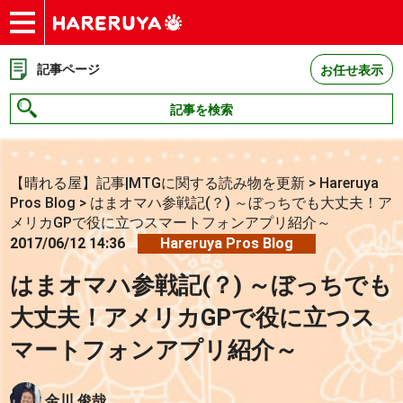
ショップ
買取
記事
デッキ検索
デッキ構築
選手一覧
店舗一覧
イベント
お問い合わせ
記事ページ
お任せ表示
記事を検索
【晴れる屋】記事|MTGに関する読み物を更新
>
Hareruya
Pros Blog
>
はまオマハ参戦記(？) ～ぼっちでも大丈夫！ア
メリカGPで役に立つスマートフォンアプリ紹介～
2017/06/12 14:36
Hareruya Pros Blog
はまオマハ参戦記(？) ～ぼっちでも
大丈夫！アメリカGPで役に立つス
マートフォンアプリ紹介～
金川 俊哉