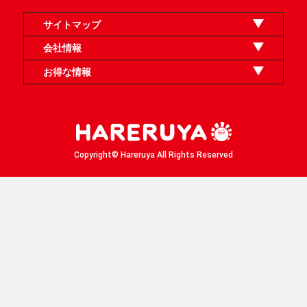
サイトマップ
オンラインショップ
買取
記事
選手一覧
デッキ検索
デッキ構築
イベント・大会
店舗のご案内
お問い合わせ
ヘルプ
FAQ
会社情報
利用規約
スタッフ募集
特定商取引法表示
個人情報保護方針
企業情報
お得な情報
晴れる屋X
晴れる屋チャンネル
「イベント開催の手引き」請求フォーム
Copyright© Hareruya All Rights Reserved