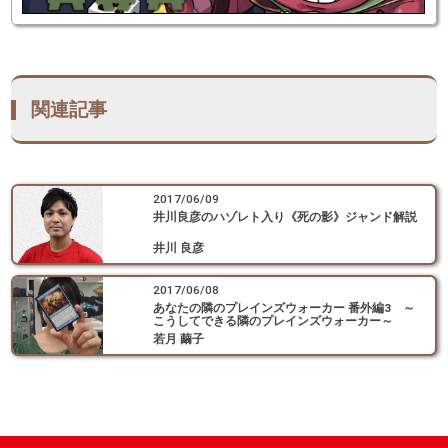
関連記事
2017/06/09
井川良彦のハゾレト入り《死の影》ジャンド解説
井川 良彦
2017/06/08
あなたの隣のプレインズウォーカー 番外編3 ～
こうしてできる隣のプレインズウォーカー～
若月 繭子