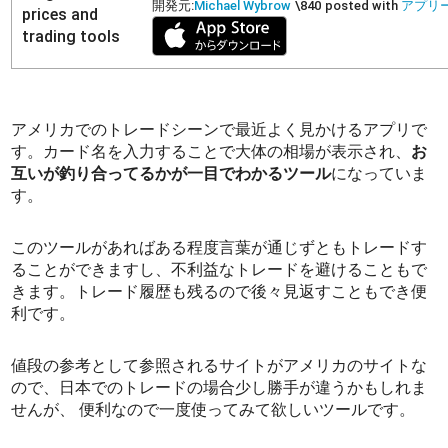
開発元:
Michael Wybrow
\840
posted with
アプリ
アメリカでのトレードシーンで最近よく見かけるアプリで
す。カード名を入力することで大体の相場が表示され、
お
互いが釣り合ってるかが一目でわかるツール
になっていま
す。
このツールがあればある程度言葉が通じずともトレードす
ることができますし、不利益なトレードを避けることもで
きます。トレード履歴も残るので後々見返すこともでき便
利です。
値段の参考として参照されるサイトがアメリカのサイトな
ので、日本でのトレードの場合少し勝手が違うかもしれま
せんが、 便利なので一度使ってみて欲しいツールです。