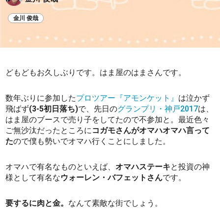
金川 俊哉
どもどもお久しぶりです。はま屋のはまさんです。
数年ぶりに参加した
プロツアー『アモンケット』
は泣かず
飛ばず
(3-5初日落ち)
で、先日の
グランプリ・神戸2017
は、
はま屋のブースで売り子をしてたので不参加と。最近色々
ご無沙汰だったところに
コガモさんがオマハオマハ言って
た
ので僕も勢いでオマハ行くことにしました。
オマハで有名なものといえば、
オマハステーキ
と投資の神
様として有名な
ウォーレン・バフェットさん
です。
要するに肉と金。
なんて素敵な街でしょう。