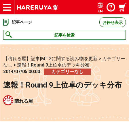
EN
ショップ
買取
記事
デッキ検索
デッキ構築
選手一覧
店舗一覧
イベント
お問い合わせ
記事ページ
お任せ表示
記事を検索
【晴れる屋】記事|MTGに関する読み物を更新
>
カテゴリー
なし
>
速報！Round 9上位卓のデッキ分布
2014/07/05 00:00
カテゴリーなし
速報！Round 9上位卓のデッキ分布
晴れる屋