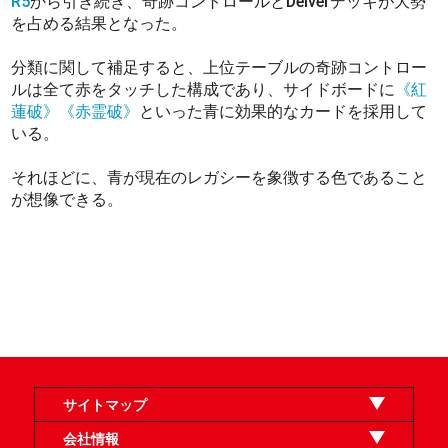
R5
から引き続き、奇跡コントロールとDelverデッキが大勢
を占める結果となった。
分類に関して補足すると、上位テーブルの奇跡コントロー
ルは全て赤をタッチした構成であり、サイドボードに
《紅
蓮破》
《赤霊破》
といった青に効果的なカードを採用して
いる。
それほどに、青が現在のレガシーを象徴する色であること
が想像できる。
サイトマップ
オンラインショップ
買取
記事
選手一覧
デッキ検索
デッキ構築
イベント・大会
店舗のご案内
お問い合わせ
ヘルプ
FAQ
会社情報