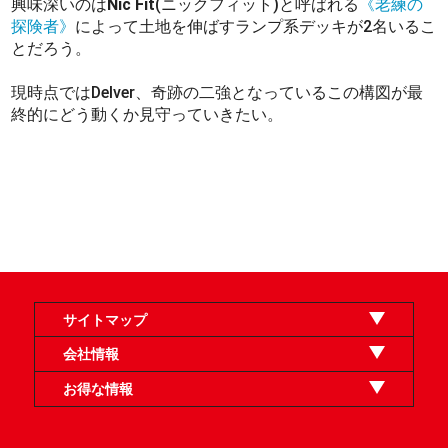
興味深いのは
Nic Fit
(ニックフィット)と呼ばれる
《老練の
探険者》
によって土地を伸ばすランプ系デッキが2名いるこ
とだろう。
現時点ではDelver、奇跡の二強となっているこの構図が最
終的にどう動くか見守っていきたい。
サイトマップ
オンラインショップ
買取
記事
選手一覧
デッキ検索
デッキ構築
イベント・大会
店舗のご案内
お問い合わせ
ヘルプ
FAQ
会社情報
利用規約
スタッフ募集
特定商取引法表示
個人情報保護方針
企業情報
お得な情報
晴れる屋X
晴れる屋チャンネル
「イベント開催の手引き」請求フォーム