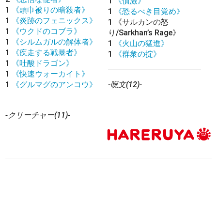
1
《憤激》
1
《頭巾被りの暗殺者》
1
《恐るべき目覚め》
1
《炎跡のフェニックス》
1
《サルカンの怒
1
《ウクドのコブラ》
り/Sarkhan’s Rage》
1
《シルムガルの解体者》
1
《火山の猛進》
1
《疾走する戦暴者》
1
《群衆の掟》
1
《吐酸ドラゴン》
1
《快速ウォーカイト》
1
《グルマグのアンコウ》
-呪文(12)-
-クリーチャー(11)-