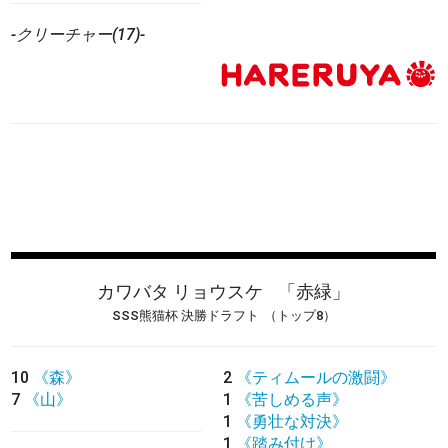
-クリーチャー(17)-
カワバタ リョウスケ
「赤緑」
SSS熊猫杯 決勝ドラフト
（トップ8）
10
《森》
2
《ティムールの激闘》
7
《山》
1
《苦しめる声》
1
《勇壮な対決》
1
《踏み付け》