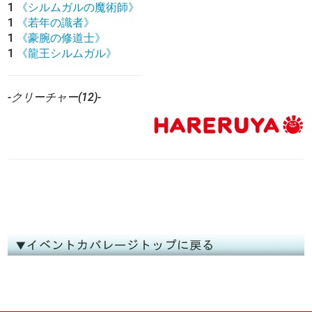
1
《シルムガルの魔術師》
1
《若年の識者》
1
《豪腕の修道士》
1
《龍王シルムガル》
-クリーチャー(12)-