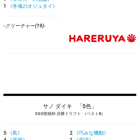
1
《冬魂のオジュタイ》
-クリーチャー(19)-
サノ ダイキ
「5色」
SSS熊猫杯 決勝ドラフト
（ベスト8）
5
《島》
2
《巧みな機動》
4
《平地》
1
《否認》