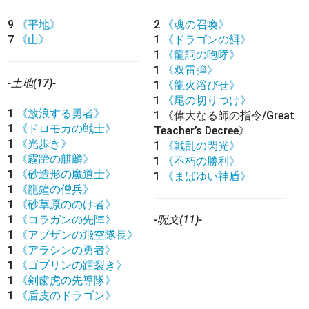
9
《平地》
2
《魂の召喚》
7
《山》
1
《ドラゴンの餌》
1
《龍詞の咆哮》
1
《双雷弾》
-土地(17)-
1
《龍火浴びせ》
1
《尾の切りつけ》
1
《放浪する勇者》
1
《偉大なる師の指令/Great
1
《ドロモカの戦士》
Teacher’s Decree》
1
《光歩き》
1
《戦乱の閃光》
1
《霧蹄の麒麟》
1
《不朽の勝利》
1
《砂造形の魔道士》
1
《まばゆい神盾》
1
《龍鐘の僧兵》
1
《砂草原ののけ者》
1
《コラガンの先陣》
-呪文(11)-
1
《アブザンの飛空隊長》
1
《アラシンの勇者》
1
《ゴブリンの踵裂き》
1
《剣歯虎の先導隊》
1
《盾皮のドラゴン》