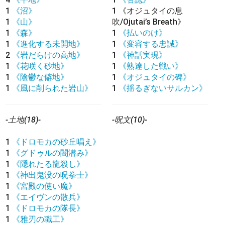
1
《沼》
1
《オジュタイの息
1
《山》
吹/Ojutai’s Breath》
1
《森》
1
《払いのけ》
1
《進化する未開地》
1
《変容する忠誠》
2
《岩だらけの高地》
1
《神話実現》
1
《花咲く砂地》
1
《熟達した戦い》
1
《陰鬱な僻地》
1
《オジュタイの碑》
1
《風に削られた岩山》
1
《揺るぎないサルカン》
-土地(18)-
-呪文(10)-
1
《ドロモカの砂丘唱え》
1
《グドゥルの闇潜み》
1
《隠れたる龍殺し》
1
《神出鬼没の呪拳士》
1
《宮殿の使い魔》
1
《エイヴンの散兵》
1
《ドロモカの隊長》
1
《雅刃の職工》