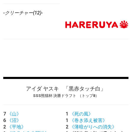
-クリーチャー(12)-
アイダ ヤスキ
「黒赤タッチ白」
SSS熊猫杯 決勝ドラフト
（トップ8）
7
《山》
1
《死の風》
6
《沼》
1
《巻き添え被害》
2
《平地》
2
《薄暗がりへの消失》