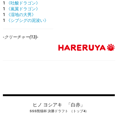
1
《吐酸ドラゴン》
1
《嵐翼ドラゴン》
1
《湿地の大男》
1
《シブシグの泥浚い》
-クリーチャー(13)-
ヒノ ヨシアキ
「白赤」
SSS熊猫杯 決勝ドラフト
（トップ4）