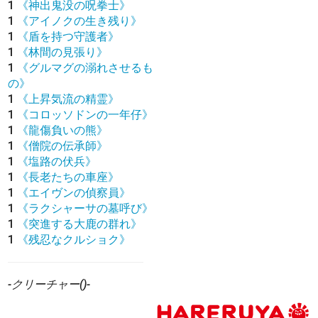
1
《神出鬼没の呪拳士》
1
《アイノクの生き残り》
1
《盾を持つ守護者》
1
《林間の見張り》
1
《グルマグの溺れさせるも
の》
1
《上昇気流の精霊》
1
《コロッソドンの一年仔》
1
《龍傷負いの熊》
1
《僧院の伝承師》
1
《塩路の伏兵》
1
《長老たちの車座》
1
《エイヴンの偵察員》
1
《ラクシャーサの墓呼び》
1
《突進する大鹿の群れ》
1
《残忍なクルショク》
-クリーチャー()-