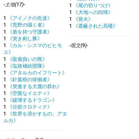
-土地(17)-
1
《尾の切りつけ》
1
《大地への回帰》
1
《アイノクの先達》
1
《発火》
1
《荒野の囁く者》
1
《遮蔽された高楼》
1
《盾を持つ守護者》
1
《突き刺し豚》
1
《カル・シスマのビヒモ
-呪文(9)-
ス》
1
《龍傷負いの熊》
1
《塩路補給部隊》
1
《アタルカのイフリート》
1
《針葉樹の徘徊者》
1
《突進する大鹿の群れ》
1
《空腹なイエティ》
1
《破壊するドラゴン》
1
《分節クロティク》
1
《世界を溶かすもの、アタ
ルカ》