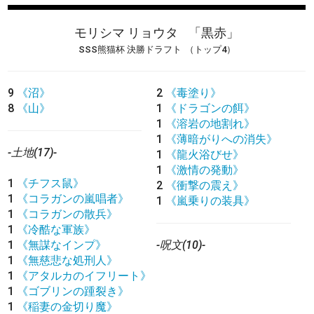
モリシマ リョウタ
「黒赤」
SSS熊猫杯 決勝ドラフト
（トップ4）
9
《沼》
2
《毒塗り》
8
《山》
1
《ドラゴンの餌》
1
《溶岩の地割れ》
1
《薄暗がりへの消失》
-土地(17)-
1
《龍火浴びせ》
1
《激情の発動》
1
《チフス鼠》
2
《衝撃の震え》
1
《コラガンの嵐唱者》
1
《嵐乗りの装具》
1
《コラガンの散兵》
1
《冷酷な軍族》
1
《無謀なインプ》
-呪文(10)-
1
《無慈悲な処刑人》
1
《アタルカのイフリート》
1
《ゴブリンの踵裂き》
1
《稲妻の金切り魔》