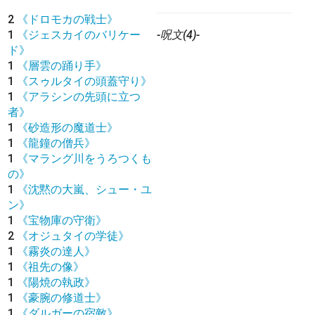
2
《ドロモカの戦士》
1
《ジェスカイのバリケー
-呪文(4)-
ド》
1
《層雲の踊り手》
1
《スゥルタイの頭蓋守り》
1
《アラシンの先頭に立つ
者》
1
《砂造形の魔道士》
1
《龍鐘の僧兵》
1
《マラング川をうろつくも
の》
1
《沈黙の大嵐、シュー・ユ
ン》
1
《宝物庫の守衛》
2
《オジュタイの学徒》
1
《霧炎の達人》
1
《祖先の像》
1
《陽焼の執政》
1
《豪腕の修道士》
1
《ダルガーの宿敵》