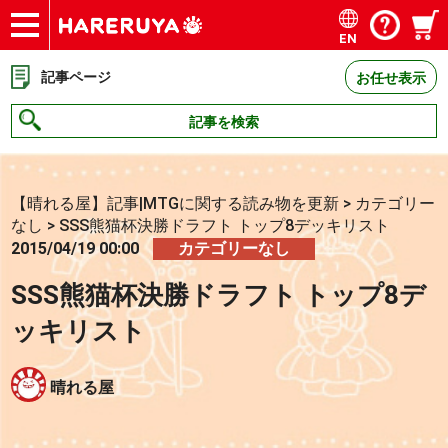
EN
ショップ
買取
記事
デッキ検索
デッキ構築
選手一覧
店舗一覧
イベント
お問い合わせ
記事ページ
お任せ表示
記事を検索
【晴れる屋】記事|MTGに関する読み物を更新
>
カテゴリー
なし
>
SSS熊猫杯決勝ドラフト トップ8デッキリスト
2015/04/19 00:00
カテゴリーなし
SSS熊猫杯決勝ドラフト トップ8デ
ッキリスト
晴れる屋