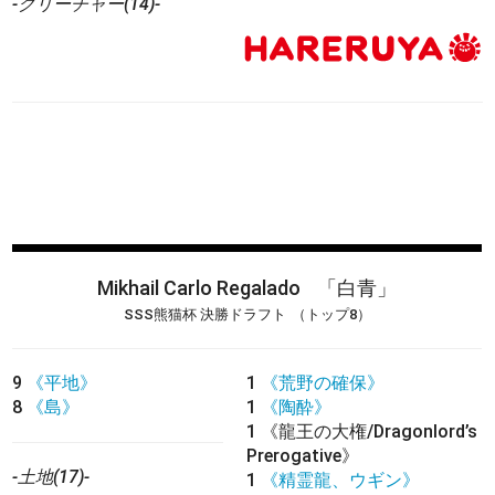
-クリーチャー(14)-
Mikhail Carlo Regalado
「白青」
SSS熊猫杯 決勝ドラフト
（トップ8）
9
《平地》
1
《荒野の確保》
8
《島》
1
《陶酔》
1
《龍王の大権/Dragonlord’s
Prerogative》
-土地(17)-
1
《精霊龍、ウギン》