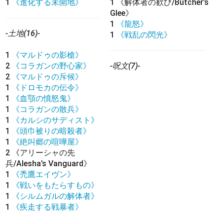
1
《進化する未開地》
1
《解体者の歓び/Butcher’s
Glee》
1
《龍怒》
-土地(16)-
1
《戦乱の閃光》
1
《マルドゥの影槍》
2
《コラガンの野心家》
-呪文(7)-
2
《マルドゥの斥候》
1
《ドロモカの伝令》
1
《血顎の憤怒鬼》
1
《コラガンの散兵》
1
《カルシのサディスト》
1
《頭巾被りの暗殺者》
1
《絶叫郷の喧嘩屋》
2
《アリーシャの先
兵/Alesha’s Vanguard》
1
《禿鷹エイヴン》
1
《戦いをもたらすもの》
1
《シルムガルの解体者》
1
《疾走する戦暴者》