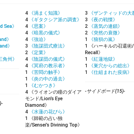
4
《渦まく知識》
3
《ザンティッドの大
4
《ギタクシア派の調査》
3
《夜の戦慄》
d Sea》
4
《思案》
2
《蒸気の連鎖》
4
《暗黒の儀式》
2
《突然の衰微》
land》
4
《強迫》
1
《狼狽の嵐》
land》
3
《陰謀団式療法》
1
《ハーキルの召還術/Hur
》
2
《定業》
Recall》
三角州》
4
《陰謀団の儀式》
1
《紅蓮地獄》
4
《冥府の教示者》
1
《巣穴からの総出》
1
《苦悶の触手》
1
《仕組まれた疫病》
1
《炎の中の過去》
1
《むかつき》
-サイドボード(15)-
4
《ライオンの瞳のダイア
モンド/Lion’s Eye
-
Diamond》
4
《水蓮の花びら》
1
《師範の占い独
楽/Sensei’s Divining Top》