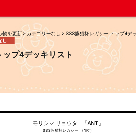
み物を更新
>
カテゴリーなし
>
SSS熊猫杯レガシー トップ4デ
なし
 トップ4デッキリスト
モリシマ リョウタ
「ANT」
SSS熊猫杯レガシー
（1位）