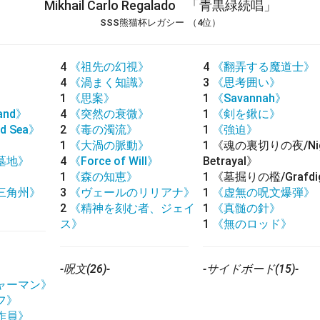
Mikhail Carlo Regalado
「青黒緑続唱」
SSS熊猫杯レガシー
（4位）
4
《祖先の幻視》
4
《翻弄する魔道士》
4
《渦まく知識》
3
《思考囲い》
1
《思案》
1
《Savannah》
land》
4
《突然の衰微》
1
《剣を鍬に》
d Sea》
2
《毒の濁流》
1
《強迫》
》
1
《大渦の脈動》
1
《魂の裏切りの夜/Night
墓地》
4
《Force of Will》
Betrayal》
》
1
《森の知恵》
1
《墓掘りの檻/Grafdigg
三角州》
3
《ヴェールのリリアナ》
1
《虚無の呪文爆弾》
》
2
《精神を刻む者、ジェイ
1
《真髄の針》
ス》
1
《無のロッド》
-呪文(26)-
-サイドボード(15)-
ャーマン》
フ》
作員》