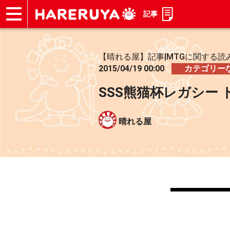
記事
ショップ
買取
記事
デッキ検索
デッキ構築
選手一覧
店舗一覧
イベント
お問い合わせ
【晴れる屋】記事|MTGに関する読
2015/04/19 00:00
カテゴリー
SSS熊猫杯レガシー
晴れる屋