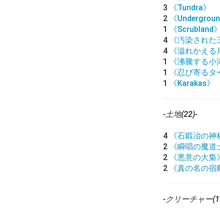
3
《Tundra》
2
《Undergroun
1
《Scrubland
4
《汚染された
4
《溢れかえる
1
《沸騰する小
1
《忍び寄るタ
1
《Karakas》
-土地(22)-
4
《石鍛冶の神
2
《瞬唱の魔道
2
《悪意の大梟
2
《真の名の宿
-クリーチャー(10