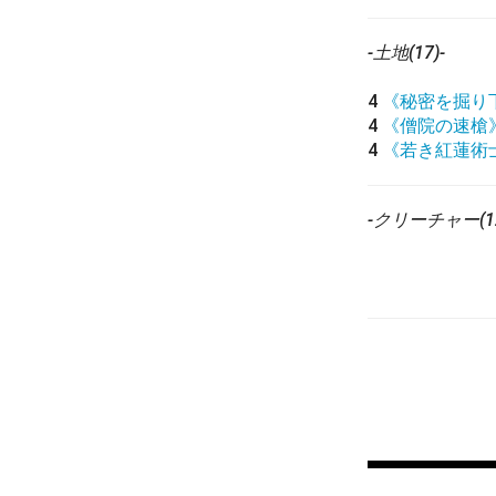
-土地(17)-
4
《秘密を掘り
4
《僧院の速槍
4
《若き紅蓮術
-クリーチャー(12