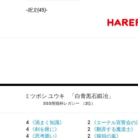
-呪文(45)-
ミツボシ ユウキ
「白青黒石鍛冶」
SSS熊猫杯レガシー
（2位）
4
《渦まく知識》
2
《エーテル宣誓会の
4
《剣を鍬に》
2
《翻弄する魔道士》
4
《思考囲い》
2
《狼狽の嵐》