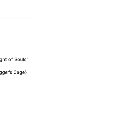
 of Souls’
er’s Cage》