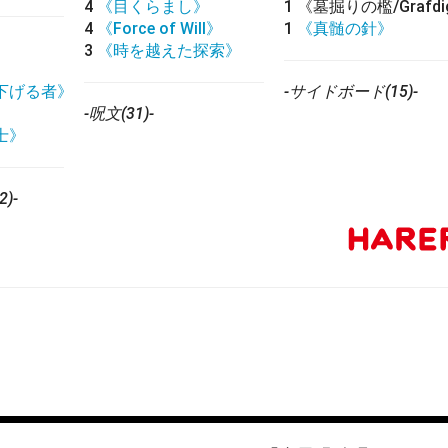
4
《目くらまし》
1
《墓掘りの檻/Grafdigg
4
《Force of Will》
1
《真髄の針》
3
《時を越えた探索》
下げる者》
-サイドボード(15)-
》
-呪文(31)-
士》
)-