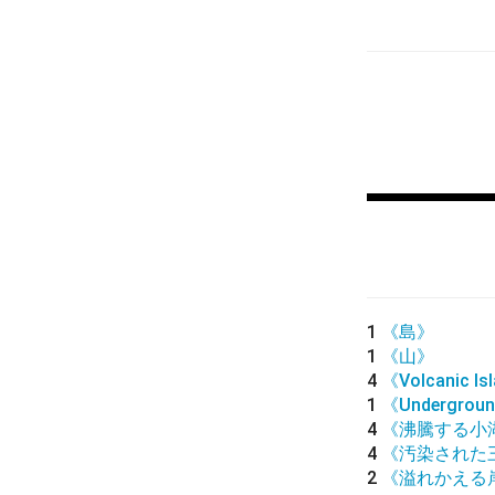
1
《島》
1
《山》
4
《Volcanic Is
1
《Undergroun
4
《沸騰する小
4
《汚染された
2
《溢れかえる