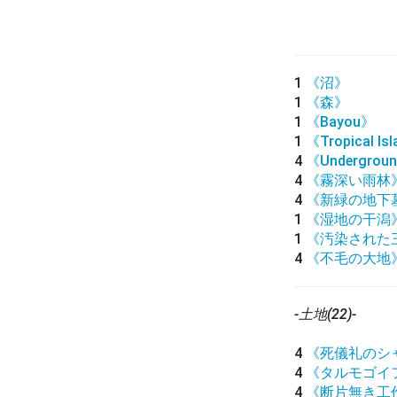
1
《沼》
1
《森》
1
《Bayou》
1
《Tropical Is
4
《Undergroun
4
《霧深い雨林
4
《新緑の地下
1
《湿地の干潟
1
《汚染された
4
《不毛の大地
-土地(22)-
4
《死儀礼のシ
4
《タルモゴイ
4
《断片無き工