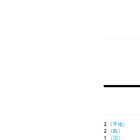
2
《平地》
2
《島》
1
《沼》