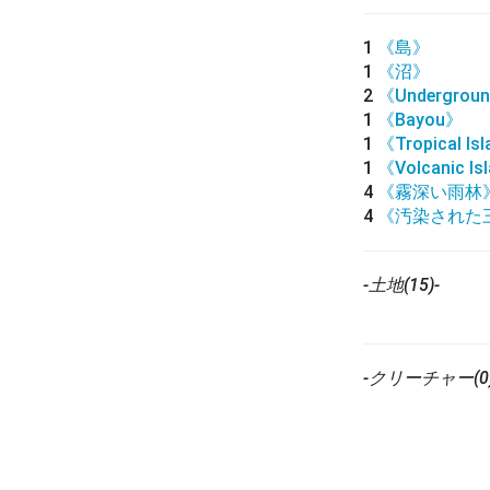
1
《島》
1
《沼》
2
《Undergroun
1
《Bayou》
1
《Tropical Is
1
《Volcanic Is
4
《霧深い雨林
4
《汚染された
-土地(15)-
-クリーチャー(0)