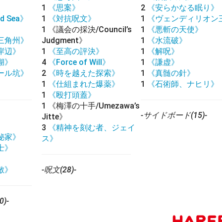
1
《思案》
2
《安らかなる眠り》
d Sea》
1
《対抗呪文》
1
《ヴェンディリオン
》
1
《議会の採決/Council’s
1
《悪斬の天使》
三角州》
Judgment》
1
《水流破》
岸辺》
1
《至高の評決》
1
《解呪》
湖》
4
《Force of Will》
1
《謙虚》
ール坑》
2
《時を越えた探索》
1
《真髄の針》
1
《仕組まれた爆薬》
1
《石術師、ナヒリ》
1
《殴打頭蓋》
1
《梅澤の十手/Umezawa’s
-サイドボード(15)-
Jitte》
3
《精神を刻む者、ジェイ
秘家》
ス》
士》
》
敵》
-呪文(28)-
)-