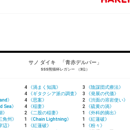
サノ ダイキ
「青赤デルバー」
SSS熊猫杯レガシー
（3位）
4
《渦まく知識》
3
《陰謀団式療法》
4
《ギタクシア派の調査》
3
《発展の代価》
land》
4
《思案》
2
《渋面の溶岩使い》
d Sea》
4
《稲妻》
2
《硫黄の渦》
湖》
2
《二股の稲妻》
1
《外科的摘出》
三角州》
1
《Chain Lightning》
1
《紅蓮破》
岸辺》
1
《紅蓮破》
1
《粉々》