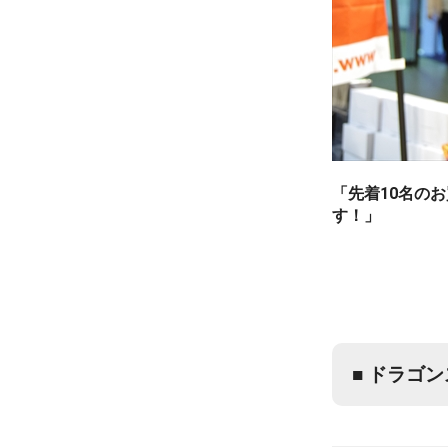
「先着10名の
す！」
■ ドラゴ