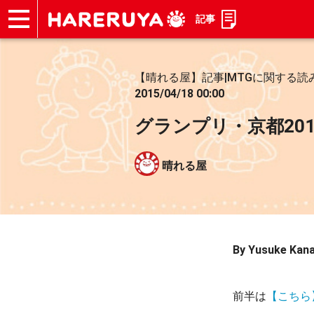
記事
ショップ
買取
記事
デッキ検索
デッキ構築
選手一覧
店舗一覧
イベント
お問い合わせ
【晴れる屋】記事|MTGに関する読
2015/04/18 00:00
グランプリ・京都20
晴れる屋
By Yusuke Kan
前半は
【こちら