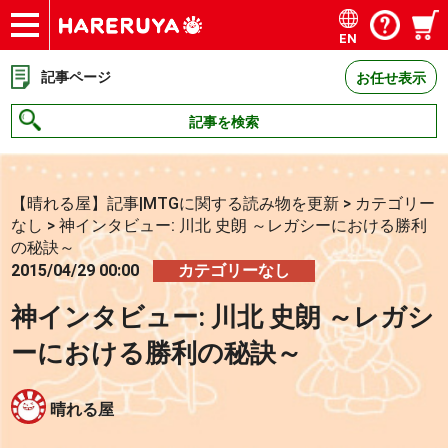
EN
ショップ
買取
記事
デッキ検索
デッキ構築
選手一覧
店舗一覧
イベント
お問い合わせ
記事ページ
お任せ表示
記事を検索
【晴れる屋】記事|MTGに関する読み物を更新
>
カテゴリー
なし
>
神インタビュー: 川北 史朗 ～レガシーにおける勝利
の秘訣～
2015/04/29 00:00
カテゴリーなし
神インタビュー: 川北 史朗 ～レガシ
ーにおける勝利の秘訣～
晴れる屋