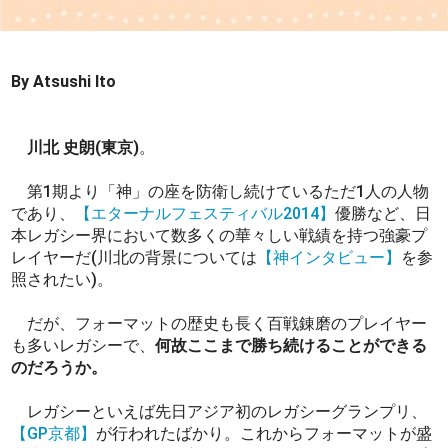
By Atsushi Ito
川北 史朗(東京)
。
第1期より「神」の座を防衛し続けているただ1人の人物
であり、
【エターナルフェスティバル2014】
優勝など、日
本レガシー界において数多くの華々しい戦績を持つ強豪プ
レイヤーだ(川北の背景については
【神インタビュー】
を参
照されたい)。
だが、フォーマットの歴史も長く百戦錬磨のプレイヤー
も多いレガシーで、
何故ここまで勝ち続けることができる
のだろうか。
レガシーといえば先日アジア初のレガシーグランプリ、
【GP京都】
が行われたばかり。これからフォーマットが盛