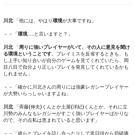
川北
「他には、やはり
環境
が大事ですね」
－－「
環境
……と言いますと？」
川北
「
周りに強いプレイヤーがいて、その人に意見を聞け
る環境ということです
。プレイミスを反省するときも、も
し上手い知り合いが自分のゲームを見てくれていたら、岡
目八目で自分より正しいプレイを発見してくれているかも
しれません」
－－「確かに川北さんの周りには強豪レガシープレイヤー
が大勢いらっしゃいますよね」
川北
「斉藤(伸夫)くんとか土屋(洋紀)くんとか、それに立
川勢のみんなもレガシーがすごく強いプレイヤーばかりな
ので、その点私は恵まれていると思います」
－－「彼らとプレイを話し合ったりして常日頃から切磋琢