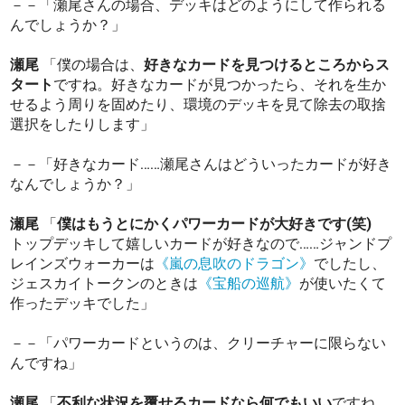
－－「瀬尾さんの場合、デッキはどのようにして作られる
んでしょうか？」
瀬尾
「僕の場合は、
好きなカードを見つけるところからス
タート
ですね。好きなカードが見つかったら、それを生か
せるよう周りを固めたり、環境のデッキを見て除去の取捨
選択をしたりします」
－－「好きなカード……瀬尾さんはどういったカードが好き
なんでしょうか？」
瀬尾
「
僕はもうとにかくパワーカードが大好きです(笑)
トップデッキして嬉しいカードが好きなので……ジャンドプ
レインズウォーカーは
《嵐の息吹のドラゴン》
でしたし、
ジェスカイトークンのときは
《宝船の巡航》
が使いたくて
作ったデッキでした」
－－「パワーカードというのは、クリーチャーに限らない
んですね」
瀬尾
「
不利な状況を覆せるカードなら何でもいい
ですね。