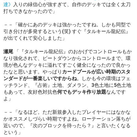
達》
入りの緑信心が強すぎて、自作のデッキでは全く太刀
打ちできなかったので」
－－「確かにあのデッキは強かったですね。しかも同型で
引き分けが多発するという(笑) すぐ『タルキール龍紀伝』
が出てくれて安心しました」
瀬尾
「『タルキール龍紀伝』のおかげでコントロールもか
なり強化されて、ビートダウンからコントロールまで、環
境が色んなデッキに溢れてすごく健全になったので良かっ
たなと思います。やっぱり
カードプールが広い時期のスタ
ンダードが一番楽しいですからね
。しかも今の環境はフェ
ッチランド、『占術』土地、ダメラン、3色土地に5色土地
もあって、友好色対抗色
何でもデッキ作り放題
なんです
よ」
－－「なるほど。ただ新規参入したプレイヤーにはなかな
かオススメしづらい時期ですよね。ローテーション落ちが
近いので、『次のブロックを待ったら？』と言いたくなる
という」