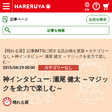
EN
ショップ
買取
記事
デッキ検索
デッキ構築
選手一覧
店舗一覧
イベント
お問い合わせ
記事ページ
お任せ表示
記事を検索
【晴れる屋】記事|MTGに関する読み物を更新
>
カテゴリー
なし
>
神インタビュー: 瀬尾 健太 ～マジックを全力で楽し
む～
2015/04/29 00:00
カテゴリーなし
神インタビュー: 瀬尾 健太 ～マジッ
クを全力で楽しむ～
晴れる屋