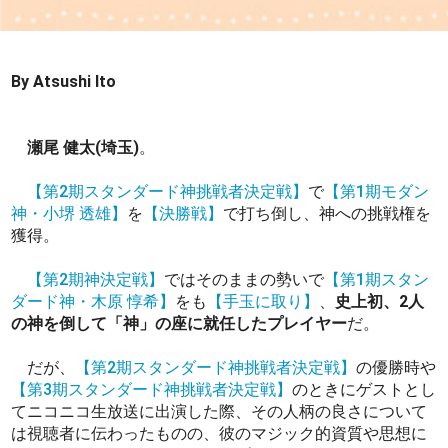
By Atsushi Ito
瀬尾 健太(埼玉)
。
【第2期スタンダード神挑戦者決定戦】
で
【第1期モダン
神・小堺 透雄】
を
【決勝戦】
で打ち倒し、神への挑戦権を
獲得。
【第2期神決定戦】
ではそのままの勢いで
【第1期スタン
ダード神・木原 惇希】
をも
【手玉に取り】
、
史上初、2人
の神を倒して「神」の座に就任したプレイヤー
だ。
だが、
【第2期スタンダード神挑戦者決定戦】
の優勝時や
【第3期スタンダード神挑戦者決定戦】
のときにゲストとし
てニコニコ生放送に出演した際、その人柄の良さについて
は視聴者に伝わったものの、彼のマジック的資質や思想に