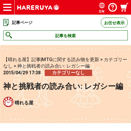
EN
ショップ
買取
記事
デッキ検索
デッキ構築
選手一覧
店舗一覧
イベント
お問い合わせ
記事ページ
お任せ表示
記事を検索
【晴れる屋】記事|MTGに関する読み物を更新
>
カテゴリー
なし
>
神と挑戦者の読み合い: レガシー編
2015/04/29 17:38
カテゴリーなし
神と挑戦者の読み合い: レガシー編
晴れる屋