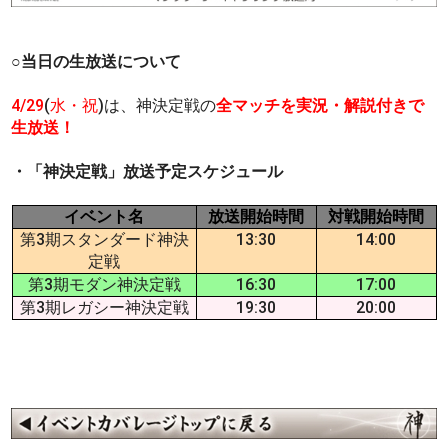
○当日の生放送について
4/29
(
水・祝
)は、神決定戦の
全マッチを実況・解説付きで
生放送！
・「神決定戦」放送予定スケジュール
イベント名
放送開始時間
対戦開始時間
第3期スタンダード神決
13:30
14:00
定戦
第3期モダン神決定戦
16:30
17:00
第3期レガシー神決定戦
19:30
20:00