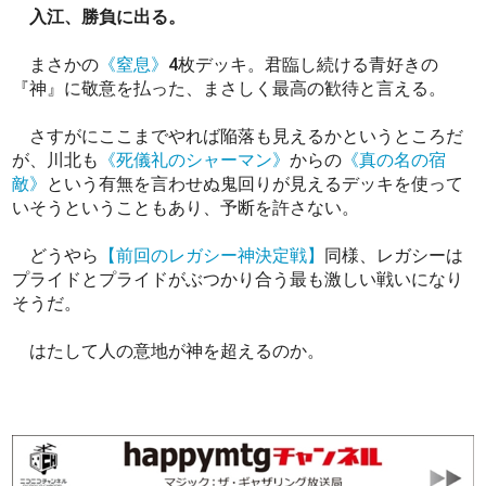
入江、勝負に出る。
まさかの
《窒息》
4枚デッキ。君臨し続ける青好きの
『神』に敬意を払った、まさしく最高の歓待と言える。
さすがにここまでやれば陥落も見えるかというところだ
が、川北も
《死儀礼のシャーマン》
からの
《真の名の宿
敵》
という有無を言わせぬ鬼回りが見えるデッキを使って
いそうということもあり、予断を許さない。
どうやら
【前回のレガシー神決定戦】
同様、レガシーは
プライドとプライドがぶつかり合う最も激しい戦いになり
そうだ。
はたして人の意地が神を超えるのか。