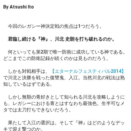
By Atsushi Ito
今回のレガシー神決定戦の焦点は1つだろう。
君臨し続ける『神』、川北 史朗を打ち破れるのか。
何といっても第2期で唯一防衛に成功している神である。
どこまでこの防衛記録が続くのかは見ものだろう。
しかも対戦相手は、
【エターナルフェスティバル2014】
で川北と決勝を戦った復讐鬼、入江。当然川北の戦法は熟
知しているはずである。
しかし無類の青好きとして知られる川北を攻略しように
も、レガシーにおける青とはすなわち最強色。生半可なメ
タでは太刀打ちできないだろう。
果たして入江の選択は。そして『神』はどのようなデッ
キで迎え撃つのか。