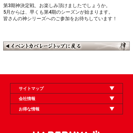
第3期神決定戦、お楽しみ頂けましたでしょうか。
5月からは、早くも第4期のシーズンが始まります。
皆さんの神シリーズへのご参加をお待ちしています！
サイトマップ
オンラインショップ
買取
記事
選手一覧
デッキ検索
デッキ構築
イベント・大会
店舗のご案内
お問い合わせ
ヘルプ
FAQ
会社情報
利用規約
スタッフ募集
特定商取引法表示
個人情報保護方針
企業情報
お得な情報
晴れる屋X
晴れる屋チャンネル
「イベント開催の手引き」請求フォーム