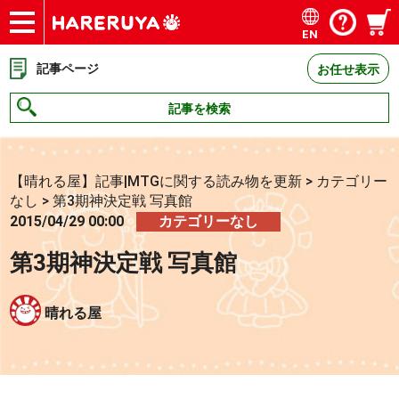
EN
ショップ
買取
記事
デッキ検索
デッキ構築
選手一覧
店舗一覧
イベント
お問い合わせ
記事ページ
お任せ表示
記事を検索
【晴れる屋】記事|MTGに関する読み物を更新
>
カテゴリー
なし
>
第3期神決定戦 写真館
2015/04/29 00:00
カテゴリーなし
第3期神決定戦 写真館
晴れる屋