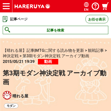
EN
ショップ
買取
記事
デッキ検索
デッキ構築
選手一覧
店舗一覧
イベント
お問い合わせ
記事ページ
お任せ表示
記事を検索
【晴れる屋】記事|MTGに関する読み物を更新
>
観戦記事
>
神決定戦
>
第3期モダン神決定戦 アーカイブ動画
2015/05/21 19:39
動画
第3期モダン神決定戦 アーカイブ動
画
晴れる屋
モダン