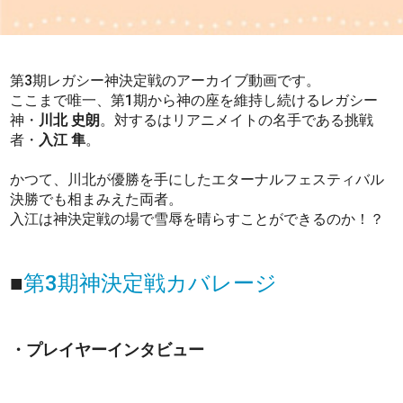
第3期レガシー神決定戦のアーカイブ動画です。
ここまで唯一、第1期から神の座を維持し続けるレガシー
神・
川北 史朗
。対するはリアニメイトの名手である挑戦
者・
入江 隼
。
かつて、川北が優勝を手にしたエターナルフェスティバル
決勝でも相まみえた両者。
入江は神決定戦の場で雪辱を晴らすことができるのか！？
■
第3期神決定戦カバレージ
・プレイヤーインタビュー