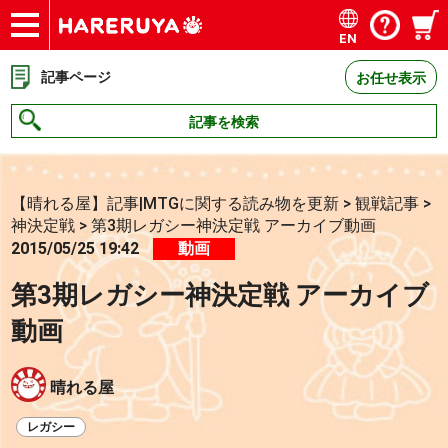
EN
ショップ
買取
記事
デッキ検索
デッキ構築
選手一覧
店舗一覧
イベント
お問い合わせ
記事ページ
お任せ表示
記事を検索
【晴れる屋】記事|MTGに関する読み物を更新
>
観戦記事
>
神決定戦
>
第3期レガシー神決定戦 アーカイブ動画
2015/05/25 19:42
動画
第3期レガシー神決定戦 アーカイブ
動画
晴れる屋
レガシー