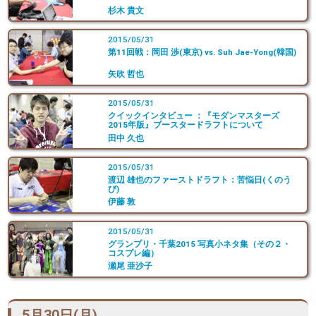
杉木 貴文
2015/05/31
第11回戦：岡田 渉(東京) vs. Suh Jae-Yong(韓国)
矢吹 哲也
2015/05/31
クイックインタビュー ：『モダンマスターズ
2015年版』ブースタードラフトについて
田中 久也
2015/05/31
渡辺 雄也のファーストドラフト：苦悩日(くのう
び)
伊藤 敦
2015/05/31
グランプリ・千葉2015 写真小ネタ集（その２・
コスプレ編）
瀬尾 亜沙子
5月30日(月)