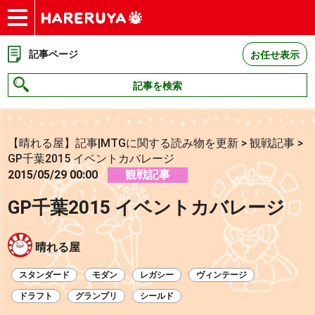
ショップ
買取
記事
デッキ検索
デッキ構築
選手一覧
店舗一覧
イベント
お問い合わせ
記事ページ
お任せ表示
記事を検索
【晴れる屋】記事|MTGに関する読み物を更新
>
観戦記事
>
GP千葉2015 イベントカバレージ
2015/05/29 00:00
観戦記事
GP千葉2015 イベントカバレージ
晴れる屋
スタンダード
モダン
レガシー
ヴィンテージ
ドラフト
グランプリ
シールド