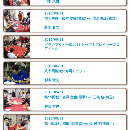
田中 久也
2015/05/31
準々決勝：松本 友樹(東京) vs. 清水 亮太(東京)
杉木 貴文
2015/05/31
グランプリ・千葉2015 トップ８プレイヤープロ
フィール
2015/05/31
八十岡翔太の寿司ドラフト
杉木 貴文
2015/05/31
第15回戦：岩澤 文也(岩手) vs. 三島 航(埼玉)
矢吹 哲也
2015/05/31
第14回戦：岡田 渉(東京) vs. 金 民守(神奈川)