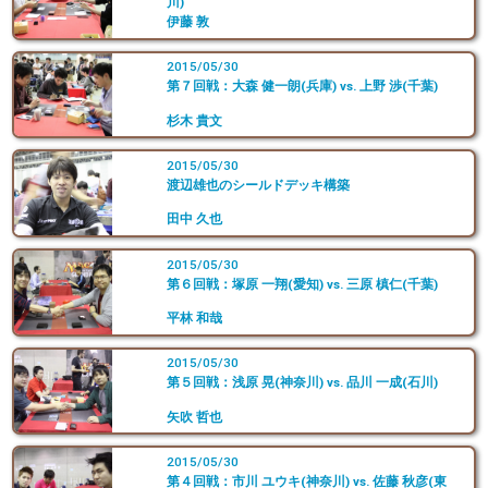
川)
伊藤 敦
2015/05/30
第７回戦：大森 健一朗(兵庫) vs. 上野 渉(千葉)
杉木 貴文
2015/05/30
渡辺雄也のシールドデッキ構築
田中 久也
2015/05/30
第６回戦：塚原 一翔(愛知) vs. 三原 槙仁(千葉)
平林 和哉
2015/05/30
第５回戦：浅原 晃(神奈川) vs. 品川 一成(石川)
矢吹 哲也
2015/05/30
第４回戦：市川 ユウキ(神奈川) vs. 佐藤 秋彦(東