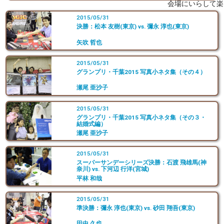
会場にいらして楽
2015/05/31
決勝：松本 友樹(東京) vs. 彌永 淳也(東京)
矢吹 哲也
2015/05/31
グランプリ・千葉2015 写真小ネタ集（その４）
瀬尾 亜沙子
2015/05/31
グランプリ・千葉2015 写真小ネタ集（その３・
結婚式編）
瀬尾 亜沙子
2015/05/31
スーパーサンデーシリーズ決勝：石渡 飛雄馬(神
奈川) vs. 下河辺 行洋(宮城)
平林 和哉
2015/05/31
準決勝：彌永 淳也(東京) vs. 砂田 翔吾(東京)
田中 久也