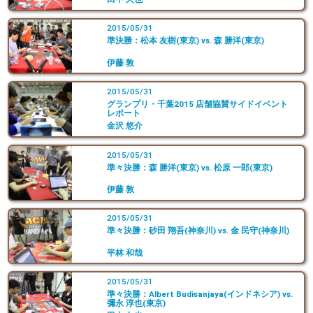
2015/05/31
準決勝：松本 友樹(東京) vs. 森 勝洋(東京)
伊藤 敦
2015/05/31
グランプリ・千葉2015 店舗協賛サイドイベント
レポート
金沢 悠介
2015/05/31
準々決勝：森 勝洋(東京) vs. 松原 一郎(東京)
伊藤 敦
2015/05/31
準々決勝：砂田 翔吾(神奈川) vs. 金 民守(神奈川)
平林 和哉
2015/05/31
準々決勝：Albert Budisanjaya(インドネシア) vs.
彌永 淳也(東京)