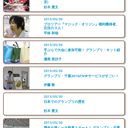
京)
杉木 貴文
2015/05/30
プロツアー『マジック・オリジン』権利獲得者、
注目の３人！
平林 和哉
2015/05/30
手ぶらで大会に参加可能！ グランプリ・キット紹
介
瀬尾 亜沙子
2015/05/30
グランプリ・千葉2015のVIPサービスがすごい！
伊藤 敦
2015/05/30
日本でのグランプリの歴史
杉木 貴文
2015/05/30
歴史を築く一大祭典スタート！ グランプリ・千葉