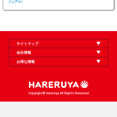
ジュアル）
サイトマップ
オンラインショップ
買取
記事
選手一覧
デッキ検索
デッキ構築
イベント・大会
店舗のご案内
お問い合わせ
ヘルプ
FAQ
会社情報
利用規約
スタッフ募集
特定商取引法表示
個人情報保護方針
企業情報
お得な情報
晴れる屋X
晴れる屋チャンネル
「イベント開催の手引き」請求フォーム
Copyright© Hareruya All Rights Reserved