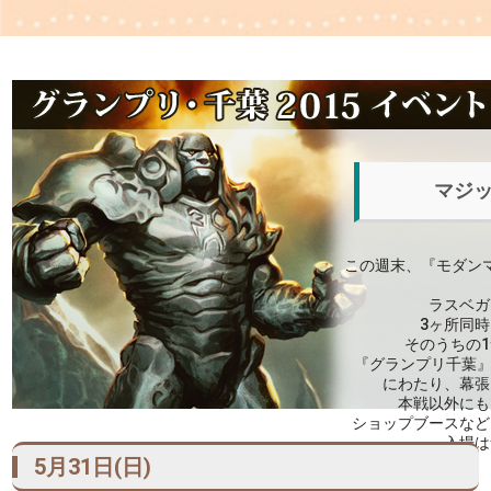
マジ
この週末、『モダンマ
ラスベガ
3ヶ所同
そのうちの
『グランプリ千葉』は
にわたり、幕張
本戦以外にも
ショップブースなど
入場は
5月31日(日)