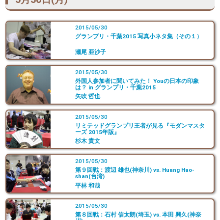
2015/05/30
グランプリ・千葉2015 写真小ネタ集（その１）
瀬尾 亜沙子
2015/05/30
外国人参加者に聞いてみた！ Youの日本の印象
は？ in グランプリ・千葉2015
矢吹 哲也
2015/05/30
リミテッドグランプリ王者が見る『モダンマスタ
ーズ 2015年版』
杉木 貴文
2015/05/30
第９回戦：渡辺 雄也(神奈川) vs. Huang Hao-
shan(台湾)
平林 和哉
2015/05/30
第８回戦：石村 信太朗(埼玉) vs. 本田 興久(神奈