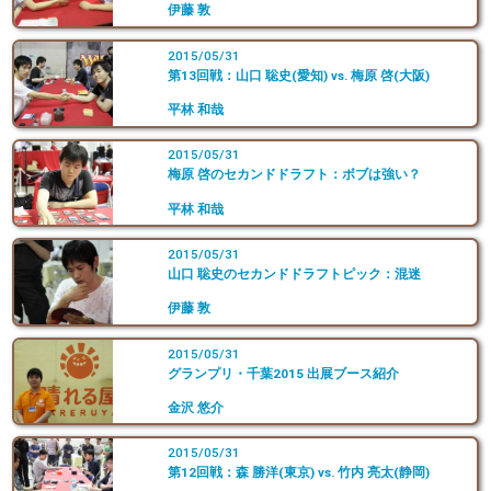
伊藤 敦
2015/05/31
第13回戦：山口 聡史(愛知) vs. 梅原 啓(大阪)
平林 和哉
2015/05/31
梅原 啓のセカンドドラフト：ボブは強い？
平林 和哉
2015/05/31
山口 聡史のセカンドドラフトピック：混迷
伊藤 敦
2015/05/31
グランプリ・千葉2015 出展ブース紹介
金沢 悠介
2015/05/31
第12回戦：森 勝洋(東京) vs. 竹内 亮太(静岡)