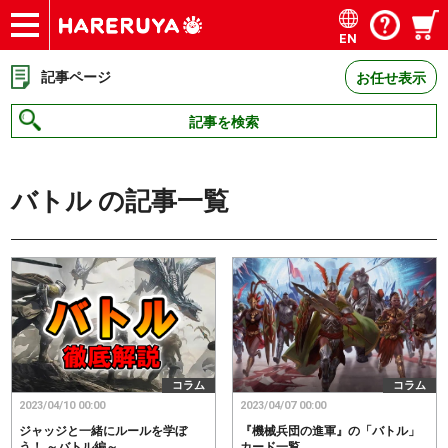
EN
ショップ
買取
記事
デッキ検索
デッキ構築
選手一覧
店舗一覧
イベント
お問い合わせ
記事ページ
お任せ表示
記事を検索
バトル
の記事一覧
コラム
コラム
2023/04/10 00:00
2023/04/07 00:00
ジャッジと一緒にルールを学ぼ
『機械兵団の進軍』の「バトル」
う！ ～バトル編～
カード一覧