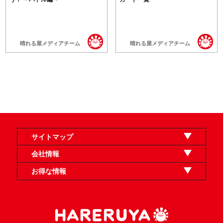
晴れる屋メディアチーム
晴れる屋メディアチーム
サイトマップ
オンラインショップ
買取
記事
選手一覧
デッキ検索
デッキ構築
イベント・大会
店舗のご案内
お問い合わせ
ヘルプ
FAQ
会社情報
利用規約
スタッフ募集
特定商取引法表示
個人情報保護方針
企業情報
お得な情報
晴れる屋X
晴れる屋チャンネル
「イベント開催の手引き」請求フォーム