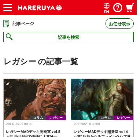
EN
ショップ
買取
記事
デッキ検索
デッキ構築
選手一覧
店舗一覧
イベント
お問い合わせ
記事ページ
お任せ表示
記事を検索
レガシー
の記事一覧
コラム
レガシー
コラム
レガシー
2011/06/01 00:00
2011/05/18 00:00
レガシーMADデッキ開発室 vol.5
レガシーMADデッキ開発室 vol.4
～井川が山田で愉快に大冒険～
～第1回新たなるファイレクシア選