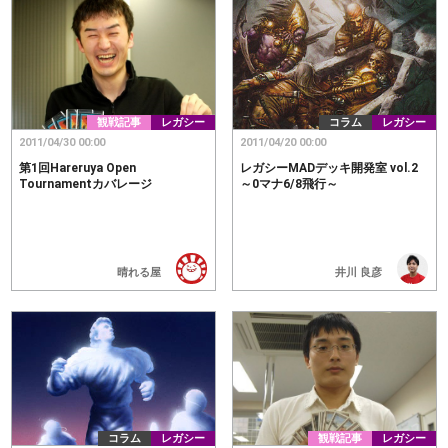
観戦記事
レガシー
コラム
レガシー
2011/04/30 00:00
2011/04/20 00:00
第1回Hareruya Open
レガシーMADデッキ開発室 vol.2
Tournamentカバレージ
～0マナ6/8飛行～
晴れる屋
井川 良彦
コラム
レガシー
観戦記事
レガシー