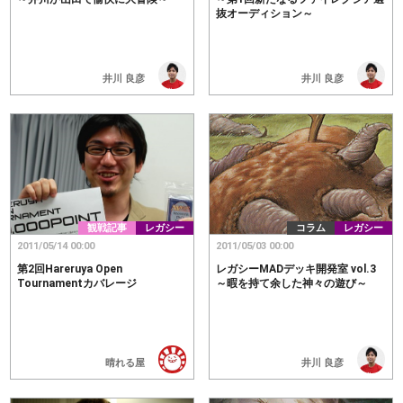
抜オーディション～
井川 良彦
井川 良彦
観戦記事
レガシー
コラム
レガシー
2011/05/14 00:00
2011/05/03 00:00
第2回Hareruya Open
レガシーMADデッキ開発室 vol.3
Tournamentカバレージ
～暇を持て余した神々の遊び～
晴れる屋
井川 良彦