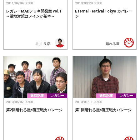
2011/04/04 00:00
2010/09/20 00:00
レガシーMADデッキ開発室 vol.1
Eternal Festival Tokyo カバレー
～墓地対策はメインが基本～
ジ
井川 良彦
晴れる屋
観戦記事
レガシー
観戦記事
レガシー
2010/05/02 00:00
2010/01/11 00:00
第2回晴れる屋×龍王戦カバレージ
第1回晴れる屋×龍王戦カバレージ