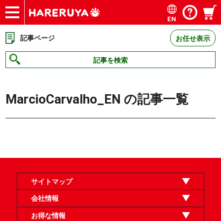
EN
ショップ
買取
記事
デッキ検索
デッキ構築
選手一覧
店舗一覧
イベント
お問い合わせ
記事ページ
お任せ表示
記事を検索
MarcioCarvalho_EN
の記事一覧
サイトマップ
オンラインショップ
買取
記事
選手一覧
デッキ検索
デッキ構築
イベント・大会
店舗のご案内
お問い合わせ
ヘルプ
FAQ
会社情報
利用規約
スタッフ募集
特定商取引法表示
個人情報保護方針
企業情報
お得な情報