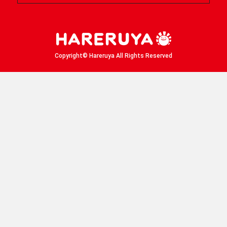
晴れる屋X
晴れる屋チャンネル
「イベント開催の手引き」請求フォーム
Copyright© Hareruya All Rights Reserved