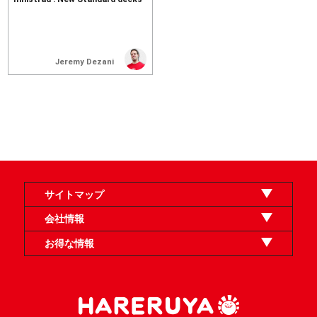
Jeremy Dezani
サイトマップ
オンラインショップ
買取
記事
選手一覧
デッキ検索
デッキ構築
イベント・大会
店舗のご案内
お問い合わせ
ヘルプ
FAQ
会社情報
利用規約
スタッフ募集
特定商取引法表示
個人情報保護方針
企業情報
お得な情報
晴れる屋X
晴れる屋チャンネル
「イベント開催の手引き」請求フォーム