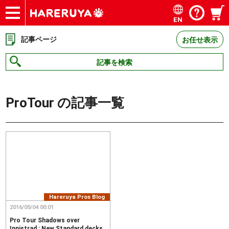
EN
ショップ
買取
記事
デッキ検索
デッキ構築
選手一覧
店舗一覧
イベント
お問い合わせ
記事ページ
お任せ表示
記事を検索
ProTour
の記事一覧
Hareruya Pros Blog
2016/05/04 00:01
Pro Tour Shadows over
Innistrad : New Standard decks