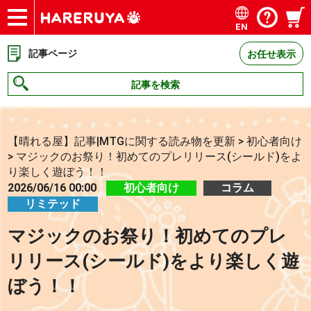
EN
ショップ
買取
記事
デッキ検索
デッキ構築
選手一覧
店舗一覧
イベント
お問い合わせ
記事ページ
お任せ表示
記事を検索
【晴れる屋】記事|MTGに関する読み物を更新
>
初心者向け
>
マジックのお祭り！初めてのプレリリース(シールド)をよ
り楽しく遊ぼう！！
2026/06/16 00:00
初心者向け
コラム
リミテッド
マジックのお祭り！初めてのプレ
リリース(シールド)をより楽しく遊
ぼう！！