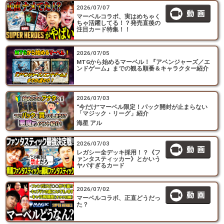
2026/07/07
マーベルコラボ、実はめちゃく
ちゃ活躍してる！？発売直後の
注目カード特集！！
2026/07/05
MTGから始めるマーベル！『アベンジャーズ／エ
ンドゲーム』までの観る順番＆キャラクター紹介
2026/07/03
“今だけ”マーベル限定！パック開封が止まらない
「マジック・リーグ」紹介
海星 アル
2026/07/03
レガシー全デッキ採用！？《フ
ァンタスティッカー》とかいう
ヤバすぎるカード
2026/07/02
マーベルコラボ、正直どうだっ
た？