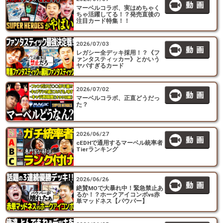
マーベルコラボ、実はめちゃく
ちゃ活躍してる！？発売直後の
注目カード特集！！
2026/07/03
レガシー全デッキ採用！？《フ
ァンタスティッカー》とかいう
ヤバすぎるカード
2026/07/02
マーベルコラボ、正直どうだっ
た？
2026/06/27
cEDHで通用するマーベル統率者
Tierランキング
2026/06/26
絶賛MOで大暴れ中！緊急禁止あ
るか！？ホークアイコンボvs赤
単マッドネス【パウパー】