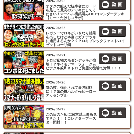
2026/06/25
オタクの組んだ統率者にカード
を足して最高のデッキにしてく
ださい！マーベル構築済みEDHコマンダーデッキ
【ミートたけしコラボ】
2026/06/23
レガシーでロキがいきなり結果
を出したけど本当にガチデッキ
に通用するんか？？？ロキブレックファストvsイ
ゼットコーリ鋼
2026/06/21
トロピ私物のモダンデッキが崩
壊！？ネイモアマーフォークvs
ピナクル親和＆トロピ御霊の復讐で対戦！！！！
2026/06/20
気の技、強化されて最強戦略
に！？気の技ハルクvsヒーロー
アッセンブル
2026/06/19
この日のために30本以上映画見
てきた！！！コレクターブース
ター開封！！