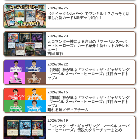
2026/06/25
《クイックシルバー》でワンキル！？さっそく活
躍した新カード&新デッキ紹介！
2026/06/23
元コマンダー神による注目の『マーベル スーパ
ー・ヒーローズ』カード紹介！新セットガチレビ
ュー！
吉田 敏行
2026/06/22
【後編】神が選ぶ『マジック：ザ・ギャザリング
| マーベル スーパー・ヒーローズ』注目カードト
ップ3！
2026/06/15
【前編】神が選ぶ『マジック：ザ・ギャザリング
| マーベル スーパー・ヒーローズ』注目カードト
ップ3！
晴れる屋メディアチーム
2026/06/19
『マジック：ザ・ギャザリング | マーベル スーパ
ー・ヒーローズ』伝説のクリーチャーまとめ