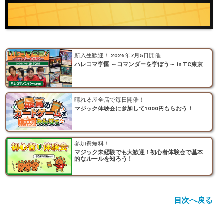
新入生歓迎！ 2026年7月5日開催
ハレコマ学園 ～コマンダーを学ぼう～ in TC東京
晴れる屋全店で毎日開催！
マジック体験会に参加して1000円もらおう！
参加費無料！
マジック未経験でも大歓迎！初心者体験会で基本
的なルールを知ろう！
目次へ戻る