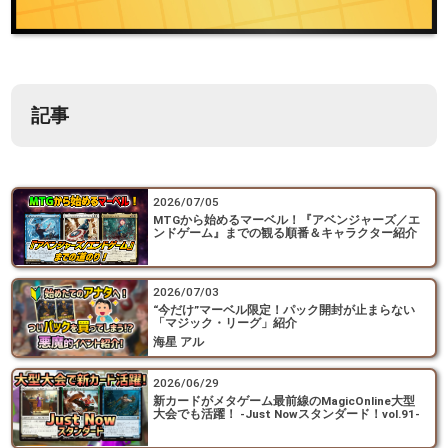
記事
2026/07/05
MTGから始めるマーベル！『アベンジャーズ／エ
ンドゲーム』までの観る順番＆キャラクター紹介
2026/07/03
“今だけ”マーベル限定！パック開封が止まらない
「マジック・リーグ」紹介
海星 アル
2026/06/29
新カードがメタゲーム最前線のMagicOnline大型
大会でも活躍！ -Just Nowスタンダード！vol.91-