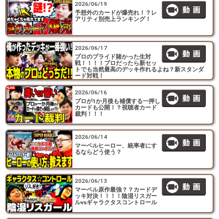
2026/06/19
予想外のカードが爆売れ！？レ
アリティ別売上ランキング！
2026/06/17
プロのプライド賭かった生対
戦！！！！プロだったら新セッ
トでも当然最高のデッキ作れるよね？新スタンダ
ード対戦！
2026/06/16
プロが1か月後も補償する一押し
カードも公開！？視聴者カード
裁判！！！
2026/06/14
マーベルヒーロー、統率者にす
るならどう使う？
2026/06/13
マーベル原作最強？？カードデ
ッキ対決！！！！陰湿リスガー
ルvsギャラクタスコントロール