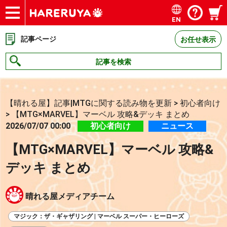
EN
ショップ
買取
記事
デッキ検索
デッキ構築
選手一覧
店舗一覧
イベント
お問い合わせ
記事ページ
お任せ表示
記事を検索
【晴れる屋】記事|MTGに関する読み物を更新
>
初心者向け
>
【MTG×MARVEL】マーベル 攻略&デッキ まとめ
2026/07/07 00:00
初心者向け
ニュース
【MTG×MARVEL】マーベル 攻略&
デッキ まとめ
晴れる屋メディアチーム
マジック：ザ・ギャザリング | マーベル スーパー・ヒーローズ