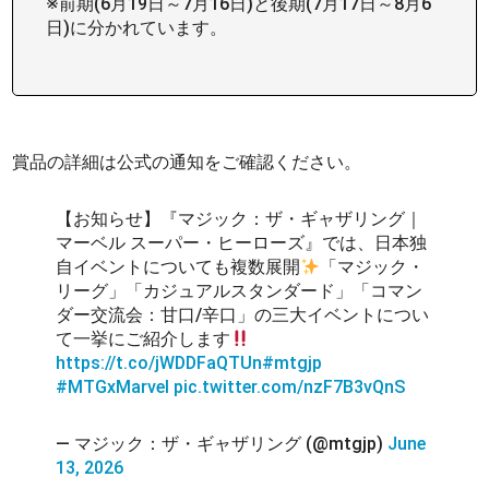
※前期(6月19日～7月16日)と後期(7月17日～8月6
日)に分かれています。
賞品の詳細は公式の通知をご確認ください。
【お知らせ】『マジック：ザ・ギャザリング｜
マーベル スーパー・ヒーローズ』では、日本独
自イベントについても複数展開
「マジック・
リーグ」「カジュアルスタンダード」「コマン
ダー交流会：甘口/辛口」の三大イベントについ
て一挙にご紹介します
https://t.co/jWDDFaQTUn
#mtgjp
#MTGxMarvel
pic.twitter.com/nzF7B3vQnS
— マジック：ザ・ギャザリング (@mtgjp)
June
13, 2026