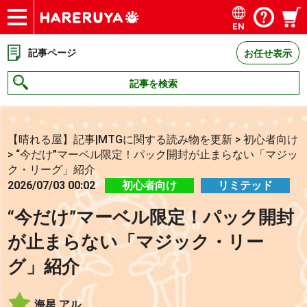
EN
ショップ
買取
記事
デッキ検索
デッキ構築
選手一覧
店舗一覧
イベント
お問い合わせ
記事ページ
お任せ表示
記事を検索
【晴れる屋】記事|MTGに関する読み物を更新
>
初心者向け
>
“今だけ”マーベル限定！パック開封が止まらない「マジッ
ク・リーグ」紹介
2026/07/03 00:02
初心者向け
リミテッド
“今だけ”マーベル限定！パック開封
が止まらない「マジック・リー
グ」紹介
海星 アル