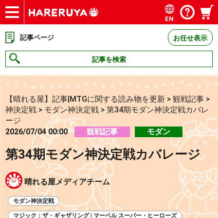
EN
ショップ
買取
記事
デッキ検索
デッキ構築
選手一覧
店舗一覧
イベント
お問い合わせ
記事ページ
お任せ表示
記事を検索
【晴れる屋】記事|MTGに関する読み物を更新
>
観戦記事
>
神決定戦
>
モダン神決定戦
>
第34期モダン神決定戦カバレ
ージ
2026/07/04 00:00
観戦記事
モダン
第34期モダン神決定戦カバレージ
晴れる屋メディアチーム
モダン神決定戦
マジック：ザ・ギャザリング | マーベル スーパー・ヒーローズ