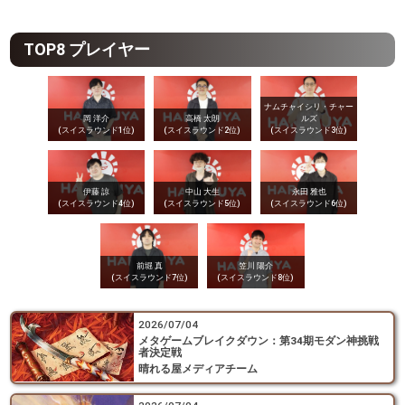
TOP8 プレイヤー
ナムチャイシリ・チャー
岡 洋介
高橋 太朗
ルズ
(スイスラウンド1位)
(スイスラウンド2位)
(スイスラウンド3位)
伊藤 諒
中山 大生
永田 雅也
(スイスラウンド4位)
(スイスラウンド5位)
(スイスラウンド6位)
前堀 真
笠川 陽介
(スイスラウンド7位)
(スイスラウンド8位)
2026/07/04
メタゲームブレイクダウン：第34期モダン神挑戦
者決定戦
晴れる屋メディアチーム