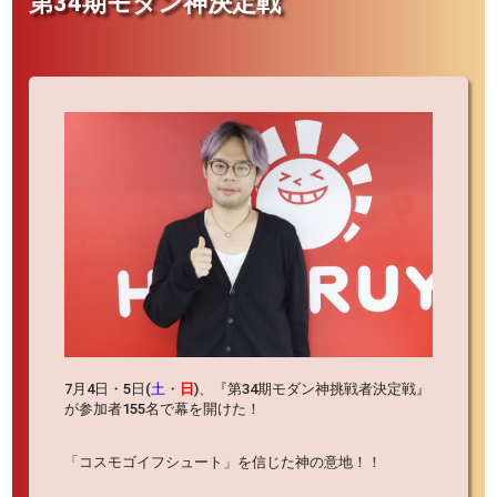
第34期モダン神決定戦
7月4日・5日(
土
・
日
)、『第34期モダン神挑戦者決定戦』
が参加者155名で幕を開けた！
「コスモゴイフシュート」を信じた神の意地！！