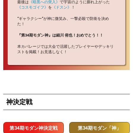
最後は
《暗黒への突入》
で宇宙のように膨れ上がった
《コスモゴイフ》
を
《ドスン》
！
“ギャラクシー”が神に微笑み、一撃必殺で防衛を決め
た！
『第34期モダン神』は細川 侑也！おめでとう！！
本カバレージでは大会で活躍したプレイヤーやデッキリ
ストを掲載！お見逃しなく！
神決定戦
第34期モダン神決定戦
第34期モダン「神」