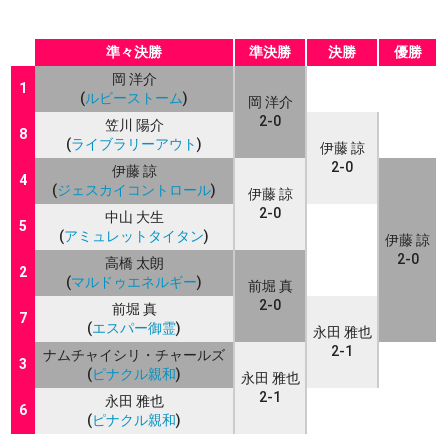
準々決勝
準決勝
決勝
優勝
岡 洋介
1
(
ルビーストーム
)
岡 洋介
2-0
笠川 陽介
8
(
ライブラリーアウト
)
伊藤 諒
2-0
伊藤 諒
4
(
ジェスカイコントロール
)
伊藤 諒
2-0
中山 大生
5
(
アミュレットタイタン
)
伊藤 諒
2-0
高橋 太朗
2
(
マルドゥエネルギー
)
前堀 真
2-0
前堀 真
7
(
エスパー御霊
)
永田 雅也
2-1
ナムチャイシリ・チャールズ
3
(
ピナクル親和
)
永田 雅也
2-1
永田 雅也
6
(
ピナクル親和
)