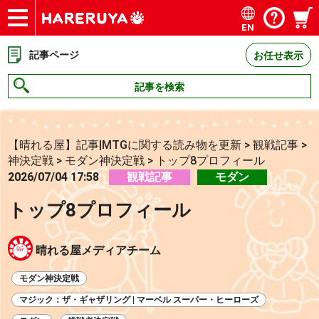
EN
ショップ
買取
記事
デッキ検索
デッキ構築
選手一覧
店舗一覧
イベント
お問い合わせ
記事ページ
お任せ表示
記事を検索
【晴れる屋】記事|MTGに関する読み物を更新
>
観戦記事
>
神決定戦
>
モダン神決定戦
>
トップ8プロフィール
2026/07/04 17:58
観戦記事
モダン
トップ8プロフィール
晴れる屋メディアチーム
モダン神決定戦
マジック：ザ・ギャザリング | マーベル スーパー・ヒーローズ