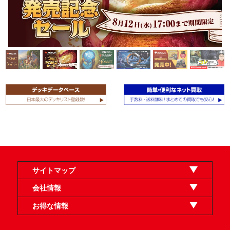
サイトマップ
オンラインショップ
買取
記事
選手一覧
デッキ検索
デッキ構築
イベント・大会
店舗のご案内
お問い合わせ
ヘルプ
FAQ
会社情報
利用規約
スタッフ募集
特定商取引法表示
個人情報保護方針
企業情報
お得な情報
晴れる屋X
晴れる屋チャンネル
「イベント開催の手引き」請求フォーム