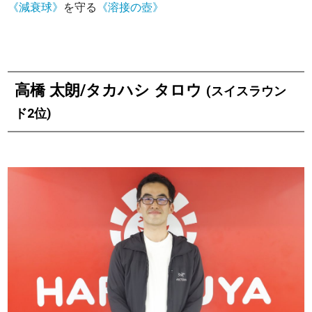
《減衰球》
を守る
《溶接の壺》
高橋 太朗/タカハシ タロウ
(スイスラウン
ド2位)