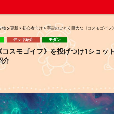
み物を更新
>
初心者向け
>
宇宙のごとく巨大な《コスモゴイフ
デッキ紹介
モダン
《コスモゴイフ》を投げつけ1ショッ
紹介