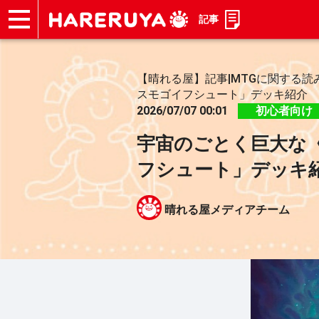
記事
ショップ
買取
記事
デッキ検索
デッキ構築
選手一覧
店舗一覧
イベント
お問い合わせ
【晴れる屋】記事|MTGに関する読
スモゴイフシュート」デッキ紹介
2026/07/07 00:01
初心者向け
宇宙のごとく巨大な
フシュート」デッキ
晴れる屋メディアチーム