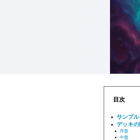
目次
サンプル
デッキの
序盤
中盤