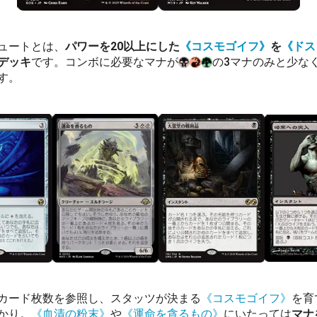
ュートとは、
パワーを20以上にした
《コスモゴイフ》
を
《ドス
デッキ
です。コンボに必要なマナが
の3マナのみと少な
す。
カード枚数を参照し、スタッツが決まる
《コスモゴイフ》
を育
かり。
《血清の粉末》
や
《運命を貪るもの》
にいたっては
マナ