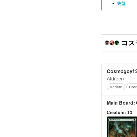
終盤
コス