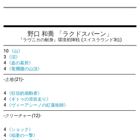
野口 和喬
「ラクドスバーン」
『ラヴニカの献身』環境初陣戦
(スイスラウンド3位)
10
《山》
3
《沼》
4
《血の墓所》
4
《竜髑髏の山頂》
-土地 (21)-
4
《狂信的扇動者》
4
《ギトゥの溶岩走り》
4
《ヴィーアシーノの紅蓮術師》
-クリーチャー (12)-
4
《ショック》
4
《稲妻の一撃》