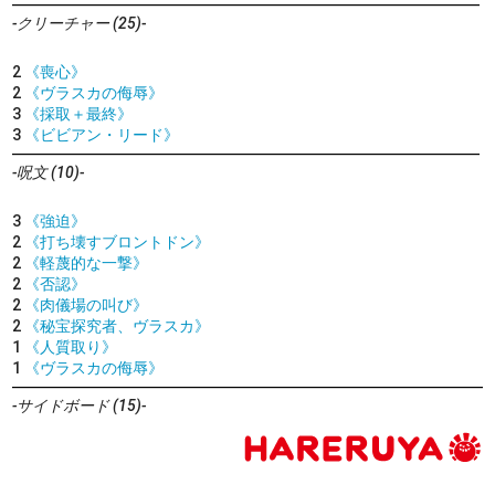
-クリーチャー (25)-
2
《喪心》
2
《ヴラスカの侮辱》
3
《採取＋最終》
3
《ビビアン・リード》
-呪文 (10)-
3
《強迫》
2
《打ち壊すブロントドン》
2
《軽蔑的な一撃》
2
《否認》
2
《肉儀場の叫び》
2
《秘宝探究者、ヴラスカ》
1
《人質取り》
1
《ヴラスカの侮辱》
-サイドボード (15)-