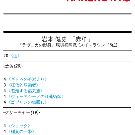
岩本 健史
「赤単」
『ラヴニカの献身』環境初陣戦
(スイスラウンド5位)
20
《山》
-土地 (20)-
4
《ギトゥの溶岩走り》
3
《狂信的扇動者》
4
《遁走する蒸気族》
4
《ヴィーアシーノの紅蓮術師》
4
《ゴブリンの鎖回し》
-クリーチャー (19)-
4
《ショック》
4
《稲妻の一撃》