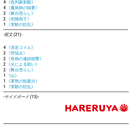
4
《批判家刺殺》
4
《魔術師の稲妻》
2
《舞台照らし》
2
《危険因子》
1
《実験の狂乱》
-呪文 (21)-
4
《溶岩コイル》
2
《苦悩火》
2
《焦熱の連続砲撃》
2
《火による戦い》
2
《舞台照らし》
1
《山》
1
《軍勢の戦親分》
1
《実験の狂乱》
-サイドボード (15)-