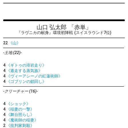
山口 弘太郎
「赤単」
『ラヴニカの献身』環境初陣戦
(スイスラウンド7位)
22
《山》
-土地 (22)-
4
《ギトゥの溶岩走り》
4
《遁走する蒸気族》
4
《ヴィーアシーノの紅蓮術師》
4
《ゴブリンの鎖回し》
-クリーチャー (16)-
4
《ショック》
4
《稲妻の一撃》
4
《舞台照らし》
4
《魔術師の稲妻》
2
《批判家刺殺》