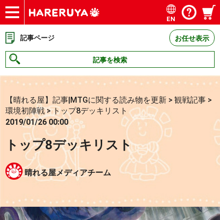
EN
ショップ
買取
記事
デッキ検索
デッキ構築
選手一覧
店舗一覧
イベント
お問い合わせ
記事ページ
お任せ表示
記事を検索
【晴れる屋】記事|MTGに関する読み物を更新
>
観戦記事
>
環境初陣戦
>
トップ8デッキリスト
2019/01/26 00:00
トップ8デッキリスト
晴れる屋メディアチーム