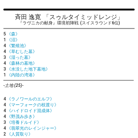
斉田 逸寛
「スゥルタイミッドレンジ」
『ラヴニカの献身』環境初陣戦
(スイスラウンド6位)
5
《森》
1
《沼》
4
《繁殖池》
4
《草むした墓》
3
《湿った墓》
4
《森林の墓地》
3
《水没した地下墓地》
1
《内陸の湾港》
-土地 (25)-
4
《ラノワールのエルフ》
4
《マーフォークの枝渡り》
4
《ハイドロイド混成体》
4
《野茂み歩き》
3
《培養ドルイド》
4
《翡翠光のレインジャー》
2
《人質取り》