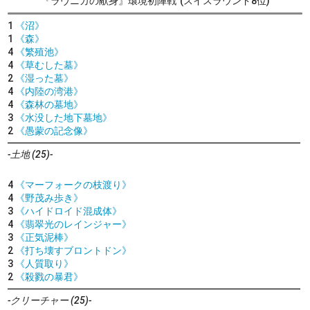
『ラヴニカの献身』環境初陣戦
(スイスラウンド8位)
1
《沼》
1
《森》
4
《繁殖池》
4
《草むした墓》
2
《湿った墓》
4
《内陸の湾港》
4
《森林の墓地》
3
《水没した地下墓地》
2
《愚蒙の記念像》
-土地 (25)-
4
《マーフォークの枝渡り》
4
《野茂み歩き》
3
《ハイドロイド混成体》
4
《翡翠光のレインジャー》
3
《正気泥棒》
2
《打ち壊すブロントドン》
3
《人質取り》
2
《殺戮の暴君》
-クリーチャー (25)-