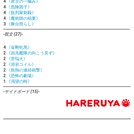
4
《君主の一噛み》
4
《危険因子》
4
《批判家刺殺》
4
《魔術師の稲妻》
3
《舞台照らし》
-呪文 (27)-
4
《金剛牝馬》
2
《凶兆艦隊の向こう見ず》
2
《苦悩火》
2
《溶岩コイル》
2
《焦熱の連続砲撃》
2
《恐怖の劇場》
1
《渇望の時》
-サイドボード (15)-