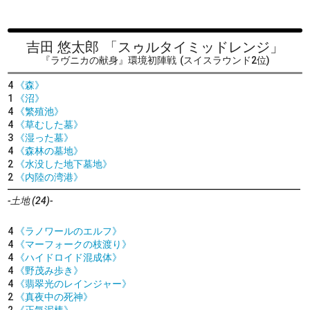
吉田 悠太郎
「スゥルタイミッドレンジ」
『ラヴニカの献身』環境初陣戦
(スイスラウンド2位)
4
《森》
1
《沼》
4
《繁殖池》
4
《草むした墓》
3
《湿った墓》
4
《森林の墓地》
2
《水没した地下墓地》
2
《内陸の湾港》
-土地 (24)-
4
《ラノワールのエルフ》
4
《マーフォークの枝渡り》
4
《ハイドロイド混成体》
4
《野茂み歩き》
4
《翡翠光のレインジャー》
2
《真夜中の死神》