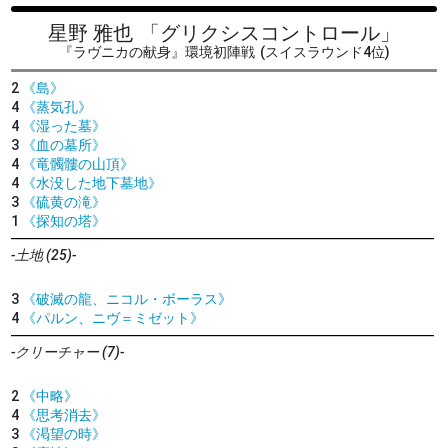
星野 雅也
「グリクシスコントロール」
『ラヴニカの献身』環境初陣戦
(スイスラウンド4位)
2
《島》
4
《蒸気孔》
4
《湿った墓》
3
《血の墓所》
4
《竜髑髏の山頂》
4
《水没した地下墓地》
3
《硫黄の滝》
1
《探知の塔》
-土地 (25)-
3
《破滅の龍、ニコル・ボーラス》
4
《パルン、ニヴ＝ミゼット》
-クリーチャー (7)-
2
《中略》
4
《思考消去》
3
《渇望の時》