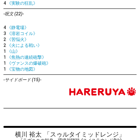
4
《実験の狂乱》
-呪文 (22)-
4
《静電場》
3
《溶岩コイル》
2
《苦悩火》
2
《火による戦い》
1
《山》
1
《焦熱の連続砲撃》
1
《ヴァンスの爆破砲》
1
《宝物の地図》
-サイドボード (15)-
横川 裕太
「スゥルタイミッドレンジ」