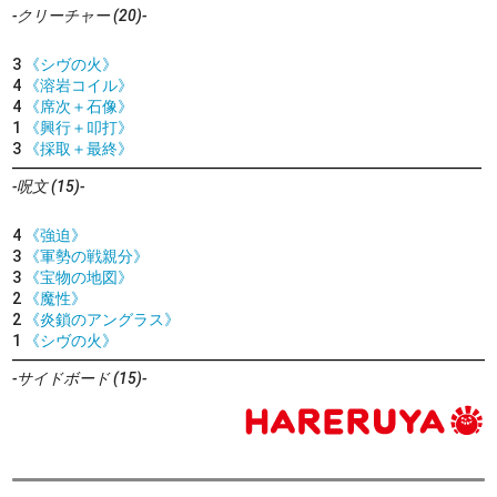
-クリーチャー (20)-
3
《シヴの火》
4
《溶岩コイル》
4
《席次＋石像》
1
《興行＋叩打》
3
《採取＋最終》
-呪文 (15)-
4
《強迫》
3
《軍勢の戦親分》
3
《宝物の地図》
2
《魔性》
2
《炎鎖のアングラス》
1
《シヴの火》
-サイドボード (15)-