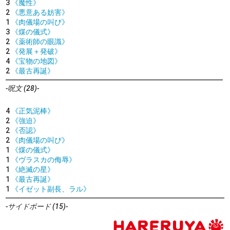
3
《魔性》
2
《悪意ある妨害》
1
《肉儀場の叫び》
3
《煤の儀式》
2
《薬術師の眼識》
2
《発展＋発破》
4
《宝物の地図》
2
《最古再誕》
-呪文 (28)-
4
《正気泥棒》
2
《強迫》
2
《否認》
2
《肉儀場の叫び》
1
《煤の儀式》
1
《ヴラスカの侮辱》
1
《絶滅の星》
1
《最古再誕》
1
《イゼット副長、ラル》
-サイドボード (15)-