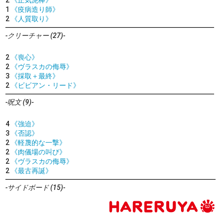
2
《正気泥棒》
1
《疫病造り師》
2
《人質取り》
-クリーチャー (27)-
2
《喪心》
2
《ヴラスカの侮辱》
3
《採取＋最終》
2
《ビビアン・リード》
-呪文 (9)-
4
《強迫》
3
《否認》
2
《軽蔑的な一撃》
2
《肉儀場の叫び》
2
《ヴラスカの侮辱》
2
《最古再誕》
-サイドボード (15)-