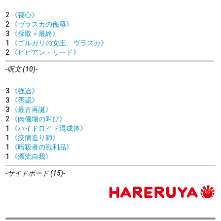
2
《喪心》
2
《ヴラスカの侮辱》
3
《採取＋最終》
1
《ゴルガリの女王、ヴラスカ》
2
《ビビアン・リード》
-呪文 (10)-
3
《強迫》
3
《否認》
3
《最古再誕》
2
《肉儀場の叫び》
1
《ハイドロイド混成体》
1
《疫病造り師》
1
《暗殺者の戦利品》
1
《漂流自我》
-サイドボード (15)-