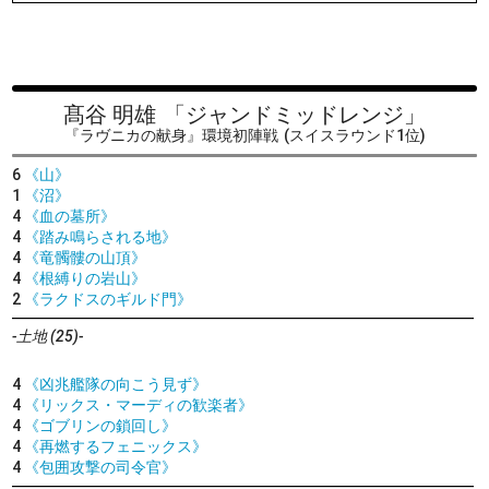
髙谷 明雄
「ジャンドミッドレンジ」
『ラヴニカの献身』環境初陣戦
(スイスラウンド1位)
6
《山》
1
《沼》
4
《血の墓所》
4
《踏み鳴らされる地》
4
《竜髑髏の山頂》
4
《根縛りの岩山》
2
《ラクドスのギルド門》
-土地 (25)-
4
《凶兆艦隊の向こう見ず》
4
《リックス・マーディの歓楽者》
4
《ゴブリンの鎖回し》
4
《再燃するフェニックス》
4
《包囲攻撃の司令官》