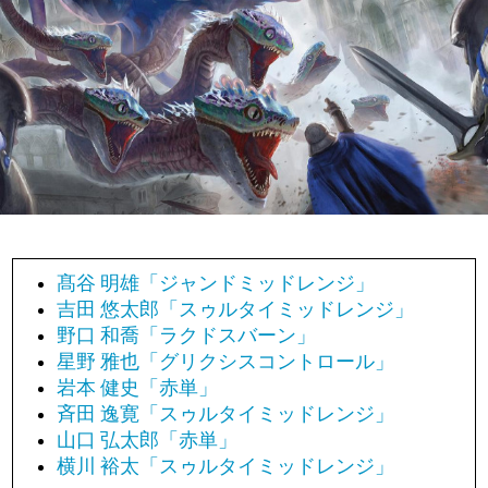
髙谷 明雄「ジャンドミッドレンジ」
吉田 悠太郎「スゥルタイミッドレンジ」
野口 和喬「ラクドスバーン」
星野 雅也「グリクシスコントロール」
岩本 健史「赤単」
斉田 逸寛「スゥルタイミッドレンジ」
山口 弘太郎「赤単」
横川 裕太「スゥルタイミッドレンジ」