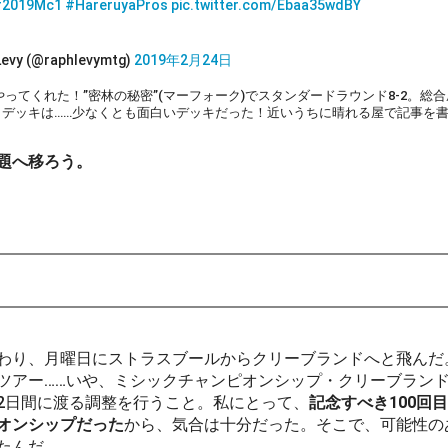
#2019Mc1
#HareruyaPros
pic.twitter.com/Ebaa35wdBY
Levy (@raphlevymtg)
2019年2月24日
ってくれた！”密林の秘密”(マーフォーク)でスタンダードラウンド8-2。総合成
。デッキは……少なくとも面白いデッキだった！近いうちに晴れる屋で記事を
題へ移ろう。
わり、月曜日にストラスブールからクリーブランドへと飛んだ
ツアー……いや、ミシックチャンピオンシップ・クリーブランド2
2日間に渡る調整を行うこと。私にとって、
記念すべき100回
オンシップだった
から、気合は十分だった。そこで、可能性の
たんだ。