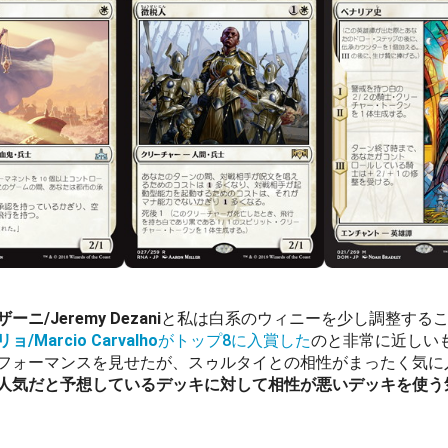
/Jeremy Dezani
と私は白系のウィニーを少し調整する
Marcio Carvalho
がトップ8に入賞した
のと非常に近しい
フォーマンスを見せたが、スゥルタイとの相性がまったく気に
人気だと予想しているデッキに対して相性が悪いデッキを使う