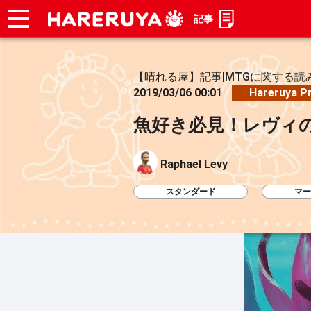
記事
ショップ
買取
記事
デッキ検索
デッキ構築
選手一覧
店舗一覧
イベント
お問い合わせ
【晴れる屋】記事|MTGに関する読
2019/03/06 00:01
Hareruya P
魚好き必見！レヴィ
Raphael Levy
スタンダード
マー