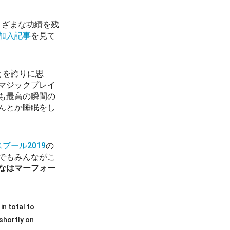
まざまな功績を残
加入記事
を見て
ことを誇りに思
マジックプレイ
も最高の瞬間の
んとか睡眠をし
ブール2019
の
でもみんながこ
なはマーフォー
n total to
 shortly on