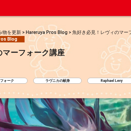
み物を更新
>
Hareruya Pros Blog
>
魚好き必見！レヴィのマー
ros Blog
のマーフォーク講座
フォーク
ラヴニカの献身
Raphael Levy