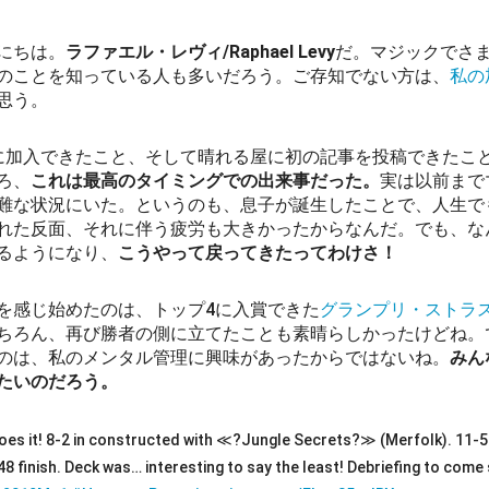
にちは。
ラファエル・レヴィ/Raphael Levy
だ。マジックでさ
のことを知っている人も多いだろう。ご存知でない方は、
私の
思う。
 Prosに加入できたこと、そして晴れる屋に初の記事を投稿できた
ろ、
これは最高のタイミングでの出来事だった。
実は以前まで
難な状況にいた。というのも、息子が誕生したことで、人生で
れた反面、それに伴う疲労も大きかったからなんだ。でも、な
るようになり、
こうやって戻ってきたってわけさ！
を感じ始めたのは、トップ4に入賞できた
グランプリ・ストラス
ちろん、再び勝者の側に立てたことも素晴らしかったけどね。
のは、私のメンタル管理に興味があったからではないね。
みん
たいのだろう。
s it! 8-2 in constructed with ≪?Jungle Secrets?≫ (Merfolk). 11-5 i
p 48 finish. Deck was… interesting to say the least! Debriefing to come