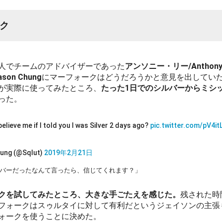
ク
人でチームのアドバイザーであった
アンソニー・リー/Anthony 
on Chung
にマーフォークはどうだろうかと意見を出していた
が実際に使ってみたところ、
たった1日でのシルバーからミシッ
った。
elieve me if I told you I was Silver 2 days ago?
pic.twitter.com/pV4i
ung (@Sqlut)
2019年2月21日
ルバーだったなんて言ったら、信じてくれます？」
クを試してみたところ、大きな手ごたえを感じた。
残された時
フォークはスゥルタイに対して有利だというジェイソンの主張
ォークを使うことに決めた。