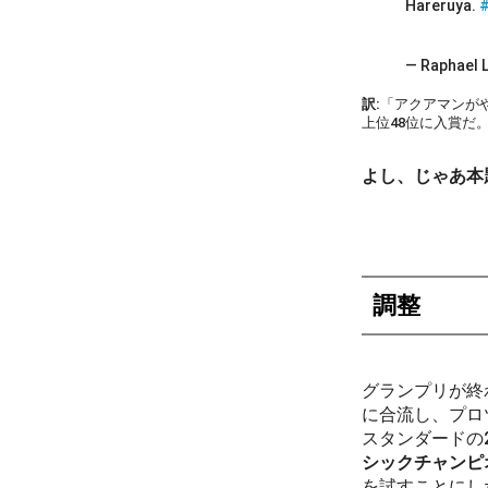
Hareruya.
— Raphael 
訳:
「アクアマンがや
上位48位に入賞だ
よし、じゃあ本
調整
グランプリが終
に合流し、プロ
スタンダードの
シックチャンピ
を試すことにし