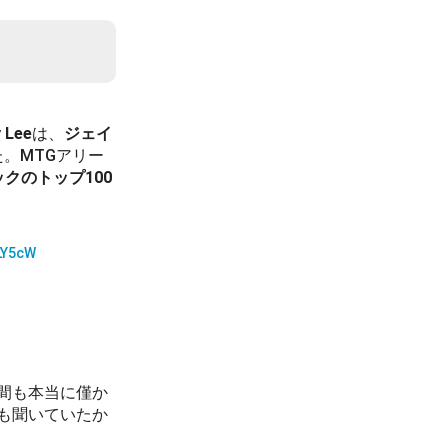
Lee
は、
ジェイ
。MTGアリー
クのトップ100
tLY5cW
間も本当に僅か
も聞いていたか