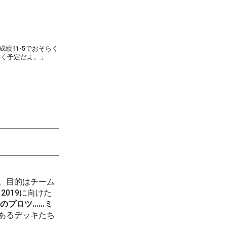
績11-5でおそらく
書く予定だよ。」
。目的はチーム
019に向けた
目のプロツ……ミ
あるデッキたち