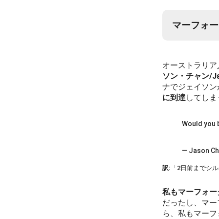
マーフォー
オーストラリア
ソン・チャン/Jas
ナでジェイソン
に到達
してしま
Would you b
— Jason Ch
訳:
「2日前までシ
私もマーフォー
だったし、マー
ら、私もマーフ