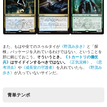
また、もはや全てのスゥルタイが
《野茂み歩き》
と「探
検」パッケージを入れているわけではない、ということを
肝に銘じておこう。
そういうとき、
《トカートリの儀仗
兵》
はサイドインするべきではない。
《正気泥棒》
、
《思
考消去》
や
《成長室の守護者》
を入れていたら、
《野茂み
歩き》
が入っていないサインだ。
青単テンポ