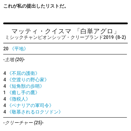
これが私の提出したリストだ。
マッティ・クイスマ
「白単アグロ」
ミシックチャンピオンシップ・クリーブランド2019
(8-2)
20
《平地》
-土地 (20)-
4
《不屈の護衛》
4
《空渡りの野心家》
4
《短角獣の歩哨》
1
《癒し手の鷹》
4
《徴税人》
4
《ベナリアの軍司令》
4
《敬慕されるロクソドン》
-クリーチャー (25)-