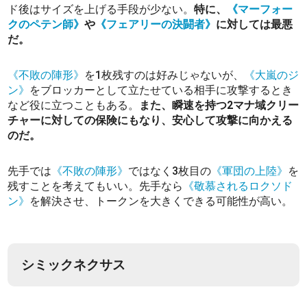
ド後はサイズを上げる手段が少ない。
特に、
《マーフォー
クのペテン師》
や
《フェアリーの決闘者》
に対しては最悪
だ。
《不敗の陣形》
を1枚残すのは好みじゃないが、
《大嵐のジ
ン》
をブロッカーとして立たせている相手に攻撃するとき
など役に立つこともある。
また、瞬速を持つ2マナ域クリー
チャーに対しての保険にもなり、安心して攻撃に向かえる
のだ。
先手では
《不敗の陣形》
ではなく3枚目の
《軍団の上陸》
を
残すことを考えてもいい。先手なら
《敬慕されるロクソド
ン》
を解決させ、トークンを大きくできる可能性が高い。
シミックネクサス