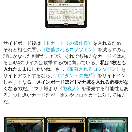
サイドボード後は
《トカートリの儀仗兵》
を入れるため、
それと相性の悪い
《敬慕されるロクソドン》
を減らすのも
理にかなった判断だ。だが、それでも強力なカードではあ
るし4/4のサイズは攻撃するのに向いている。
私は4枚とも
入れたままにしたいね。
もし
《敬慕されるロクソドン》
を
サイドアウトするなら、
《アダントの先兵》
をサイドイン
しやすくなる。
メインボードほど1マナ域を入れる必要がな
くなるのだ。
1マナ域より
《徴税人》
を優先する可能性もあ
る。少し遅いカードだが、除去やブロッカーに対して強力
だ。