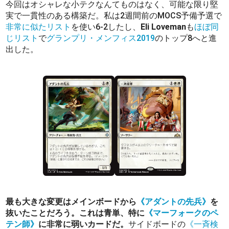
今回はオシャレな小テクなんてものはなく、可能な限り堅
実で一貫性のある構築だ。私は2週間前のMOCS予備予選で
非常に似たリスト
を使い6-2したし、
Eli Loveman
も
ほぼ同
じリスト
で
グランプリ・メンフィス2019
のトップ8へと進
出した。
最も大きな変更はメインボードから
《アダントの先兵》
を
抜いたことだろう。これは青単、特に
《マーフォークのペ
テン師》
に非常に弱いカードだ。
サイドボードの
《一斉検