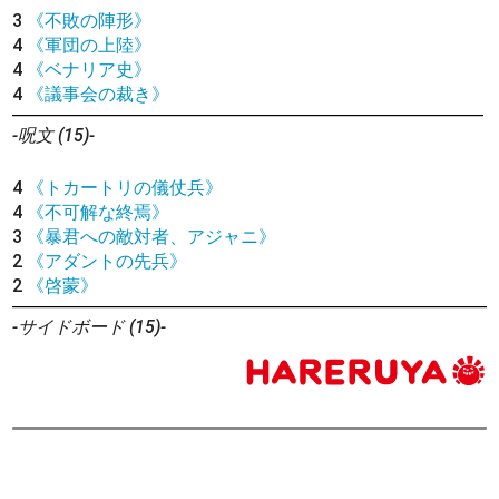
3
《不敗の陣形》
4
《軍団の上陸》
4
《ベナリア史》
4
《議事会の裁き》
-呪文 (15)-
4
《トカートリの儀仗兵》
4
《不可解な終焉》
3
《暴君への敵対者、アジャニ》
2
《アダントの先兵》
2
《啓蒙》
-サイドボード (15)-