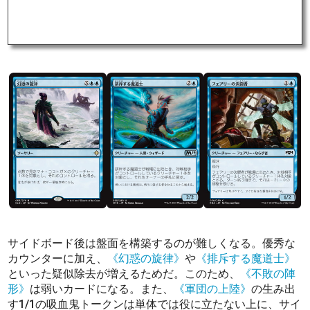
サイドボード後は盤面を構築するのが難しくなる。優秀な
カウンターに加え、
《幻惑の旋律》
や
《排斥する魔道士》
といった疑似除去が増えるためだ。このため、
《不敗の陣
形》
は弱いカードになる。また、
《軍団の上陸》
の生み出
す1/1の吸血鬼トークンは単体では役に立たない上に、サイ