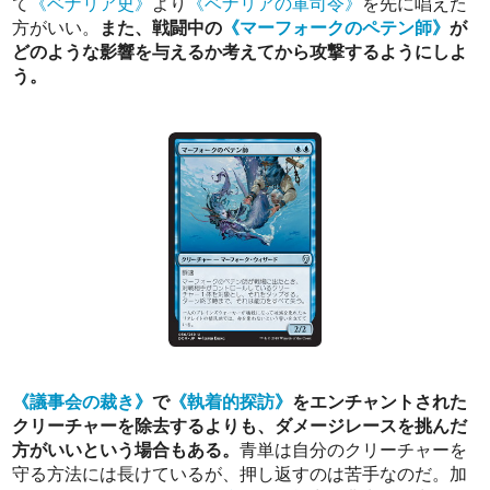
て
《ベナリア史》
より
《ベナリアの軍司令》
を先に唱えた
方がいい。
また、戦闘中の
《マーフォークのペテン師》
が
どのような影響を与えるか考えてから攻撃するようにしよ
う。
《議事会の裁き》
で
《執着的探訪》
をエンチャントされた
クリーチャーを除去するよりも、ダメージレースを挑んだ
方がいいという場合もある。
青単は自分のクリーチャーを
守る方法には長けているが、押し返すのは苦手なのだ。加