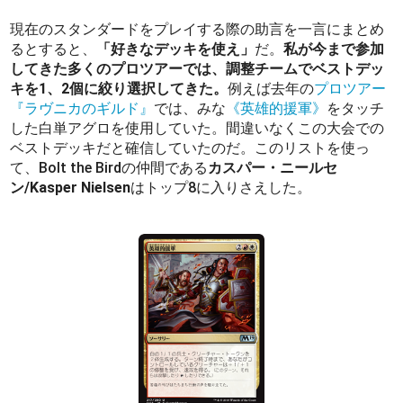
現在のスタンダードをプレイする際の助言を一言にまとめ
るとすると、
「好きなデッキを使え」
だ。
私が今まで参加
してきた多くのプロツアーでは、調整チームでベストデッ
キを1、2個に絞り選択してきた。
例えば去年の
プロツアー
『ラヴニカのギルド』
では、みな
《英雄的援軍》
をタッチ
した白単アグロを使用していた。間違いなくこの大会での
ベストデッキだと確信していたのだ。このリストを使っ
て、Bolt the Birdの仲間である
カスパー・ニールセ
ン/Kasper Nielsen
はトップ8に入りさえした。