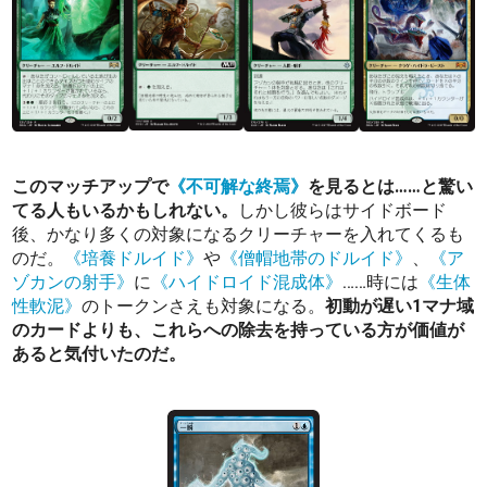
このマッチアップで
《不可解な終焉》
を見るとは……と驚い
てる人もいるかもしれない。
しかし彼らはサイドボード
後、かなり多くの対象になるクリーチャーを入れてくるも
のだ。
《培養ドルイド》
や
《僧帽地帯のドルイド》
、
《ア
ゾカンの射手》
に
《ハイドロイド混成体》
……時には
《生体
性軟泥》
のトークンさえも対象になる。
初動が遅い1マナ域
のカードよりも、これらへの除去を持っている方が価値が
あると気付いたのだ。