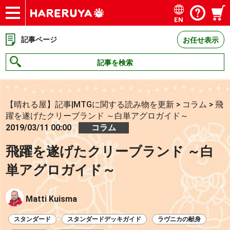
EN
ショップ
買取
記事
デッキ検索
デッキ構築
選手一覧
店舗一覧
イベント
お問い合わせ
記事ページ
お任せ表示
記事を検索
【晴れる屋】記事|MTGに関する読み物を更新
>
コラム
>
飛
躍を遂げたクリーブランド ～白単アグロガイド～
2019/03/11 00:00
コラム
飛躍を遂げたクリーブランド ～白
単アグロガイド～
Matti Kuisma
スタンダード
スタンダードデッキガイド
ラヴニカの献身