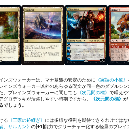
インズウォーカーは、マナ基盤の安定のために
《寓話の小道》
レインズウォーカー以外のあらゆる呪文が同一色のダブルシン
た、プレインズウォーカーに関しても
《次元間の標》
で唱えや
アグロデッキが活躍しやすい時期ですから、
《次元間の標》
が
るでしょう。
ける
《王家の跡継ぎ》
には多様な役割を期待できるわけではな
者、サルカン》
の[+1]能力でクリーチャー化する軽量のプレ