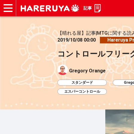
記事
ショップ
買取
記事
デッキ検索
デッキ構築
選手一覧
店舗一覧
イベント
お問い合わせ
【晴れる屋】記事|MTGに関する読
2019/10/08 00:00
Hareruya P
コントロールフリー
Gregory Orange
スタンダード
Grego
エスパーコントロール