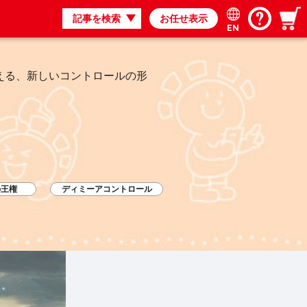
記事を検索
お任せ表示
EN
える、新しいコントロールの形
の王権
ディミーアコントロール