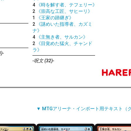
》
4
《時を解す者、テフェリー》
》
2
《崇高な工匠、サヒーリ》
》
1
《王家の跡継ぎ》
2
《謎めいた指導者、カズミ
ナ》
4
《主無き者、サルカン》
》
2
《目覚めた猛火、チャンド
ラ》
)-
-呪文 (32)-
▼ MTGアリーナ・インポート用テキスト（