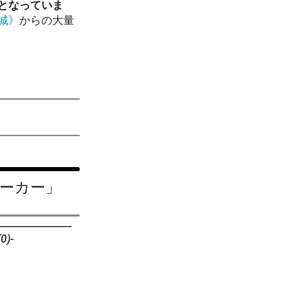
となっていま
城》
からの大量
ーカー」
)-