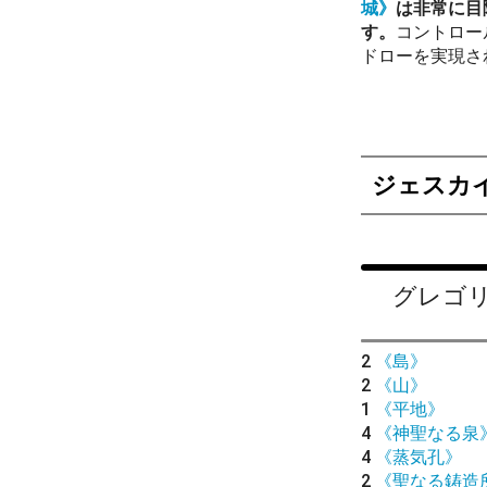
城》
は非常に目
す。
コントロー
ドローを実現さ
ジェスカ
グレゴ
2
《島》
2
《山》
1
《平地》
4
《神聖なる泉
4
《蒸気孔》
2
《聖なる鋳造