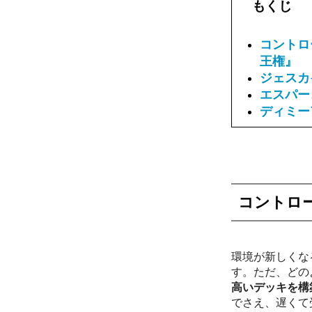
もくじ
コントロ
王権』
ジェスカ
エスパー
ディミー
コントロ
環境が新しくな
す。ただ、どの
高いデッキを構
でさえ、遅くて