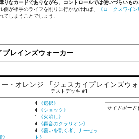
障りなカードでありながら、コントロールでは使いづらいもの
ル側が相手のライフを削りに行かなければ、
《ロークスワイン
れてしまうことでしょう。
イプレインズウォーカー
リー・オレンジ
「ジェスカイプレインズウォ
テストデッキ #1
4
《選択》
-サイドボード (0
4
《ショック》
1
《火消し》
》
4
《轟音のクラリオン》
4
《覆いを割く者、ナーセッ
所》
ト》