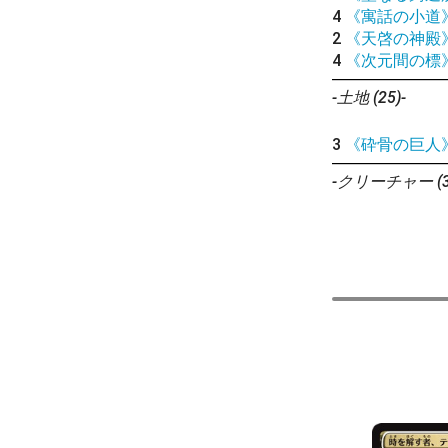
4
《寓話の小道
2
《天啓の神殿
4
《次元間の標
-土地 (25)-
3
《砕骨の巨人
-クリーチャー (3