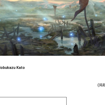
Nobukazu Kato
(掲載