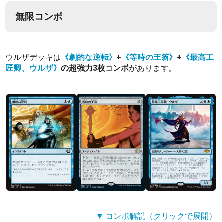
無限コンボ
ウルザデッキは
《劇的な逆転》
+
《等時の王笏》
+
《最高工
匠卿、ウルザ》
の超強力3枚コンボ
があります。
▼ コンボ解説（クリックで展開）