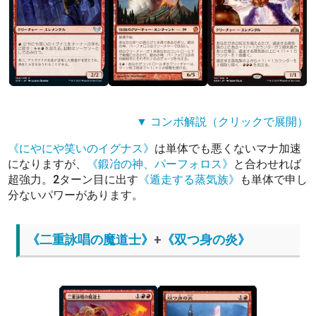
▼ コンボ解説（クリックで展開）
《にやにや笑いのイグナス》
は単体でも悪くないマナ加速
になりますが、
《鍛冶の神、パーフォロス》
と合わせれば
超強力。2ターン目に出す
《遁走する蒸気族》
も単体で申し
分ないパワーがあります。
《二重詠唱の魔道士》
+
《双つ身の炎》