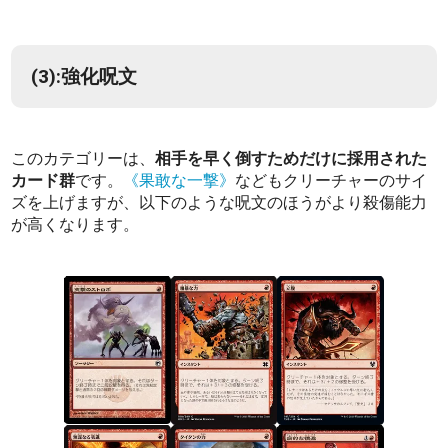
(3):強化呪文
このカテゴリーは、
相手を早く倒すためだけに採用された
カード群
です。
《果敢な一撃》
などもクリーチャーのサイ
ズを上げますが、以下のような呪文のほうがより殺傷能力
が高くなります。