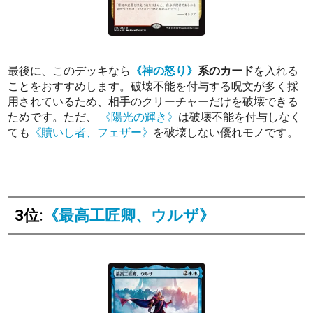
最後に、このデッキなら
《神の怒り》
系のカード
を入れる
ことをおすすめします。破壊不能を付与する呪文が多く採
用されているため、相手のクリーチャーだけを破壊できる
ためです。ただ、
《陽光の輝き》
は破壊不能を付与しなく
ても
《贖いし者、フェザー》
を破壊しない優れモノです。
3位:
《最高工匠卿、ウルザ》