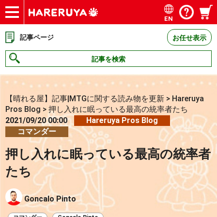
EN
ショップ
買取
記事
デッキ検索
デッキ構築
選手一覧
店舗一覧
イベント
お問い合わせ
記事ページ
お任せ表示
記事を検索
【晴れる屋】記事|MTGに関する読み物を更新
>
Hareruya
Pros Blog
>
押し入れに眠っている最高の統率者たち
2021/09/20 00:00
Hareruya Pros Blog
コマンダー
押し入れに眠っている最高の統率者
たち
Goncalo Pinto