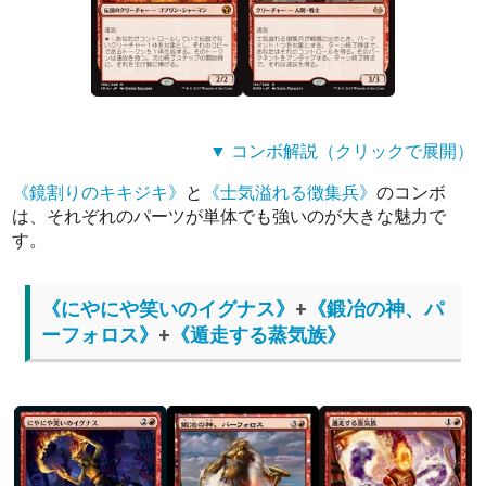
▼ コンボ解説（クリックで展開）
《鏡割りのキキジキ》
と
《士気溢れる徴集兵》
のコンボ
は、それぞれのパーツが単体でも強いのが大きな魅力で
す。
《にやにや笑いのイグナス》
+
《鍛冶の神、パ
ーフォロス》
+
《遁走する蒸気族》