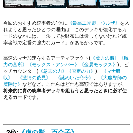
今回のおすすめ統率者の1体に
《最高工匠卿、ウルザ》
を入
れようと思ったひとつの理由は、このデッキを強化するカ
ードのなかには、「決してお財布には優しくないけれど統
率者戦で定番の強力なカード」があるからです。
高速のマナ加速をするアーティファクト(
《魔力の櫃》
《魔
力の墓所》
《モックス・アンバー》
《金属モックス》
)、ピ
ッチカウンター(
《意志の力》
《否定の力》
)、
《マナ吸
収》
、
《激情の後見》
、
《謎めいた命令》
、
《大魔導師の
魔除け》
などなど。これらはどれも高額ではありますが、
将来的に青の統率者デッキを組もうと思ったときに必ず使
えるカード
です。
2位:
《虎の影、百合子》