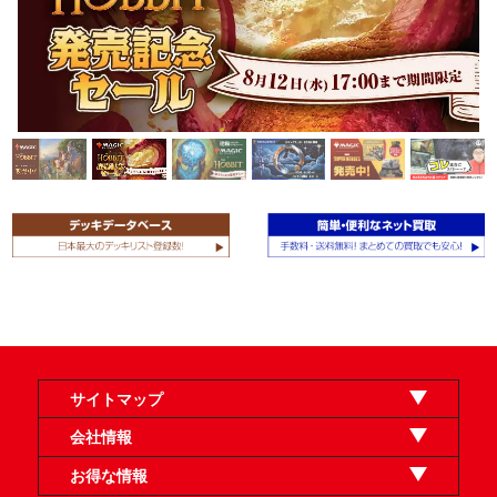
サイトマップ
オンラインショップ
買取
記事
選手一覧
デッキ検索
デッキ構築
イベント・大会
店舗のご案内
お問い合わせ
ヘルプ
FAQ
会社情報
利用規約
スタッフ募集
特定商取引法表示
個人情報保護方針
企業情報
お得な情報