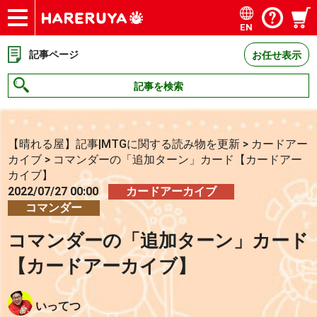
EN
ショップ
買取
記事
デッキ検索
デッキ構築
選手一覧
店舗一覧
イベント
お問い合わせ
記事ページ
お任せ表示
記事を検索
【晴れる屋】記事|MTGに関する読み物を更新
>
カードアー
カイブ
>
コマンダーの「追加ターン」カード【カードアー
カイブ】
2022/07/27 00:00
カードアーカイブ
コマンダー
コマンダーの「追加ターン」カード
【カードアーカイブ】
いってつ