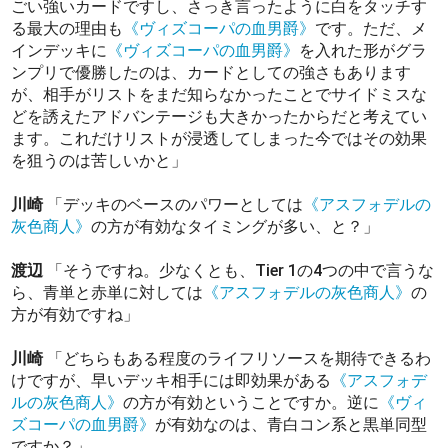
ごい強いカードですし、さっき言ったように白をタッチす
る最大の理由も
《ヴィズコーパの血男爵》
です。ただ、メ
インデッキに
《ヴィズコーパの血男爵》
を入れた形がグラ
ンプリで優勝したのは、カードとしての強さもあります
が、相手がリストをまだ知らなかったことでサイドミスな
どを誘えたアドバンテージも大きかったからだと考えてい
ます。これだけリストが浸透してしまった今ではその効果
を狙うのは苦しいかと」
川崎
「デッキのベースのパワーとしては
《アスフォデルの
灰色商人》
の方が有効なタイミングが多い、と？」
渡辺
「そうですね。少なくとも、Tier 1の4つの中で言うな
ら、青単と赤単に対しては
《アスフォデルの灰色商人》
の
方が有効ですね」
川崎
「どちらもある程度のライフリソースを期待できるわ
けですが、早いデッキ相手には即効果がある
《アスフォデ
ルの灰色商人》
の方が有効ということですか。逆に
《ヴィ
ズコーパの血男爵》
が有効なのは、青白コン系と黒単同型
ですか？」