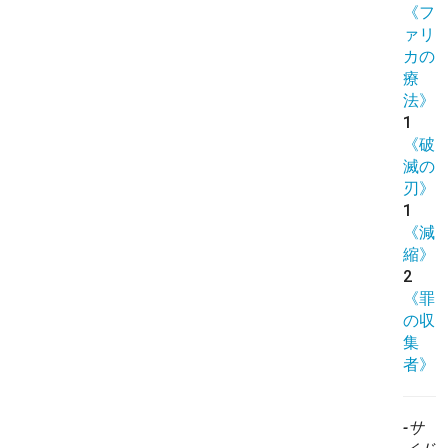
《フ
ァリ
カの
療
法》
1
《破
滅の
刃》
1
《減
縮》
2
《罪
の収
集
者》
-サ