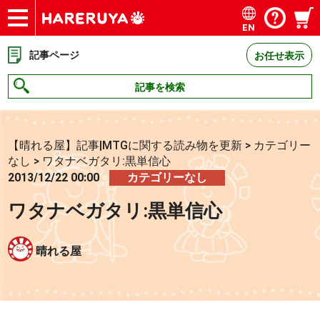
EN
ショップ
買取
記事
デッキ検索
デッキ構築
選手一覧
店舗一覧
イベント
お問い合わせ
記事ページ
お任せ表示
記事を検索
【晴れる屋】記事|MTGに関する読み物を更新
>
カテゴリー
なし
>
ワタナベガタリ:黒単信心
2013/12/22 00:00
カテゴリーなし
ワタナベガタリ:黒単信心
晴れる屋