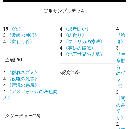
「黒単サンプルデッキ」
19
《沼》
4
《思考囲い》
4
3
《欺瞞の神殿》
4
《肉貪り》
《強
4
《変わり谷》
2
《ファリカの療法》
迫》
4
《英雄の破滅》
3
4
《地下世界の人脈》
《生
-土地(26)-
命散
らし
4
《群れネズミ》
-呪文(18)-
のゾ
4
《夜帷の死霊》
ン
4
《冒涜の悪魔》
ビ》
4
《アスフォデルの灰色商
3
人》
《闇
の裏
切
-クリーチャー(16)-
り》
2