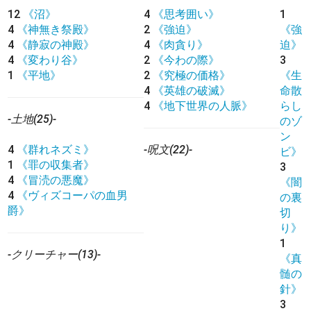
12
《沼》
4
《思考囲い》
1
4
《神無き祭殿》
2
《強迫》
《強
4
《静寂の神殿》
4
《肉貪り》
迫》
4
《変わり谷》
2
《今わの際》
3
1
《平地》
2
《究極の価格》
《生
4
《英雄の破滅》
命散
4
《地下世界の人脈》
らし
-土地(25)-
のゾ
ン
4
《群れネズミ》
-呪文(22)-
ビ》
1
《罪の収集者》
3
4
《冒涜の悪魔》
《闇
4
《ヴィズコーパの血男
の裏
爵》
切
り》
1
-クリーチャー(13)-
《真
髄の
針》
3