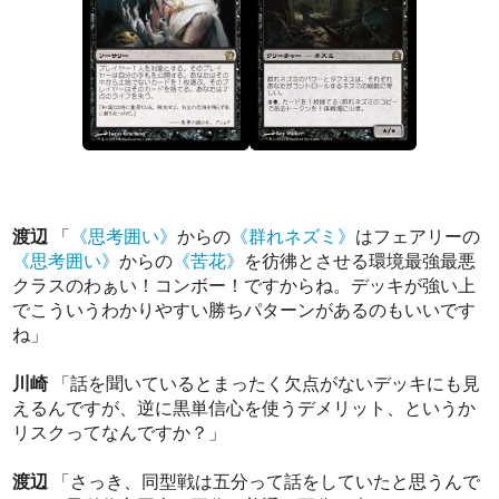
渡辺
「
《思考囲い》
からの
《群れネズミ》
はフェアリーの
《思考囲い》
からの
《苦花》
を彷彿とさせる環境最強最悪
クラスのわぁい！コンボー！ですからね。デッキが強い上
でこういうわかりやすい勝ちパターンがあるのもいいです
ね」
川崎
「話を聞いているとまったく欠点がないデッキにも見
えるんですが、逆に黒単信心を使うデメリット、というか
リスクってなんですか？」
渡辺
「さっき、同型戦は五分って話をしていたと思うんで