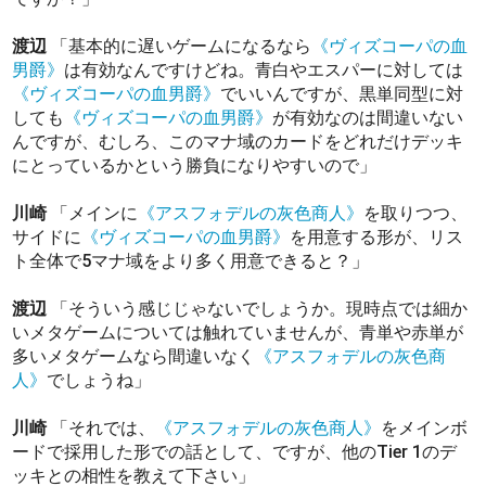
渡辺
「基本的に遅いゲームになるなら
《ヴィズコーパの血
男爵》
は有効なんですけどね。青白やエスパーに対しては
《ヴィズコーパの血男爵》
でいいんですが、黒単同型に対
しても
《ヴィズコーパの血男爵》
が有効なのは間違いない
んですが、むしろ、このマナ域のカードをどれだけデッキ
にとっているかという勝負になりやすいので」
川崎
「メインに
《アスフォデルの灰色商人》
を取りつつ、
サイドに
《ヴィズコーパの血男爵》
を用意する形が、リス
ト全体で5マナ域をより多く用意できると？」
渡辺
「そういう感じじゃないでしょうか。現時点では細か
いメタゲームについては触れていませんが、青単や赤単が
多いメタゲームなら間違いなく
《アスフォデルの灰色商
人》
でしょうね」
川崎
「それでは、
《アスフォデルの灰色商人》
をメインボ
ードで採用した形での話として、ですが、他のTier 1のデ
ッキとの相性を教えて下さい」