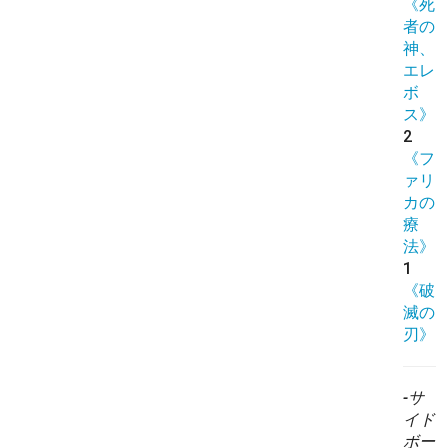
《死
者の
神、
エレ
ボ
ス》
2
《フ
ァリ
カの
療
法》
1
《破
滅の
刃》
-サ
イド
ボー