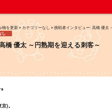
み物を更新
>
カテゴリーなし
>
挑戦者インタビュー: 高橋 優太
なし
 高橋 優太 ～円熟期を迎える刺客～
ra
東京)。