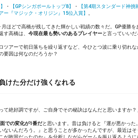
勝】
・
【GPシンガポールトップ8】
・
【第4期スタンダード神挑
アー『マジック・オリジン』15位入賞】
。
月ほどで高橋が残してきた輝かしい戦績の数々だ。GP優勝を
返す高橋は、
今現在最も勢いのあるプレイヤー
と言っていいだ
ツアーで初日落ちを繰り返すなど、今ひとつ波に乗り切れな
の要因は何なのだろうか？
負けた分だけ強くなれる
って絶好調ですが、ご自身でその秘訣はなんだと思いますか？
面での変化が1番だ
と思います。昔は負けると『運が悪かった
いないんだろう。』と思うことが多かったんですが、最近はそ
こが敗因だったのか』を分析しながらゲームを振り返るように