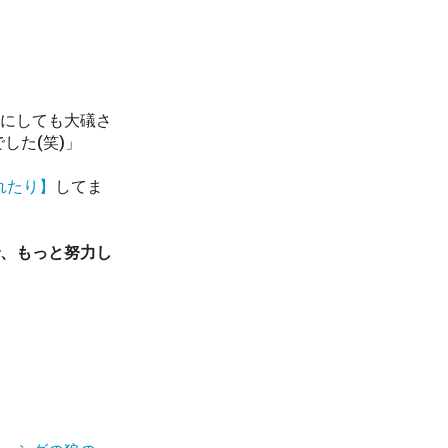
にしても大礒さ
した(笑)」
れたり】
してま
、もっと努力し