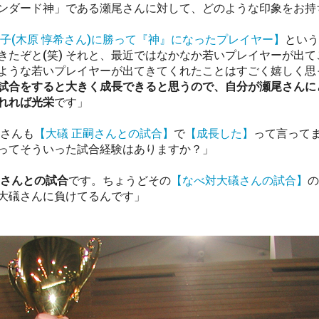
ンダード神」である瀬尾さんに対して、どのような印象をお持
子(木原 惇希さん)に勝って『神』になったプレイヤー】
という
きたぞと(笑) それと、最近ではなかなか若いプレイヤーが出
ような若いプレイヤーが出てきてくれたことはすごく嬉しく思
試合をすると大きく成長できると思うので、自分が瀬尾さんに
れれば光栄
です」
也さんも
【大礒 正嗣さんとの試合】
で
【成長した】
って言って
ってそういった試合経験はありますか？」
さんとの試合
です。ちょうどその
【なべ対大礒さんの試合】
の
大礒さんに負けてるんです」