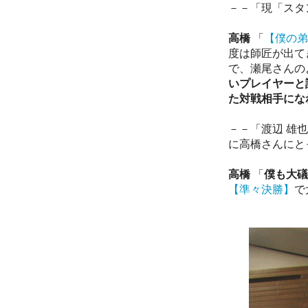
－－「現「スタ
高橋
「
【僕の弟
度は師匠が出て
で、瀬尾さんの
いプレイヤーと
た対戦相手にな
－－「渡辺 雄
に高橋さんにと
高橋
「
僕も大礒
【準々決勝】
で