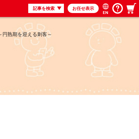
記事を検索
お任せ表示
EN
 ～円熟期を迎える刺客～