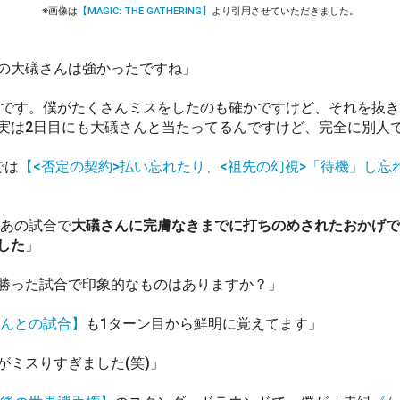
※画像は
【MAGIC: THE GATHERING】
より引用させていただきました。
の大礒さんは強かったですね」
です。僕がたくさんミスをしたのも確かですけど、それを抜き
実は2日目にも大礒さんと当たってるんですけど、完全に別人で
では
【<否定の契約>払い忘れたり、<祖先の幻視>「待機」し忘
」
もあの試合で
大礒さんに完膚なきまでに打ちのめされたおかげで
した
」
勝った試合で印象的なものはありますか？」
んとの試合】
も1ターン目から鮮明に覚えてます」
がミスりすぎました(笑)」