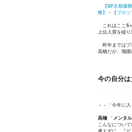
【GP京都優
勝】
・
【プロツ
これはここ5ヶ
上位入賞を繰り
昨年まではプロ
高橋だが、飛躍
今の自分は
－－「今年に入
高橋
「
メンタル
こんなについて
考えずに、『ど