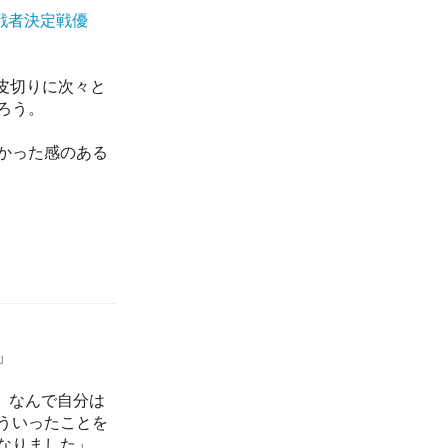
戦者決定戦優
皮切りに次々と
ろう。
かった感のある
」
。なんで自分は
ういったことを
なりました」