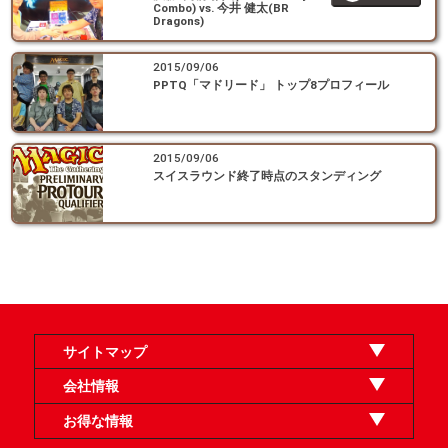
Combo) vs. 今井 健太(BR
Dragons)
2015/09/06
PPTQ「マドリード」 トップ8プロフィール
2015/09/06
スイスラウンド終了時点のスタンディング
サイトマップ
オンラインショップ
買取
記事
選手一覧
デッキ検索
デッキ構築
イベント・大会
店舗のご案内
お問い合わせ
ヘルプ
FAQ
会社情報
利用規約
スタッフ募集
特定商取引法表示
個人情報保護方針
企業情報
お得な情報