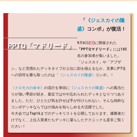
「
《ジェスカイの隆
盛》
コンボ」が復活！
9月6日(
日
)に開催された
PPTQ「マドリード」
「PPTQマドリード」
には185
名の参加者が集いました。
「ジェスカイ」や「アブザ
ン」など見慣れたデッキタイプが上位に顔を揃えるなか、見事にPTQ
への切符を勝ち取ったのは「
《ジェスカイの隆盛》
コンボ」！
《ドロモカの命令》
の流行を筆頭に
《ジェスカイの隆盛》
への風当た
りが強い季節が続き、最近ではやや忘れられたデッキとなりつつあり
ました。ただ、ひとたび気を許せば手が付けられない。そんな純粋な
コンボデッキならではの強みを知らしめる大活躍でした。
今大会ではTop16までのデッキリストを公開しております。優勝者だ
けでなく、上位入賞者たちデッキに凝らしたテクニックも是非ご覧く
ださい！