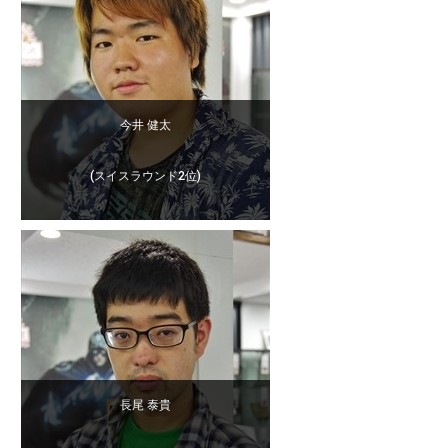
今井 健太
(スイスラウンド2位)
長尾 泰貴