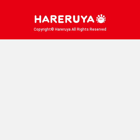
晴れる屋X
晴れる屋チャンネル
「イベント開催の手引き」請求フォーム
Copyright© Hareruya All Rights Reserved