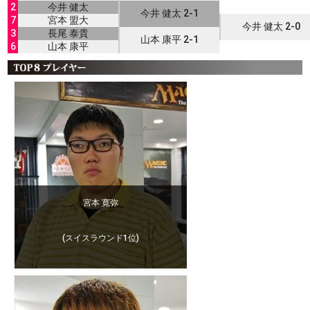
2
今井 健太
今井 健太 2-1
7
宮本 盟大
今井 健太 2-0
3
長尾 泰貴
山本 康平 2-1
6
山本 康平
宮本 寛弥
(スイスラウンド1位)