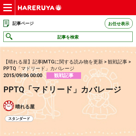
ショップ
買取
記事
デッキ検索
デッキ構築
選手一覧
店舗一覧
イベント
お問い合わせ
記事ページ
お任せ表示
記事を検索
【晴れる屋】記事|MTGに関する読み物を更新
>
観戦記事
>
PPTQ「マドリード」カバレージ
2015/09/06 00:00
観戦記事
PPTQ「マドリード」カバレージ
晴れる屋
スタンダード