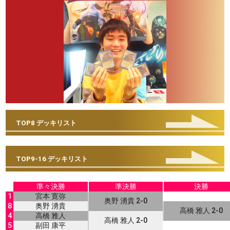
TOP8 デッキリスト
TOP9-16 デッキリスト
準々決勝
準決勝
決勝
1
宮本 寛弥
奥野 湧貴 2-0
8
奥野 湧貴
高橋 雅人 2-0
4
高橋 雅人
高橋 雅人 2-0
5
副田 康平