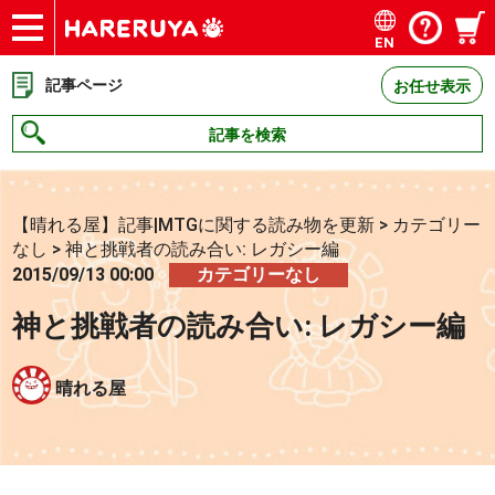
EN
ショップ
買取
記事
デッキ検索
デッキ構築
選手一覧
店舗一覧
イベント
お問い合わせ
記事ページ
お任せ表示
記事を検索
【晴れる屋】記事|MTGに関する読み物を更新
>
カテゴリー
なし
>
神と挑戦者の読み合い: レガシー編
2015/09/13 00:00
カテゴリーなし
神と挑戦者の読み合い: レガシー編
晴れる屋