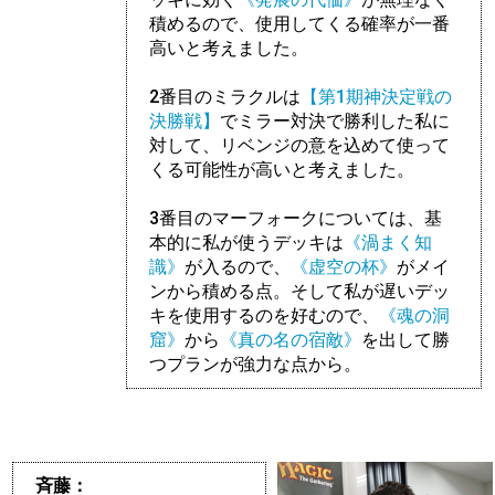
積めるので、使用してくる確率が一番
高いと考えました。
2番目のミラクルは
【第1期神決定戦の
決勝戦】
でミラー対決で勝利した私に
対して、リベンジの意を込めて使って
くる可能性が高いと考えました。
3番目のマーフォークについては、基
本的に私が使うデッキは
《渦まく知
識》
が入るので、
《虚空の杯》
がメイ
ンから積める点。そして私が遅いデッ
キを使用するのを好むので、
《魂の洞
窟》
から
《真の名の宿敵》
を出して勝
つプランが強力な点から。
斉藤：