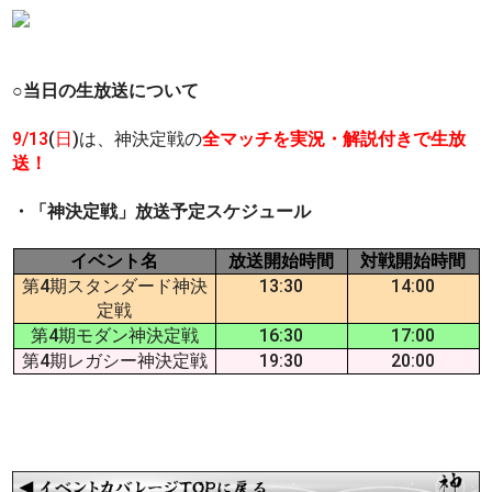
○当日の生放送について
9/13
(
日
)は、神決定戦の
全マッチを実況・解説付きで生放
送！
・「神決定戦」放送予定スケジュール
イベント名
放送開始時間
対戦開始時間
第4期スタンダード神決
13:30
14:00
定戦
第4期モダン神決定戦
16:30
17:00
第4期レガシー神決定戦
19:30
20:00