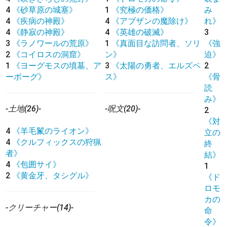
4
《砂草原の城塞》
1
《究極の価格》
み
4
《疾病の神殿》
4
《アブザンの魔除け》
れ》
4
《静寂の神殿》
4
《英雄の破滅》
3
3
《ラノワールの荒原》
1
《真面目な訪問者、ソリ
《強
2
《コイロスの洞窟》
ン》
迫》
1
《ヨーグモスの墳墓、ア
3
《太陽の勇者、エルズペ
2
ーボーグ》
ス》
《骨
読
み》
-土地(26)-
-呪文(20)-
2
《対
4
《羊毛鬣のライオン》
立の
4
《クルフィックスの狩猟
終
者》
結》
4
《包囲サイ》
1
2
《黄金牙、タシグル》
《ド
ロモ
カの
-クリーチャー(14)-
命
令》