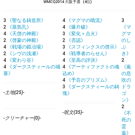
WMCQ2014 大阪予選
(4位)
3
《聖なる鋳造所》
4
《マグマの噴流》
3
2
《蒸気孔》
4
《爆片破》
《マ
4
《天啓の神殿》
3
《変化＋点火》
グマ
2
《啓蒙の神殿》
2
《否認》
のし
4
《戦場の鍛冶場》
3
《スフィンクスの啓示》
ぶ
2
《シヴの浅瀬》
4
《戦導者のらせん》
き》
4
《変わり谷》
4
《至高の評決》
2
4
《ダークスティールの城
4
《アーティファクトの魂
《嵐
塞》
込め》
の息
4
《予言のプリズム》
吹の
3
《ダークスティールの鋳
ドラ
-土地(25)-
塊》
ゴ
ン》
2
-呪文(35)-
《不
-クリーチャー(0)-
死の
霊
薬》