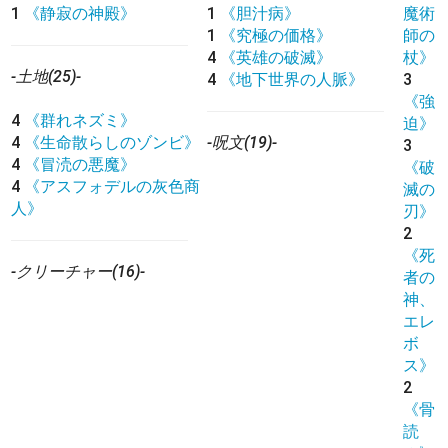
1
《静寂の神殿》
1
《胆汁病》
魔術
1
《究極の価格》
師の
4
《英雄の破滅》
杖》
-土地(25)-
4
《地下世界の人脈》
3
《強
4
《群れネズミ》
迫》
4
《生命散らしのゾンビ》
-呪文(19)-
3
4
《冒涜の悪魔》
《破
4
《アスフォデルの灰色商
滅の
人》
刃》
2
《死
-クリーチャー(16)-
者の
神、
エレ
ボ
ス》
2
《骨
読