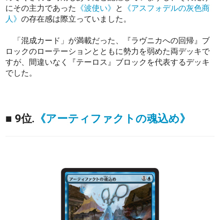
にその主力であった
《波使い》
と
《アスフォデルの灰色商
人》
の存在感は際立っていました。
「混成カード」が満載だった、『ラヴニカへの回帰』ブ
ロックのローテーションとともに勢力を弱めた両デッキで
すが、間違いなく『テーロス』ブロックを代表するデッキ
でした。
■ 9位.
《アーティファクトの魂込め》