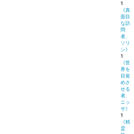
1
《真
面目
な訪
問
者、
ソリ
ン》
1
《世
界を
目覚
めさ
せる
者、
ニッ
サ》
1
《精
霊