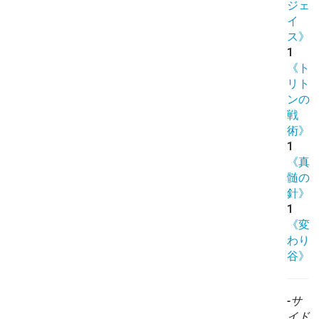
ジェ
イ
ス》
1
《ト
リト
ンの
戦
術》
1
《真
髄の
針》
1
《変
わり
谷》
-サ
イド