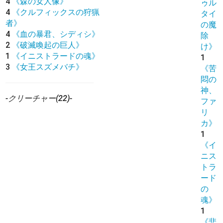
4
《森の女人像》
ゥル
4
《クルフィックスの狩猟
タイ
者》
の魔
4
《血の暴君、シディシ》
除
2
《破滅喚起の巨人》
け》
1
《イニストラードの魂》
1
3
《女王スズメバチ》
《苦
悶の
神、
-クリーチャー(22)-
ファ
リ
カ》
1
《イ
ニス
トラ
ード
の
魂》
1
《悲