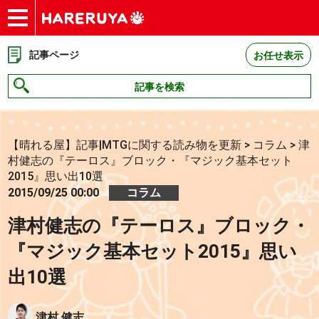
ショップ
買取
記事
デッキ検索
デッキ構築
選手一覧
店舗一覧
イベント
お問い合わせ
記事ページ
お任せ表示
記事を検索
【晴れる屋】記事|MTGに関する読み物を更新
>
コラム
>
津
村健志の『テーロス』ブロック・『マジック基本セット
2015』思い出10選
2015/09/25 00:00
コラム
津村健志の『テーロス』ブロック・
『マジック基本セット2015』思い
出10選
津村 健志