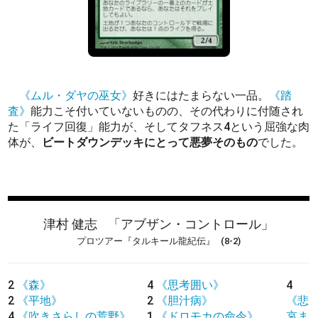
《ムル・ダヤの巫女》
好きにはたまらない一品。
《踏
査》
能力こそ付いていないものの、その代わりに付随され
た「ライフ回復」能力が、そしてタフネス4という屈強な肉
体が、
ビートダウンデッキにとって悪夢そのもの
でした。
津村 健志
「アブザン・コントロール」
プロツアー『タルキール龍紀伝』
(8-2)
2
《森》
4
《思考囲い》
4
2
《平地》
2
《胆汁病》
《悲
4
《吹きさらしの荒野》
1
《ドロモカの命令》
哀ま