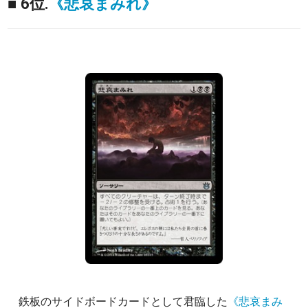
■ 6位.
《悲哀まみれ》
鉄板のサイドボードカードとして君臨した
《悲哀まみ