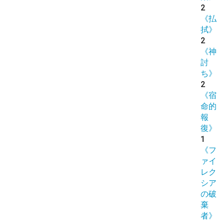
2
《払
拭》
2
《神
討
ち》
2
《宿
命的
報
復》
1
《フ
ァイ
レク
シア
の破
棄
者》