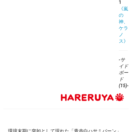
1
《嵐
の
神、
ケラ
ノ
ス》
-サ
イド
ボー
ド
(15)-
環境末期に突如として現れた「青赤白ハサミバーン」。