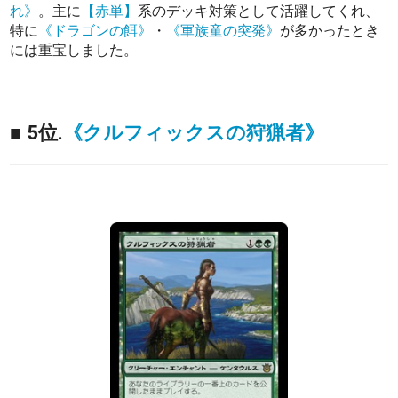
れ》
。主に
【赤単】
系のデッキ対策として活躍してくれ、
特に
《ドラゴンの餌》
・
《軍族童の突発》
が多かったとき
には重宝しました。
■ 5位.
《クルフィックスの狩猟者》