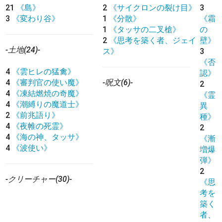
21
《島》
2
《サイクロンの裂け目》
3
3
《変わり谷》
1
《分散》
《霜
1
《タッサの二叉槍》
の
2
《思考を築く者、ジェイ
壁》
-土地(24)-
ス》
3
《否
4
《雲ヒレの猛禽》
認》
4
《審判官の使い魔》
-呪文(6)-
2
4
《凍結燃焼の奇魔》
《霊
4
《潮縛りの魔道士》
異
2
《前兆語り》
種》
4
《夜帷の死霊》
2
4
《海の神、タッサ》
《漸
4
《波使い》
増爆
弾》
2
-クリーチャー(30)-
《思
考を
築く
者、