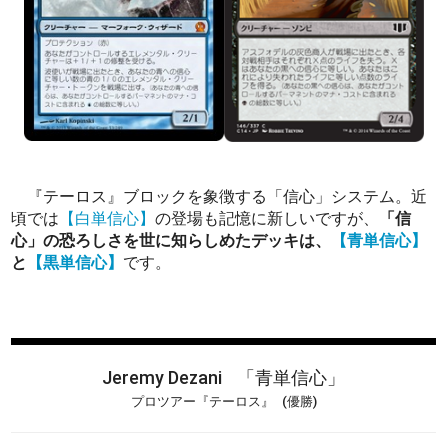
『テーロス』ブロックを象徴する「信心」システム。近
頃では
【白単信心】
の登場も記憶に新しいですが、
「信
心」の恐ろしさを世に知らしめたデッキは、
【青単信心】
と
【黒単信心】
です。
Jeremy Dezani
「青単信心」
プロツアー『テーロス』
(優勝)