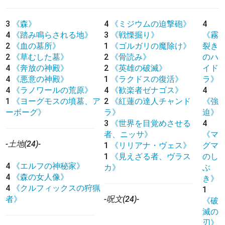
3
《森》
4
《ミジウムの迫撃砲》
4
4
《踏み鳴らされる地》
3
《戦慄掘り》
《霧
2
《血の墓所》
1
《ゴルガリの魔除け》
裂き
2
《草むした墓》
2
《骨読み》
のハ
4
《奔放の神殿》
2
《英雄の破滅》
イド
4
《悪意の神殿》
1
《ラクドスの復活》
ラ》
4
《ラノワールの荒原》
4
《歓楽者ゼナゴス》
4
1
《ヨーグモスの墳墓、ア
2
《紅蓮の達人チャンド
《強
ーボーグ》
ラ》
迫》
3
《世界を目覚めさせる
4
者、ニッサ》
《マ
-土地(24)-
1
《リリアナ・ヴェス》
グマ
1
《見えざる者、ヴラス
のし
4
《エルフの神秘家》
カ》
ぶ
4
《森の女人像》
き》
4
《クルフィックスの狩猟
1
者》
-呪文(24)-
《破
滅の
刃》