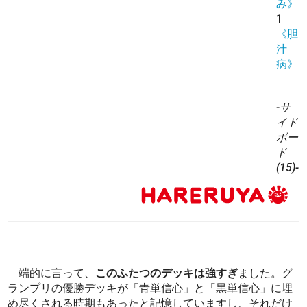
み》
1
《胆
汁
病》
-サ
イド
ボー
ド
(15)-
端的に言って、
このふたつのデッキは強すぎ
ました。グ
ランプリの優勝デッキが「青単信心」と「黒単信心」に埋
め尽くされる時期もあったと記憶していますし、それだけ