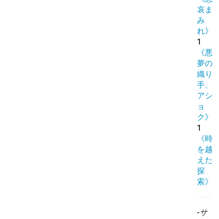
哀ま
み
れ》
1
《悪
夢の
織り
手、
アシ
ョ
ク》
1
《時
を越
えた
探
索》
-サ