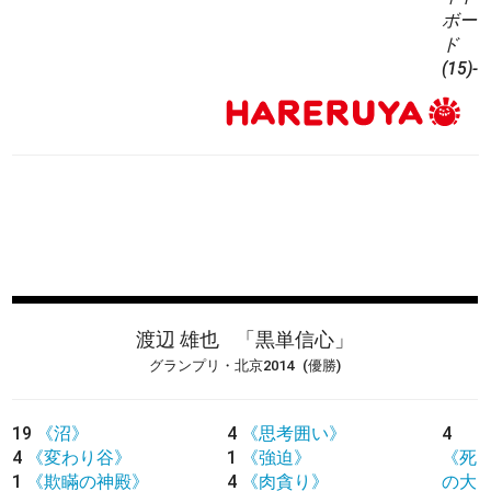
ボー
ド
(15)-
渡辺 雄也
「黒単信心」
グランプリ・北京2014
(優勝)
19
《沼》
4
《思考囲い》
4
4
《変わり谷》
1
《強迫》
《死
1
《欺瞞の神殿》
4
《肉貪り》
の大