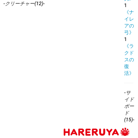
-クリーチャー(12)-
1
《ナ
イレ
アの
弓》
1
《ラ
クド
スの
復
活》
-サ
イド
ボー
ド
(15)-