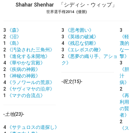
Shahar Shenhar
「シディシ・ウィップ」
世界選手権2014
(優勝)
3
《森》
3
《思考囲い》
3
2
《沼》
3
《英雄の破滅》
《軽
1
《島》
4
《残忍な切断》
蔑的
2
《汚染された三角州》
3
《エレボスの鞭》
な一
1
《進化する未開地》
2
《悪夢の織り手、アショ
撃》
4
《華やかな宮殿》
ク》
3
2
《疾病の神殿》
《胆
1
《神秘の神殿》
汁
-呪文(15)-
4
《ラノワールの荒原》
病》
2
《ヤヴィマヤの沿岸》
2
1
《マナの合流点》
《再
利用
の賢
-土地(23)-
者》
2
4
《サテュロスの道探し》
《ス