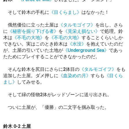
そして鈴木の手札に
《目くらまし》
はなかった！
俄然優位に立った土屋は
《タルモゴイフ》
を出し、さら
に
《秘密を掘り下げる者》
を
《見栄え損ない》
で処理。鈴
木は
《不毛の大地》
を
《不毛の大地》
することくらいしか
できない。実はこのとき鈴木は
《水没》
を抱えていたのだ
が、土屋の引いていた土地が
《Underground Sea》
であっ
たためにプレイすることができなかったのだ。
そんな鈴木を尻目にさらに2体目の
《タルモゴイフ》
をも
追加した土屋。ダメ押しに
《血染めの月》
すらも
《目くら
まし》
してみせる。
そして緑の怪物2体がレッドゾーンに送り出され。
ついに土屋が、「優勝」の二文字を掴み取った。
鈴木 0-2 土屋