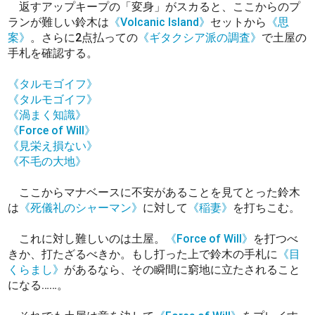
返すアップキープの「変身」がスカると、ここからのプ
ランが難しい鈴木は
《Volcanic Island》
セットから
《思
案》
。さらに2点払っての
《ギタクシア派の調査》
で土屋の
手札を確認する。
《タルモゴイフ》
《タルモゴイフ》
《渦まく知識》
《Force of Will》
《見栄え損ない》
《不毛の大地》
ここからマナベースに不安があることを見てとった鈴木
は
《死儀礼のシャーマン》
に対して
《稲妻》
を打ちこむ。
これに対し難しいのは土屋。
《Force of Will》
を打つべ
きか、打たざるべきか。もし打った上で鈴木の手札に
《目
くらまし》
があるなら、その瞬間に窮地に立たされること
になる……。