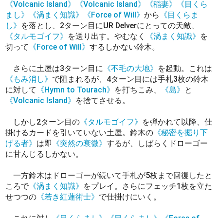
《Volcanic Island》
《Volcanic Island》
《稲妻》
《目くら
まし》
《渦まく知識》
《Force of Will》
から
《目くらま
し》
を落とし、2ターン目にUR Delverにとっての天敵、
《タルモゴイフ》
を送り出す。やむなく
《渦まく知識》
を
切って
《Force of Will》
するしかない鈴木。
さらに土屋は3ターン目に
《不毛の大地》
を起動。これは
《もみ消し》
で阻まれるが、4ターン目には手札3枚の鈴木
に対して
《Hymn to Tourach》
を打ちこみ、
《島》
と
《Volcanic Island》
を捨てさせる。
しかし2ターン目の
《タルモゴイフ》
を弾かれて以降、仕
掛けるカードを引いていない土屋。鈴木の
《秘密を掘り下
げる者》
は即
《突然の衰微》
するが、しばらくドローゴー
に甘んじるしかない。
一方鈴木はドローゴーが続いて手札が5枚まで回復したと
ころで
《渦まく知識》
をプレイ。さらにフェッチ1枚を立た
せつつの
《若き紅蓮術士》
で仕掛けにいく。