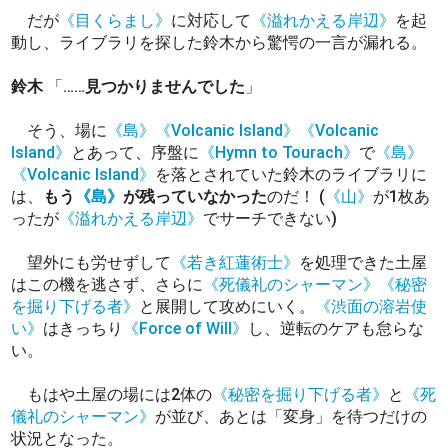
だが
《目くらまし》
に対応して
《溢れかえる岸辺》
を起
動し、ライブラリを探した鈴木から驚愕の一言が漏れる。
鈴木
「……
見つかりませんでした
」
そう、場に
《島》
《Volcanic Island》
《Volcanic
Island》
とあって、序盤に
《Hymn to Tourach》
で
《島》
《Volcanic Island》
を落とされていた鈴木のライブラリに
は、
もう
《島》
が残っていなかった
のだ！ (
《山》
が1枚あ
ったが
《溢れかえる岸辺》
でサーチできない)
望外にも労せずして
《若き紅蓮術士》
を処理できた土屋
はこの機を逃さず、さらに
《死儀礼のシャーマン》
《秘密
を掘り下げる者》
と展開して攻めにいく。
《渋面の溶岩使
い》
はきっちり
《Force of Will》
し、逆転のケアも怠らな
い。
もはや土屋の場には2体の
《秘密を掘り下げる者》
と
《死
儀礼のシャーマン》
が並び、あとは「変身」を待つだけの
状況となった。