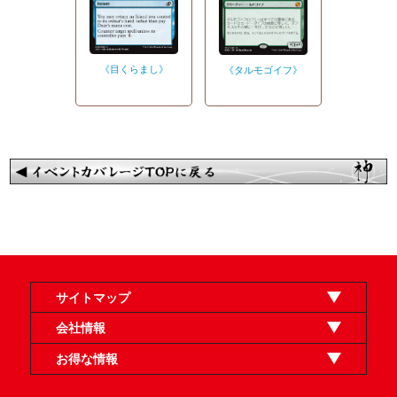
《目くらまし》
《タルモゴイフ》
サイトマップ
オンラインショップ
買取
記事
選手一覧
デッキ検索
デッキ構築
イベント・大会
店舗のご案内
お問い合わせ
ヘルプ
FAQ
会社情報
利用規約
スタッフ募集
特定商取引法表示
個人情報保護方針
企業情報
お得な情報
晴れる屋X
晴れる屋チャンネル
「イベント開催の手引き」請求フォーム