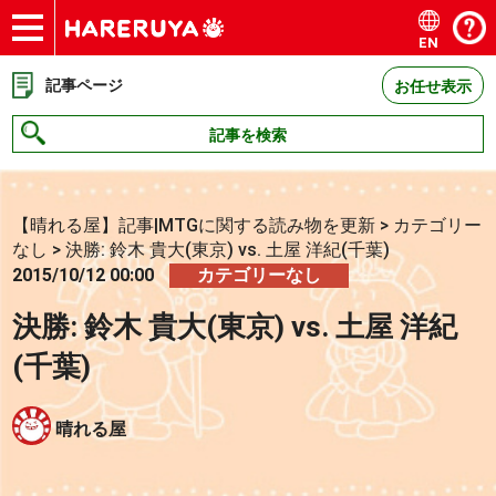
EN
ショップ
買取
記事
デッキ検索
デッキ構築
選手一覧
店舗一覧
イベント
お問い合わせ
記事ページ
お任せ表示
記事を検索
【晴れる屋】記事|MTGに関する読み物を更新
>
カテゴリー
なし
>
決勝: 鈴木 貴大(東京) vs. 土屋 洋紀(千葉)
2015/10/12 00:00
カテゴリーなし
決勝: 鈴木 貴大(東京) vs. 土屋 洋紀
(千葉)
晴れる屋