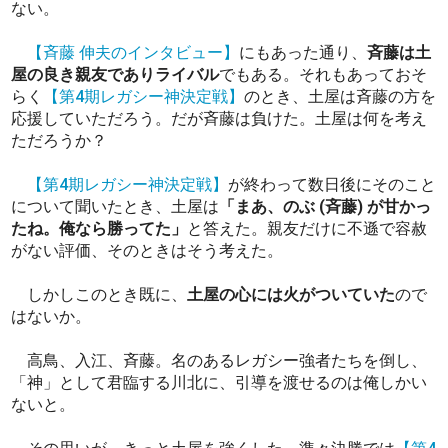
ない。
【斉藤 伸夫のインタビュー】
にもあった通り、
斉藤は土
屋の良き親友でありライバル
でもある。それもあっておそ
らく
【第4期レガシー神決定戦】
のとき、土屋は斉藤の方を
応援していただろう。だが斉藤は負けた。土屋は何を考え
ただろうか？
【第4期レガシー神決定戦】
が終わって数日後にそのこと
について聞いたとき、土屋は
「まあ、のぶ (斉藤) が甘かっ
たね。俺なら勝ってた」
と答えた。親友だけに不遜で容赦
がない評価、そのときはそう考えた。
しかしこのとき既に、
土屋の心には火がついていた
ので
はないか。
高鳥、入江、斉藤。名のあるレガシー強者たちを倒し、
「神」として君臨する川北に、引導を渡せるのは俺しかい
ないと。