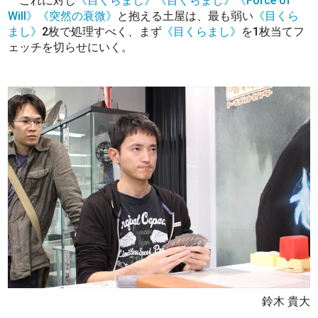
これに対し
《目くらまし》
《目くらまし》
《Force of
Will》
《突然の衰微》
と抱える土屋は、最も弱い
《目くら
まし》
2枚で処理すべく、まず
《目くらまし》
を1枚当てフ
ェッチを切らせにいく。
鈴木 貴大