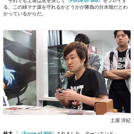
それでも土屋は意を決して
《Force of Will》
をプレイす
る。この緑マナ源を守れるかどうかが勝負の分水嶺だとわ
かっているからだ。
土屋 洋紀
鈴木
「
《Force of Will》
されました。ターンエンド」