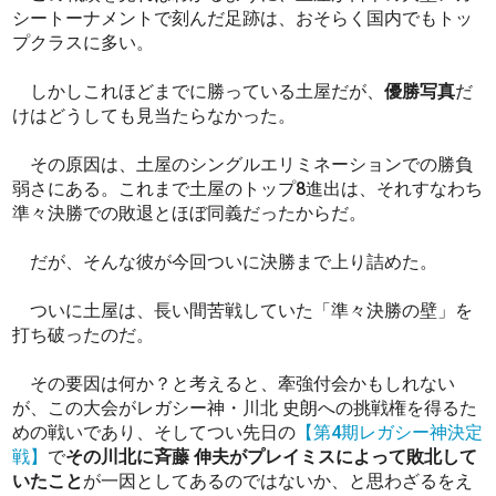
シートーナメントで刻んだ足跡は、おそらく国内でもトッ
プクラスに多い。
しかしこれほどまでに勝っている土屋だが、
優勝写真
だ
けはどうしても見当たらなかった。
その原因は、土屋のシングルエリミネーションでの勝負
弱さにある。これまで土屋のトップ8進出は、それすなわち
準々決勝での敗退とほぼ同義だったからだ。
だが、そんな彼が今回ついに決勝まで上り詰めた。
ついに土屋は、長い間苦戦していた「準々決勝の壁」を
打ち破ったのだ。
その要因は何か？と考えると、牽強付会かもしれない
が、この大会がレガシー神・川北 史朗への挑戦権を得るた
めの戦いであり、そしてつい先日の
【第4期レガシー神決定
戦】
で
その川北に斉藤 伸夫がプレイミスによって敗北して
いたこと
が一因としてあるのではないか、と思わざるをえ