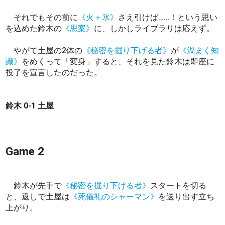
それでもその前に
《火＋氷》
さえ引けば……！という思い
を込めた鈴木の
《思案》
に、しかしライブラリは応えず。
やがて土屋の2体の
《秘密を掘り下げる者》
が
《渦まく知
識》
をめくって「変身」すると、それを見た鈴木は即座に
投了を宣言したのだった。
鈴木 0-1 土屋
Game 2
鈴木が先手で
《秘密を掘り下げる者》
スタートを切る
と、返しで土屋は
《死儀礼のシャーマン》
を送り出す立ち
上がり。