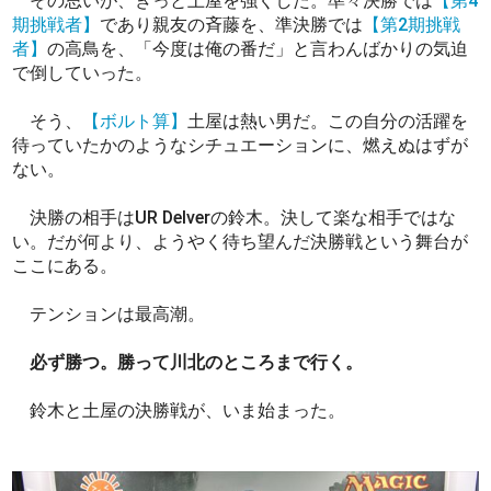
その思いが、きっと土屋を強くした。準々決勝では
【第4
期挑戦者】
であり親友の斉藤を、準決勝では
【第2期挑戦
者】
の高鳥を、「今度は俺の番だ」と言わんばかりの気迫
で倒していった。
そう、
【ボルト算】
土屋は熱い男だ。この自分の活躍を
待っていたかのようなシチュエーションに、燃えぬはずが
ない。
決勝の相手はUR Delverの鈴木。決して楽な相手ではな
い。だが何より、ようやく待ち望んだ決勝戦という舞台が
ここにある。
テンションは最高潮。
必ず勝つ。勝って川北のところまで行く。
鈴木と土屋の決勝戦が、いま始まった。