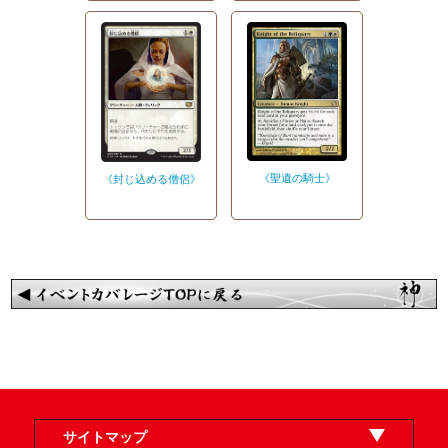
《聖遺の騎士》
《封じ込める僧侶》
サイトマップ