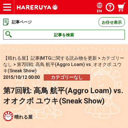
EN
ショップ
買取
記事
デッキ検索
デッキ構築
選手一覧
店舗一覧
イベント
お問い合わせ
記事ページ
お任せ表示
記事を検索
【晴れる屋】記事|MTGに関する読み物を更新
>
カテゴリー
なし
>
第7回戦: 高鳥 航平(Aggro Loam) vs. オオクボ ユウ
キ(Sneak Show)
2015/10/12 00:00
カテゴリーなし
第7回戦: 高鳥 航平(Aggro Loam) vs.
オオクボ ユウキ(Sneak Show)
晴れる屋