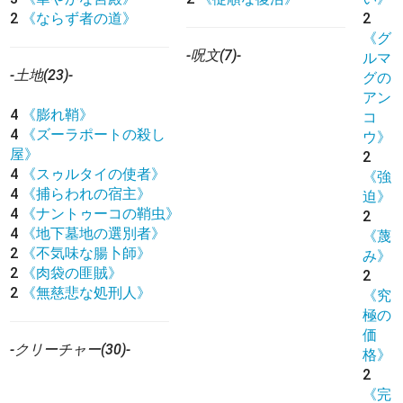
2
《ならず者の道》
2
《グ
-呪文(7)-
ルマ
-土地(23)-
グの
アン
4
《膨れ鞘》
コ
4
《ズーラポートの殺し
ウ》
屋》
2
4
《スゥルタイの使者》
《強
4
《捕らわれの宿主》
迫》
4
《ナントゥーコの鞘虫》
2
4
《地下墓地の選別者》
《蔑
2
《不気味な腸卜師》
み》
2
《肉袋の匪賊》
2
2
《無慈悲な処刑人》
《究
極の
価
-クリーチャー(30)-
格》
2
《完