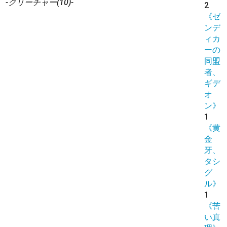
-クリーチャー(10)-
2
《ゼ
ンデ
ィカ
ーの
同盟
者、
ギデ
オ
ン》
1
《黄
金
牙、
タシ
グ
ル》
1
《苦
い真