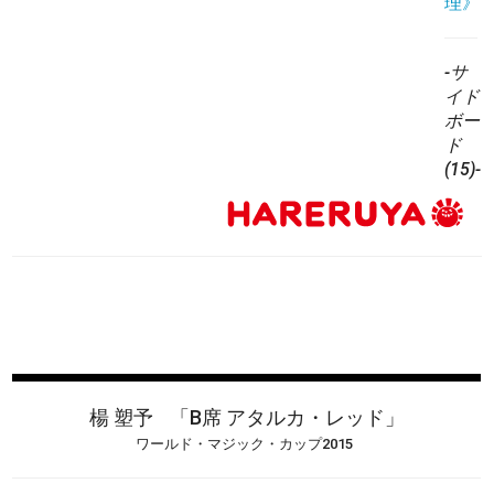
理》
-サ
イド
ボー
ド
(15)-
楊 塑予
「B席 アタルカ・レッド」
ワールド・マジック・カップ2015