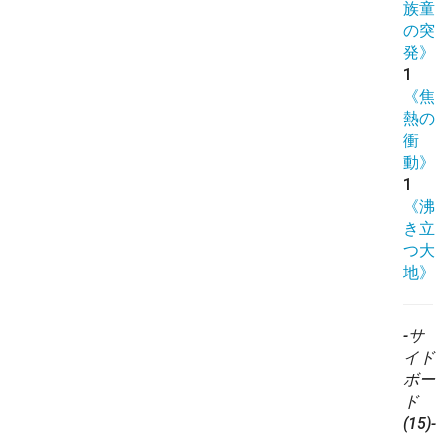
族童
の突
発》
1
《焦
熱の
衝
動》
1
《沸
き立
つ大
地》
-サ
イド
ボー
ド
(15)-