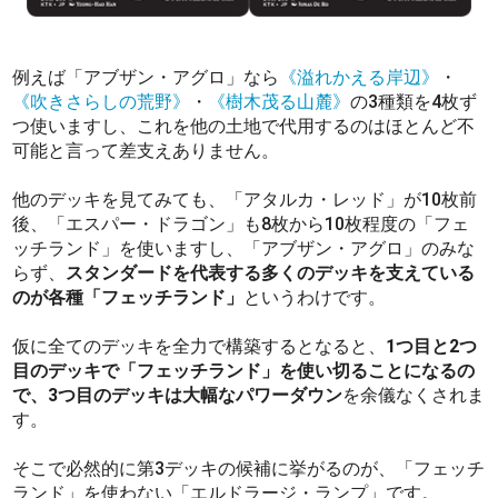
例えば「アブザン・アグロ」なら
《溢れかえる岸辺》
・
《吹きさらしの荒野》
・
《樹木茂る山麓》
の3種類を4枚ず
つ使いますし、これを他の土地で代用するのはほとんど不
可能と言って差支えありません。
他のデッキを見てみても、「アタルカ・レッド」が10枚前
後、「エスパー・ドラゴン」も8枚から10枚程度の「フェ
ッチランド」を使いますし、「アブザン・アグロ」のみな
らず、
スタンダードを代表する多くのデッキを支えている
のが各種「フェッチランド」
というわけです。
仮に全てのデッキを全力で構築するとなると、
1つ目と2つ
目のデッキで「フェッチランド」を使い切ることになるの
で、3つ目のデッキは大幅なパワーダウン
を余儀なくされま
す。
そこで必然的に第3デッキの候補に挙がるのが、「フェッチ
ランド」を使わない「エルドラージ・ランプ」です。