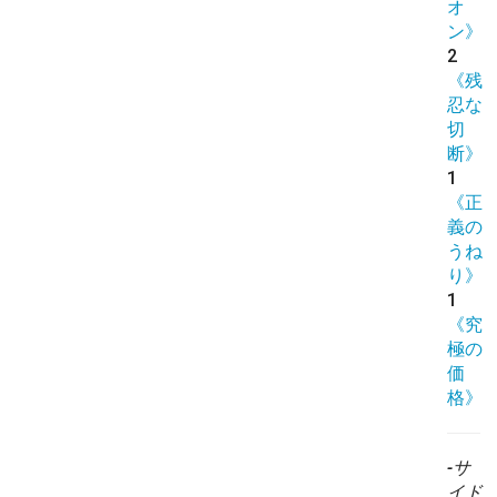
オ
ン》
2
《残
忍な
切
断》
1
《正
義の
うね
り》
1
《究
極の
価
格》
-サ
イド