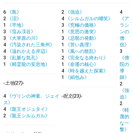
6
《島》
2
《強迫》
4
2
《沼》
4
《シルムガルの嘲笑》
《ア
1
《平地》
3
《究極の価格》
ラシ
3
《窪み渓谷》
1
《意思の激突》
ンの
3
《大草原の川》
3
《忌呪の発動》
僧
4
《汚染された三角州》
1
《苦い真理》
侶》
4
《溢れかえる岸辺》
1
《風への散乱》
3
3
《乱脈な気孔》
2
《完全なる終わり》
《僧
1
《精霊龍の安息地》
1
《命運の核心》
院の
4
《時を越えた探索》
導
1
《絹包み》
師》
-土地(27)-
2
《強
4
《ヴリンの神童、ジェイ
-呪文(23)-
迫》
ス》
2
4
《龍王オジュタイ》
《軽
2
《龍王シルムガル》
蔑的
な一
撃》