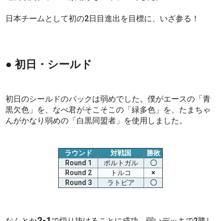
日本チームとして初の2日目進出を目標に、いざ参る！
● 初日・シールド
初日のシールドのパックは弱めでした。僕がエースの「青
黒欠色」を、なべ君がそこそこの「緑多色」を、たまちゃ
んがかなり弱めの「白黒同盟者」を使用しました。
ラウンド
対戦国
勝敗
Round 1
ポルトガル
〇
Round 2
トルコ
×
Round 3
ラトビア
〇
2-1
なんとか
で切り抜けることに成功。弱いデッキで2勝し