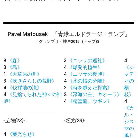
Pavel Matousek
「青緑エルドラージ・ランプ」
グランプリ・神戸2015
(トップ8)
8
《森》
3
《ニッサの巡礼》
4
3
《島》
4
《爆発的植生》
《ジ
1
《大草原の川》
4
《ニッサの復興》
ャデ
3
《吹きさらしの荒野》
4
《水の帳の分離》
ィの
4
《伐採地の滝》
2
《時を越えた探索》
横
4
《見捨てられた神々の神
2
《深海の主、キオーラ》
枝》
殿》
4
《精霊龍、ウギン》
4
《カ
ル・
-土地(23)-
-呪文(23)-
シス
マの
4
《葉光らせ》
風》