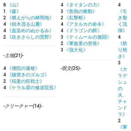
8
《山》
4
《タイタンの力》
4
1
《森》
3
《焦熱の衝動》
《引
2
《燃えがらの林間地》
2
《乱撃斬》
き裂
4
《樹木茂る山麓》
4
《アタルカの命令》
く流
4
《血染めのぬかるみ》
4
《ドラゴンの餌》
弾》
2
《吹きさらしの荒野》
3
《ティムールの激闘》
4
2
《軍族童の突発》
《焙
3
《強大化》
り焼
-土地(21)-
き》
3
4
《僧院の速槍》
-呪文(25)-
《カ
4
《鐘突きのズルゴ》
ラデ
2
《稲妻の狂戦士》
シュ
4
《ケラル砦の修道院長》
の
火、
チャ
-クリーチャー(14)-
ンド
ラ》
2
《軍