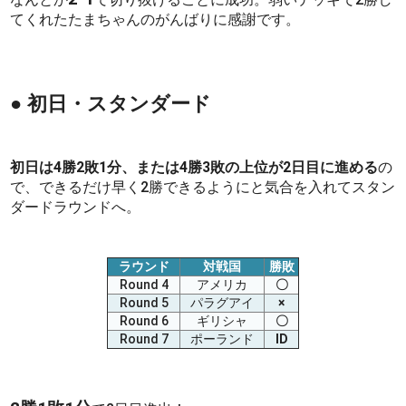
てくれたたまちゃんのがんばりに感謝です。
● 初日・スタンダード
初日は4勝2敗1分、または4勝3敗の上位が2日目に進める
の
で、できるだけ早く2勝できるようにと気合を入れてスタン
ダードラウンドへ。
ラウンド
対戦国
勝敗
Round 4
アメリカ
〇
Round 5
パラグアイ
×
Round 6
ギリシャ
〇
Round 7
ポーランド
ID