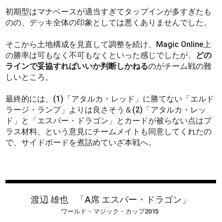
初期型はマナベースが適当すぎてタップインが多すぎたも
のの、デッキ全体の印象としては悪くありませんでした。
そこから土地構成を見直して調整を続け、Magic Online上
の勝率は可もなく不可もなくといった感じでしたが、
どの
ラインで妥協すればいいか判断しかねる
のがチーム戦の難
しいところ。
最終的には、(1)「アタルカ・レッド」に勝てない「エルド
ラージ・ランプ」よりは良さそう＆(2)「アタルカ・レッ
ド」と「エスパー・ドラゴン」とカードが被らない点はプ
ラス材料、という意見にチームメイトも同意してくれたの
で、サイドボードを煮詰めていざ本戦へ。
渡辺 雄也
「A席 エスパー・ドラゴン」
ワールド・マジック・カップ2015