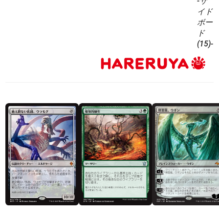
-サ
イド
ボー
ド
(15)-