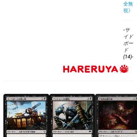
全無
視》
-サ
イド
ボー
ド
(14)-