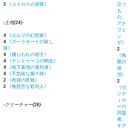
3
《コイロスの洞窟》
立つ
も
の、
-土地(24)-
アナ
フェ
4
《エルフの幻想家》
ン
4
《ズーラポートの殺し
ザ》
屋》
2
4
《捕らわれの宿主》
《無
4
《ナントゥーコの鞘虫》
限の
4
《地下墓地の選別者》
抹
4
《不気味な腸卜師》
消》
2
《肉袋の匪賊》
2
2
《無慈悲な処刑人》
《ゼ
ンデ
ィカ
-クリーチャー(28)-
ーの
同盟
者、
ギデ