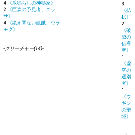
4
《爪鳴らしの神秘家》
3
2
《巨森の予見者、ニッ
《払
サ》
拭》
4
《絶え間ない飢餓、ウラ
2
モグ》
《破
滅の
伝導
-クリーチャー(14)-
者》
1
《虚
空の
選別
者》
1
《ウ
ギン
の聖
域》