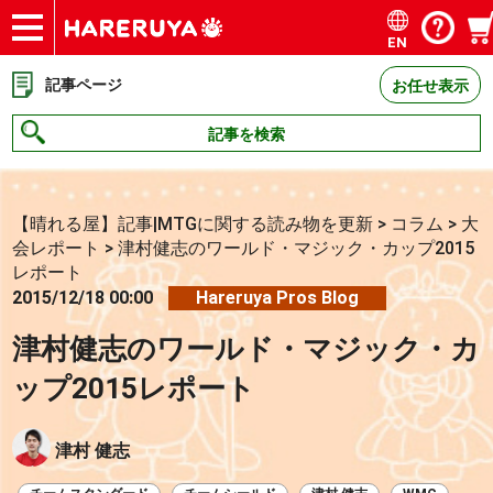
EN
ショップ
買取
記事
デッキ検索
デッキ構築
選手一覧
店舗一覧
イベント
お問い合わせ
記事ページ
お任せ表示
記事を検索
【晴れる屋】記事|MTGに関する読み物を更新
>
コラム
>
大
会レポート
>
津村健志のワールド・マジック・カップ2015
レポート
2015/12/18 00:00
Hareruya Pros Blog
津村健志のワールド・マジック・カ
ップ2015レポート
津村 健志