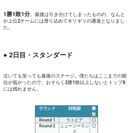
1勝1敗1分
。最後は引き分けてしまったものの、なんと
か上位2チームには滑り込めてギリギリの通過となりまし
た。
● 2日目・スタンダード
泣いても笑っても最後のステージ。僕たちはここまでの順
位が低かったので、おそらく2勝1敗以上しないとトップ8
には残れません。
ラウンド
対戦国
勝
敗
Round 1
ラトビア
〇
Round 2
ニュージーラン
〇
ド