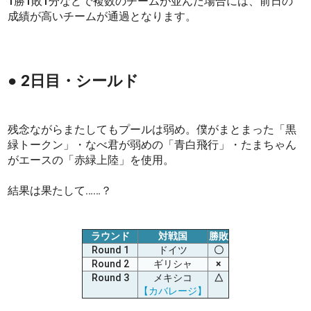
1勝1敗1分などで複数のチームが並んだ場合には、前日の
成績が高いチームが通過となります。
● 2日目・シールド
残念ながらまたしてもプールは弱め。僕がまとまった「黒
緑トークン」・なべ君が弱めの「青白飛行」・たまちゃん
がエースの「赤緑上陸」を使用。
結果は果たして……？
ラウンド
対戦国
勝敗
Round 1
ドイツ
〇
Round 2
ギリシャ
×
Round 3
メキシコ
△
【カバレージ】