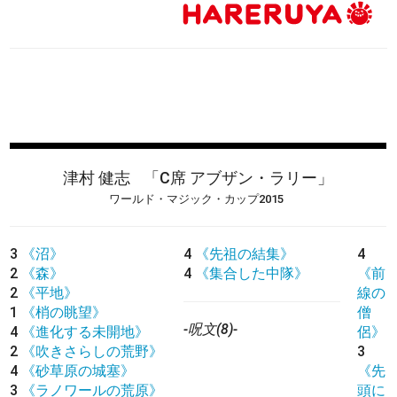
津村 健志
「C席 アブザン・ラリー」
ワールド・マジック・カップ2015
3
《沼》
4
《先祖の結集》
4
2
《森》
4
《集合した中隊》
《前
2
《平地》
線の
1
《梢の眺望》
僧
-呪文(8)-
4
《進化する未開地》
侶》
2
《吹きさらしの荒野》
3
4
《砂草原の城塞》
《先
3
《ラノワールの荒原》
頭に