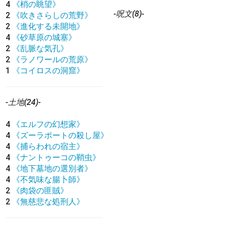
4
《梢の眺望》
-呪文(8)-
2
《吹きさらしの荒野》
2
《進化する未開地》
4
《砂草原の城塞》
2
《乱脈な気孔》
2
《ラノワールの荒原》
1
《コイロスの洞窟》
-土地(24)-
4
《エルフの幻想家》
4
《ズーラポートの殺し屋》
4
《捕らわれの宿主》
4
《ナントゥーコの鞘虫》
4
《地下墓地の選別者》
4
《不気味な腸卜師》
2
《肉袋の匪賊》
2
《無慈悲な処刑人》