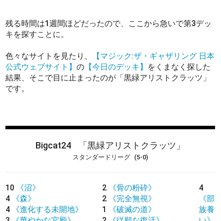
残る時間は1週間ほどだったので、ここから急いで第3デッ
キを探すことに。
色々なサイトを見たり、
【マジック:ザ・ギャザリング 日本
公式ウェブサイト】
の
【今日のデッキ】
をくまなく探した
結果、そこで目に止まったのが「黒緑アリストクラッツ」
です。
Bigcat24
「黒緑アリストクラッツ」
スタンダードリーグ
(5-0)
10
《沼》
2
《骨の粉砕》
4
4
《森》
2
《完全無視》
《部
4
《進化する未開地》
1
《破滅の道》
族養
3
《華やかな宮殿》
2
《従順な復活》
い》