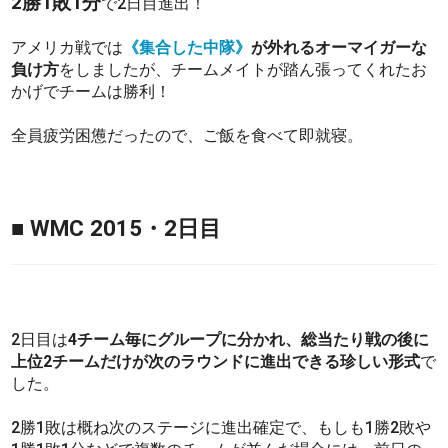
2勝1敗1分
で2日目進出！
アメリカ戦では
《集合した中隊》
が外れるオーマイガーな
負け方
をしましたが、チームメイトが踏ん張ってくれたお
かげでチームは勝利！
全員疲労困憊だったので、ご飯を食べて即就寝。
■ WMC 2015・2日目
2日目は
4チーム毎にグループに分かれ、総当たり戦の後に
上位2チームだけが次のラウンドに進出できる珍しい形式
で
した。
2勝1敗は概ね次のステージに進出確定で、もしも1勝2敗や